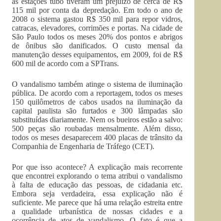
as estações tubo tiveram um prejuízo de cerca de R$
115 mil por conta da depredação. Em todo o ano de
2008 o sistema gastou R$ 350 mil para repor vidros,
catracas, elevadores, corrimões e portas. Na cidade de
São Paulo todos os meses 20% dos pontos e abrigos
de ônibus são danificados. O custo mensal da
manutenção desses equipamentos, em 2009, foi de R$
600 mil de acordo com a SPTrans.
O vandalismo também atinge o sistema de iluminação
pública. De acordo com a reportagem, todos os meses
150 quilômetros de cabos usados na iluminação da
capital paulista são furtados e 300 lâmpadas são
substituídas diariamente. Nem os bueiros estão a salvo:
500 peças são roubadas mensalmente. Além disso,
todos os meses desaparecem 400 placas de trânsito da
Companhia de Engenharia de Tráfego (CET).
Por que isso acontece? A explicação mais recorrente
que encontrei explorando o tema atribui o vandalismo
à falta de educação das pessoas, de cidadania etc.
Embora seja verdadeira, essa explicação não é
suficiente. Me parece que há uma relação estreita entre
a qualidade urbanística de nossas cidades e a
ocorrência de atos de vandalismo. O fato é que a