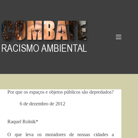
Pular
para
o
conteúdo
Por que os espaços e objetos públicos são depredados?
6 de dezembro de 2012
Raquel Rolnik*
O que leva os moradores de nossas cidades a