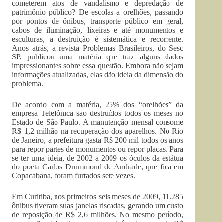
cometerem atos de vandalismo e depredação de
patrimônio público? De escolas a orelhões, passando
por pontos de ônibus, transporte público em geral,
cabos de iluminação, lixeiras e até monumentos e
esculturas, a destruição é sistemática e recorrente.
Anos atrás, a revista Problemas Brasileiros, do Sesc
SP, publicou uma matéria que traz alguns dados
impressionantes sobre essa questão. Embora não sejam
informações atualizadas, elas dão ideia da dimensão do
problema.
De acordo com a matéria, 25% dos “orelhões” da
empresa Telefônica são destruídos todos os meses no
Estado de São Paulo. A manutenção mensal consome
R$ 1,2 milhão na recuperação dos aparelhos. No Rio
de Janeiro, a prefeitura gasta R$ 200 mil todos os anos
para repor partes de monumentos ou repor placas. Para
se ter uma ideia, de 2002 a 2009 os óculos da estátua
do poeta Carlos Drummond de Andrade, que fica em
Copacabana, foram furtados sete vezes.
Em Curitiba, nos primeiros seis meses de 2009, 11.285
ônibus tiveram suas janelas riscadas, gerando um custo
de reposição de R$ 2,6 milhões. No mesmo período,