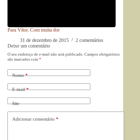
Para Vítor. Com muita dor
31 de dezembro de 2015
2 comentários
Deixe um comentário
O seu endereço de e-mail não será publicado.
Campos obrigatórios
são marcados com
*
Nome
*
E-mail
*
Site
Adicionar comentário
*