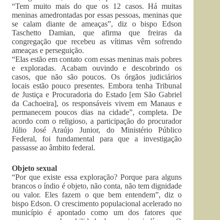
“Tem muito mais do que os 12 casos. Há muitas
meninas amedrontadas por essas pessoas, meninas que
se calam diante de ameaças”, diz o bispo Edson
Taschetto Damian, que afirma que freiras da
congregação que recebeu as vítimas vêm sofrendo
ameaças e perseguição.
“Elas estão em contato com essas meninas mais pobres
e exploradas. Acabam ouvindo e descobrindo os
casos, que não são poucos. Os órgãos judiciários
locais estão pouco presentes. Embora tenha Tribunal
de Justiça e Procuradoria do Estado [em São Gabriel
da Cachoeira], os responsáveis vivem em Manaus e
permanecem poucos dias na cidade”, completa. De
acordo com o religioso, a participação do procurador
Júlio José Araújo Junior, do Ministério Público
Federal, foi fundamental para que a investigação
passasse ao âmbito federal.
Objeto sexual
“Por que existe essa exploração? Porque para alguns
brancos o índio é objeto, não conta, não tem dignidade
ou valor. Eles fazem o que bem entendem”, diz o
bispo Edson. O crescimento populacional acelerado no
município é apontado como um dos fatores que