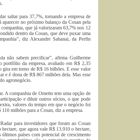
s.
dar saltar para 37,7%, tornando a empresa de
á aparecer no próximo balanço da Cosan pela
a companhia, que já valorizaram 63,7% nos 12
scondido dentro da Cosan, que deve puxar uma
ompanhia”, diz Alexandre Sabanai, da Perfin
nda não sabem precificar”, afirma Guilherme
 o portfólio da empresa, avaliado em R$ 2,35
do gira em torno de R$ 16 bilhões. E esse valor
ar e é dona de R$ 867 milhões dela. Mas esse
 do agronegócio.
dar. A companhia de Ometto tem uma opção de
rticipação e diluir outros sócios, o que pode
o extra, valores do tempo em que o negócio foi
$ 110 milhões para a Cosan, diz a empresa.
a Radar para investidores que foram ao Cosan
ectare, que agora vale R$ 13.910 o hectare,
 últimos países com potencial de crescimento