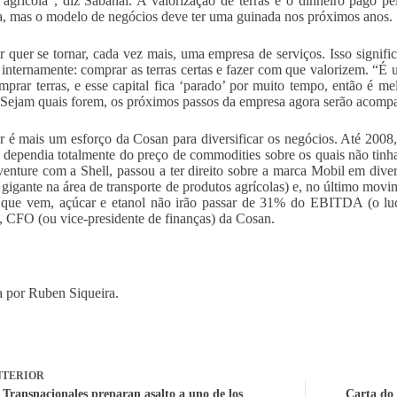
 agrícola”, diz Sabanai. A valorização de terras e o dinheiro pago pel
, mas o modelo de negócios deve ter uma guinada nos próximos anos.
 quer se tornar, cada vez mais, uma empresa de serviços. Isso significa
 internamente: comprar as terras certas e fazer com que valorizem. “É
mprar terras, e esse capital fica ‘parado’ por muito tempo, então é m
Sejam quais forem, os próximos passos da empresa agora serão acompa
 é mais um esforço da Cosan para diversificar os negócios. Até 2008,
, dependia totalmente do preço de commodities sobre os quais não tinha
-venture com a Shell, passou a ter direito sobre a marca Mobil em dive
 gigante na área de transporte de produtos agrícolas) e, no último mo
que vem, açúcar e etanol não irão passar de 31% do EBITDA (o luc
, CFO (ou vice-presidente de finanças) da Cosan.
 por Ruben Siqueira.
TERIOR
 Transnacionales preparan asalto a uno de los
Carta do 