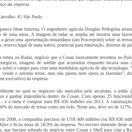
anço da empresa
arvalho- iG São Paulo
parece filme futurista. O engenheiro agrícola Douglas Pellegrina arras
 de uma mesa. A imagem de radar se amplia até mostrar uma fazend
a gerar uma apresentação instantânea (um Powerpoint) sobre as terras
as, reserva legal de mata nativa, potencial para mineração, dezenas de p
a rotina na Radar, negócio que a Cosan basicamente inventou no Paí
onegócio, imagens de satélite que acumulou enquanto tocava suas 
s sobre o campo para criar uma imobiliária agrícola de alta tecnologia.
 vende e arrenda terras, mas não planta nem opera as fazendas”, d
nte-executivo) da empresa.
iente no qual os negócios são marcados pelo arcaísmo, o jeitão pr
dos e ganhar importância dentro da Cosan. Com apenas 25 funcionár
 – e a meta é comprar mais R$ 450 milhões em 2013. A valorização 
56% do mercado de terras como um todo. Neste ano, deve ser de 117%.
em 2008, a companhia precisou de US$ 400 milhões (ou R$ 830 milhõ
hões e ficou dona de 18,9% da empresa. No terceiro trimestre deste a
as, que haviam sobrado do negócio entre Cosan e Shell para criar a Raí