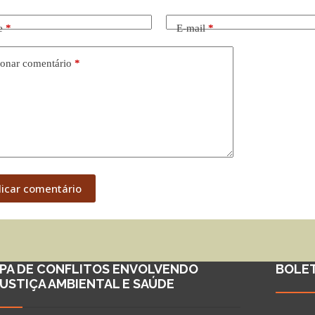
e
*
E-mail
*
onar comentário
*
licar comentário
PA DE CONFLITOS ENVOLVENDO
BOLE
JUSTIÇA AMBIENTAL E SAÚDE