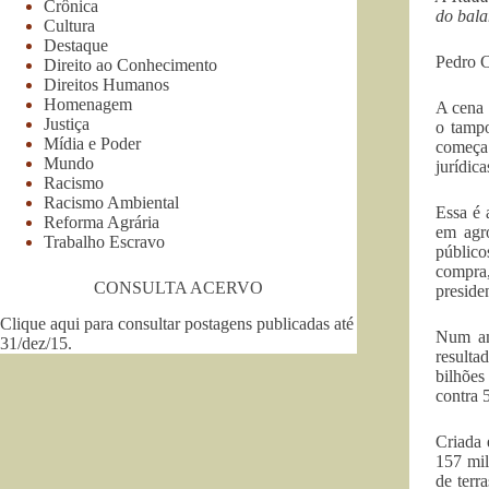
Crônica
do bal
Cultura
Destaque
Pedro C
Direito ao Conhecimento
Direitos Humanos
Homenagem
A cena 
Justiça
o tampo
Mídia e Poder
começa 
Mundo
jurídic
Racismo
Racismo Ambiental
Essa é 
Reforma Agrária
em agr
Trabalho Escravo
público
compra,
CONSULTA ACERVO
preside
Clique aqui para consultar postagens publicadas até
Num amb
31/dez/15
.
resulta
bilhões
contra 
Criada 
157 mil
de terr