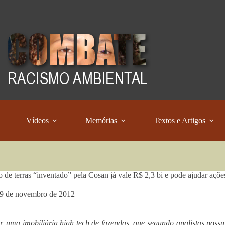
Vídeos
Memórias
Textos e Artigos
 de terras “inventado” pela Cosan já vale R$ 2,3 bi e pode ajudar açõe
9 de novembro de 2012
, uma imobiliária high tech de fazendas, que segundo analistas possu