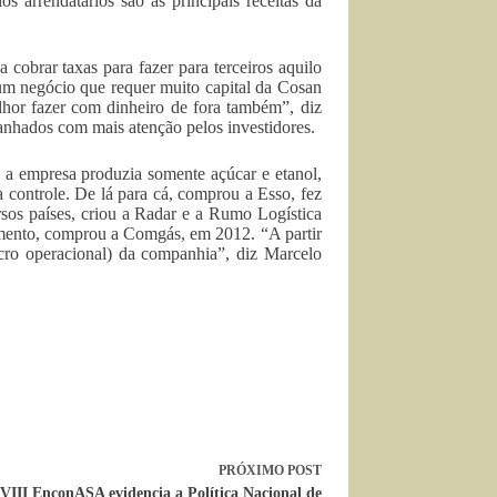
os arrendatários são as principais receitas da
 cobrar taxas para fazer para terceiros aquilo
 um negócio que requer muito capital da Cosan
elhor fazer com dinheiro de fora também”, diz
nhados com mais atenção pelos investidores.
 a empresa produzia somente açúcar e etanol,
 controle. De lá para cá, comprou a Esso, fez
rsos países, criou a Radar e a Rumo Logística
vimento, comprou a Comgás, em 2012. “A partir
ro operacional) da companhia”, diz Marcelo
PRÓXIMO
POST
VIII EnconASA evidencia a Política Nacional de