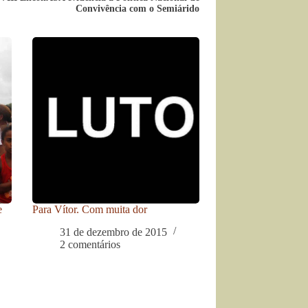
Convivência com o Semiárido
e
Para Vítor. Com muita dor
31 de dezembro de 2015
2 comentários