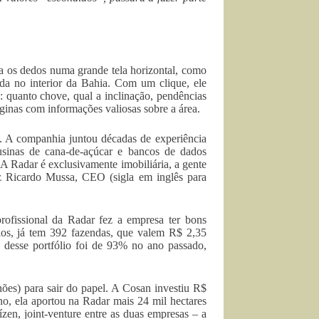
ta os dedos numa grande tela horizontal, como
a no interior da Bahia. Com um clique, ele
: quanto chove, qual a inclinação, pendências
áginas com informações valiosas sobre a área.
s. A companhia juntou décadas de experiência
usinas de cana-de-açúcar e bancos de dados
 “A Radar é exclusivamente imobiliária, a gente
iz Ricardo Mussa, CEO (sigla em inglês para
ofissional da Radar fez a empresa ter bons
ios, já tem 392 fazendas, que valem R$ 2,35
desse portfólio foi de 93% no ano passado,
es) para sair do papel. A Cosan investiu R$
no, ela aportou na Radar mais 24 mil hectares
zen, joint-venture entre as duas empresas – a