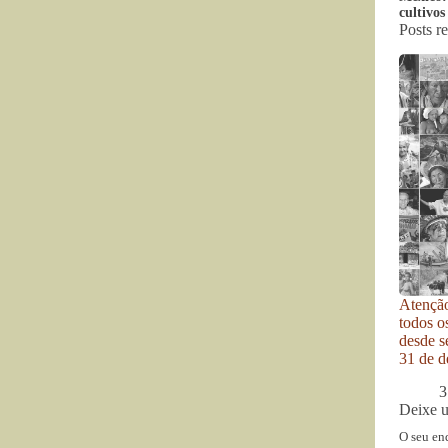
cultivo
Posts r
Atenção
todos o
desde se
31 de d
3
Deixe 
O seu en