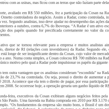
ntrou com as usinas, mas ficou com as terras que não faziam parte dela
orte, avaliado em R$ 550 milhões, fez a participação da Cosan na Ra
Ometto controladora do negócio. Assim a Radar, como controlada, ir
a vez. Segundo analistas, isso deve ajudar no desempenho das ações d
nteriores a outubro, contra 6,7% do Ibovespa. “A Radar é um ativo e
ação dos papéis quando for precificada corretamente no valor da c
mentos.
tivo que se tornou relevante para a empresa e muitos analistas ai
, diretor de RI (relações com investidores) da Radar. Segundo ele,
, está longe de ser insignificante dentro da Cosan, cujo valor de merca
o a ano. Numa conta simples, a Cosan colocou R$ 700 milhões na Rad
 único motivo pelo qual a Radar pode impulsionar os papéis da gigante
 tem outra vantagem que os analistas consideram “escondida” na Ra
ção de 23,7% na controlada. Ou seja, possui o direito de aumentar a pa
té 2018. Acontece que ela tem o direito de pagar, por essa participaçã
 em 2008. Se ocorresse hoje, a operação geraria um ganho líquido de R
nda-feira, executivos da Cosan exibiram alguns negócios feitos pel
 São Paulo. Uma fazenda na Bahia comprada em 2010 por R$ 3.170 o h
mplo. “Os fundamentos da empresa são muito bons, o Brasil é um dos