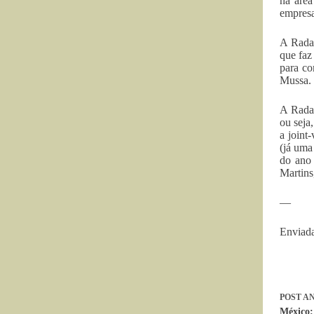
na área
empresa
A Radar
que faz
para co
Mussa. 
A Radar
ou seja
a joint
(já uma
do ano 
Martins
—
Enviada
POST
AN
México: