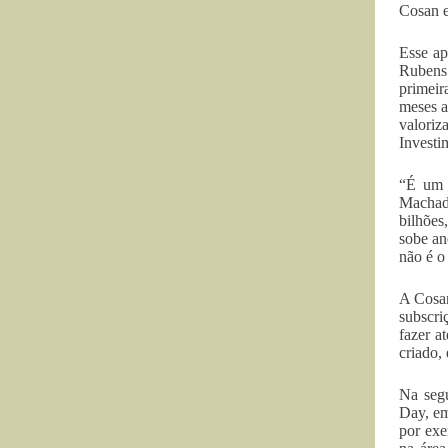
Cosan e
Esse ap
Rubens 
primeir
meses a
valoriz
Investi
“É um a
Machado
bilhões
sobe an
não é o
A Cosan
subscri
fazer a
criado,
Na segu
Day, em
por exe