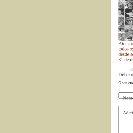
Atenção
todos o
desde se
31 de d
3
Deixe 
O seu en
Nom
Adici