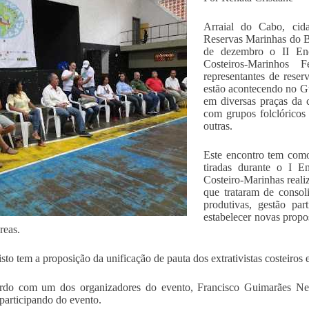
Arraial do Cabo, cid
Reservas Marinhas do Br
de dezembro o II Enco
Costeiros-Marinhos
representantes de reser
estão acontecendo no Gu
em diversas praças da c
com grupos folclóricos
outras.
Este encontro tem como 
tiradas durante o I En
Costeiro-Marinhas rea
que trataram de consolid
produtivas, gestão par
estabelecer novas propo
reas.
sto tem a proposição da unificação de pauta dos extrativistas costeiros e
rdo com um dos organizadores do evento, Francisco Guimarães Net
 participando do evento.