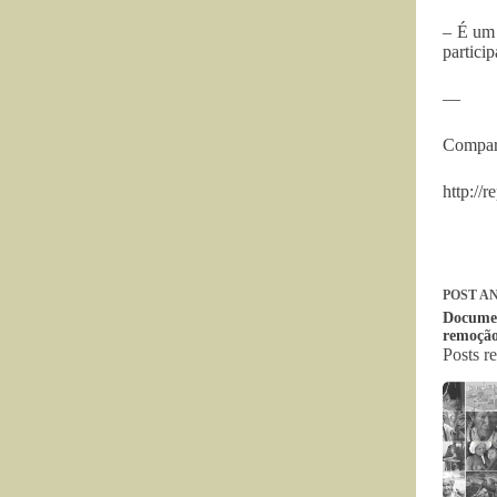
– É um 
partici
—
Compart
http://
POST
AN
Documen
remoção
Posts r