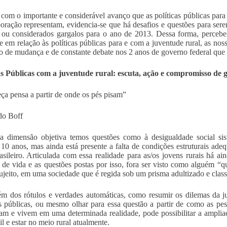
om o importante e considerável avanço que as políticas públicas para
oração representam, evidencia-se que há desafios e questões para ser
 ou considerados gargalos para o ano de 2013. Dessa forma, percebe
te em relação às políticas públicas para e com a juventude rural, as n
o de mudança e de constante debate nos 2 anos de governo federal que
as Públicas com a juventude rural: escuta, ação e compromisso de 
ça pensa a partir de onde os pés pisam”
do Boff
 dimensão objetiva temos questões como à desigualdade social sis
 10 anos, mas ainda está presente a falta de condições estruturais ad
rasileiro. Articulada com essa realidade para as/os jovens rurais há a
 de vida e as questões postas por isso, fora ser visto como alguém “qu
ujeito, em uma sociedade que é regida sob um prisma adultizado e classi
ém dos rótulos e verdades automáticas, como resumir os dilemas da j
as públicas, ou mesmo olhar para essa questão a partir de como as pe
am e vivem em uma determinada realidade, pode possibilitar a ampli
il e estar no meio rural atualmente.