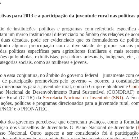
s.
tivas para 2013 e a participação da juventude rural nas políticas 
ão de instituições, políticas e programas com referência específic
tam um marco institucional diferenciado no âmbito das relações de acord
 duas décadas, pode ser evidenciado que os formuladores de polític
trado alguma preocupação com a diversidade de grupos sociais pre
das políticas específicas para agricultores familiares e mais rece
ões quilombolas, extrativistas, pescadores artesanais, indígenas, etc.
categorias sociais, como as mulheres e jovens.
 a essa conjuntura, no âmbito do governo federal – juntamente com os
 de participação promovidos pelo governo –, ocorreu a constituiçã
as direcionadas para a juventude rural, como o Grupo e atualmente
Comi
ho Nacional de Desenvolvimento Rural Sustentável (CONDRAF) e
ude Rural (GTJR) da
Secretaria Nacional da Juventude (SNJ)
. Além 
, ações, políticas e programas direcionados para a juventude rural
– PNCF e o PRONATEC.
to dos governos percebe-se que ocorreram avanços, como à formulaç
uição dos Conselhos de Juventude. O Plano Nacional de Juventude
(
sso Nacional. Outro aspecto a ser considerado foi à participação
ados politicamente, para reivindicar reconhecimento e direitos na 2