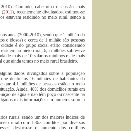
 2010). Contudo, cabe uma discussão mais
(2011)
, recentemente divulgados, estimou-se
os estavam residindo no meio rural, sendo a
timos anos (2000-2010), sendo que 1 milhão da
tos e idosos) e cerca de 1 milhão são pessoas
cidade é do grupo social etário considerado
sidem no meio rural, 6,5 milhões sobrevive
da de mais de 10 salários mínimos e até mais
l que ainda temos no meio rural brasileiro.
 alguns dados divulgados sobre a população
 que dentre os 16 milhões de habitantes da
se que 4,1 milhões de pessoas estão no meio
a situação. Ainda, 48% dos domicílios rurais em
ibuição de água e não têm poço ou nascente na
vulgados mais informações em números sobre a
rios rurais, sendo um dos maiores índices de
meio rural com 1.363 conflitos por diversos
esses, destaca-se o aumento dos conflitos