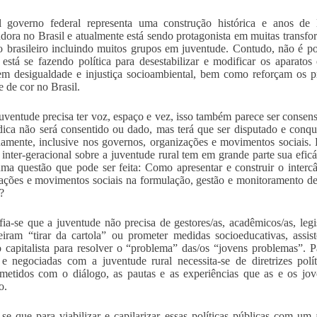
 governo federal representa uma construção histórica e anos de l
adora no Brasil e atualmente está sendo protagonista em muitas transf
 brasileiro incluindo muitos grupos em juventude. Contudo, não é p
está se fazendo política para desestabilizar e modificar os aparat
m desigualdade e injustiça socioambiental, bem como reforçam os prec
e de cor no Brasil.
uventude precisa ter voz, espaço e vez, isso também parece ser consens
dica não será consentido ou dado, mas terá que ser disputado e conqu
namente, inclusive nos governos, organizações e movimentos sociais
e inter-geracional sobre a juventude rural tem em grande parte sua efic
uma questão que pode ser feita: Como apresentar e construir o interc
ações e movimentos sociais na formulação, gestão e monitoramento d
?
ia-se que a juventude não precisa de gestores/as, acadêmicos/as, legi
iram “tirar da cartola” ou prometer medidas socioeducativas, assis
o capitalista para resolver o “problema” das/os “jovens problemas”. P
 e negociadas com a juventude rural necessita-se de diretrizes polít
etidos com o diálogo, as pautas e as experiências que as e os jov
o.
se que para viabilizar e capilarizar essas políticas públicas com um 