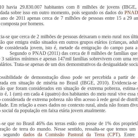
0 havia 29.830.007 habitantes com 8 milhões de jovens (IBGE,
dada sobre isso em outro momento, pois segundo os dados do
PNAD 
ano de 2011 apenas cerca de 7 milhões de pessoas entre 15 a 29 an
 composta por homens.
ia-se que cerca de 2 milhões de pessoas deixaram o meio rural nos úl
ão que emigra estão situados em outros grupos etários (crianças, adul
e considerada jovem, isto é, metade da emigração do campo para a 
 Segundo o PNAD (2011) das cerca de 8 milhões de famílias que re
 3 salários mínimos e apenas 147mil famílias sobrevivem com uma ren
alários. Trata-se apenas de um dos demonstrativos da desigualdade socia
ssibilidade de demonstração disso pode ser percebida a partir de
rada em situação de miséria no Brasil (IBGE, 2010). Evidencia-se
ão que foram considerados em situação de extrema pobreza, estima-
isto é, 1 (um) em cada 4 (quatro) dos habitantes do meio rural vive ess
o considerada de extrema pobreza não têm acesso à rede geral de distr
dade. Em relação a esses dados no contexto rural, ainda não foram di
o social da população em faixa etária jovem atualmente.
-se que no Brasil 46% das terras estão em posse de 1% dos proprietá
ração de terra do mundo. Nesse sentido, ressalta-se que temos um 
os segundo
dados da Comissão Pastoral da Terra (CPT)
. Entre 