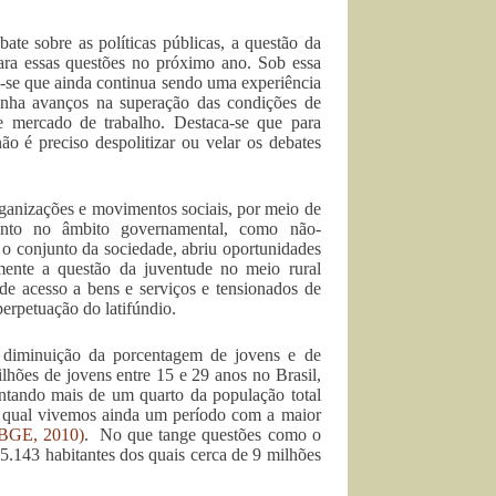
ate sobre as políticas públicas, a questão da
para essas questões no próximo ano. Sob essa
ia-se que ainda continua sendo uma experiência
tenha avanços na superação das condições de
e mercado de trabalho. Destaca-se que para
ão é preciso despolitizar ou velar os debates
ganizações e movimentos sociais, por meio de
 tanto no âmbito governamental, como não-
 o conjunto da sociedade, abriu oportunidades
ente a questão da juventude no meio rural
de acesso a bens e serviços e tensionados de
erpetuação do latifúndio.
 diminuição da porcentagem de jovens e de
lhões de jovens entre 15 e 29 anos no Brasil,
ntando mais de um quarto da população total
 qual vivemos ainda um período com a maior
IBGE, 2010)
. No que tange questões como o
5.143 habitantes dos quais cerca de 9 milhões