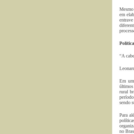
Mesmo c
em elab
entrave
diferen
process
Polític
“A cabe
Leonar
Em uma
últimos
rural b
período
sendo s
Para al
polític
organiz
no Bras