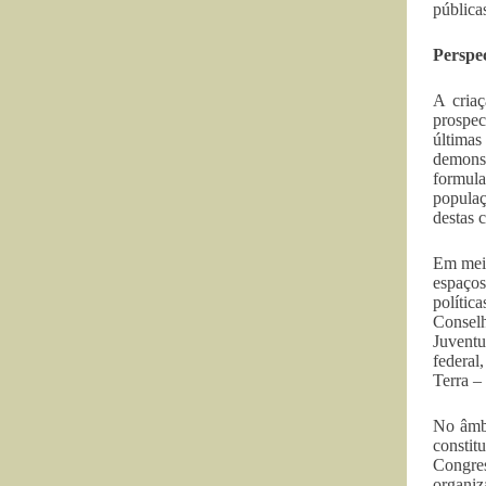
pública
Perspec
A criaç
prospec
últimas
demons
formula
populaç
destas 
Em meio
espaços
polític
Consel
Juvent
federal
Terra 
No âmbi
constit
Congre
organiz