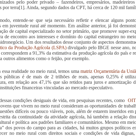
nizados pelo poder privado – fazendeiros, empresários, madeireiro
os por terra[1]. Ainda, segundo dados da CPT, há cerca de 120 mil famíli
odo, entende-se que seja necessário refletir e elencar alguns pont
s em juventude rural até momento. Em análise anterior, já foi demons
ção de capital especializado no setor primário, que promove super-expl
ira de encontro aos interesses e domínio do capital estrangeiro no meio 
hidronegócio. Um dos resultados desse conjunto de aspectos demonstr
tico da Produção Agrícola (LSPA)
divulgado pelo IBGE nesse ano, no 
a correspondem a 91,3% da estimativa da produção agrícola do país e 
 a outros alimentos como o feijão, por exemplo.
a essa realidade no meio rural, temos uma
matriz Orçamentária da Uni
s públicas é de mais de 2 trilhões de reais, apenas 0,25% é utili
tura, em relação aos 47,1% que são retidos para juros e amortização da 
 instituições financeiras vinculadas ao mercado especulativo.
dessas condições desiguais de vida, em pesquisas recentes, como
OIT
jovens que vivem no meio rural consideram as oportunidades de trabal
estões difíceis ou pouco viáveis, pois, além de estarem inseridos em
estrita da continuidade da atividade agrícola, há também a relação dis
cultural e política aos padrões familiares e comunitários. Mesmo em mei
” dos povos do campo para as cidades, há muitos grupos políticos e
cer no meio rural com direitos sociais e condições de vida dignas,