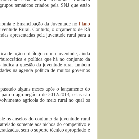
 grupos temáticos criados pela SNJ que estão
tonomia e Emancipação da Juventude no
Plano
Juventude Rural. Contudo, o orçamento de R$
das apresentadas pela juventude rural para a
ica de ação e diálogo com a juventude, ainda
erburocrática e política que há no conjunto da
o indica a questão da juventude rural também
idades na agenda política de muitos governos
 e passado alguns meses após o lançamento do
para o agronegócio de 2012/2013, estas são
nvolvimento agrícola do meio rural no qual os
ple os anseios do conjunto da juventude rural
atrelado somente aos nichos do competitivo e
cratizadas, sem o suporte técnico apropriado e