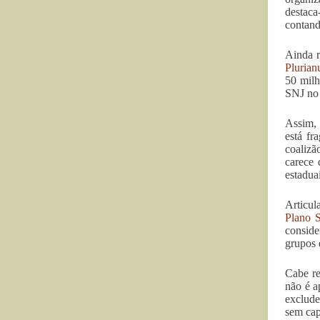
destaca
contand
Ainda r
Plurian
50 milh
SNJ no
Assim, 
está fr
coalizã
carece 
estadua
Articul
Plano S
conside
grupos 
Cabe re
não é a
exclude
sem cap