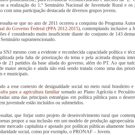
-se a realização do 1.º Seminário Nacional de Juventude Rural e os
o com uma participação destacada de diversos grupos jovens.
essalta-se que no ano de 2011 ocorreu a conquista do Programa Au
ual do Governo Federal (PPA 2012-2015)
, contemplando inclusive a 
ões é considerado muito insuficiente diante do conjunto de 143 deman
 Seminário supramencionado.
a SNJ mesmo com a evidente e reconhecida capacidade política e técn
agilizada pela falta de priorização do tema e pela acirrada disputa int
o de 21 partidos da base aliada do governo, além do PT. Ao que tud
de maior atenção e ainda não está sendo tratada como uma das prior
is e municipais.
ado a esse contexto de desigualdade social no meio rural brasileiro
afra para a agricultura familiar
somado ao Plano Agrícola e Pecuário 
radas uma das principais estratégias em política pública para o dese
em juventude estão incluídos ou submetidos.
ssaltar, que forjar outro projeto de desenvolvimento rural que contem
penas propor a sua inclusão em um modelo de produção agropecuária 
nte mercado capitalista e apoiado por políticas públicas altamente buro
ilaridade social, como por exemplo, o PRONAF – Jovem.