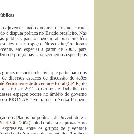
públicas
a aos jovens situados no meio urbano e rural
o e disputa política no Estado brasileiro. Nas
as públicas para o meio rural brasileiro têm
sentes neste espaço. Nessa direção, foram
ntemente, em especial a partir de 2003, para
, além de programas para segmentos específicos
 grupos da sociedade civil que participam dos
o de diversos espaços de discussão de ações
tê Permanente de Juventude Rural (CPJR)
do
 a partir de 2011 o Grupo de Trabalho em
desses espaços ocorre no âmbito do governo
, como o PRONAF-Jovem, o selo Nossa Primeira
ão dos Planos ou políticas de Juventude e a
PL 4.530, 2004)
ainda falta ser aprovado no
 expressiva, entre os grupos de juventude
.ª Conferência Nacional de Juventude. Também