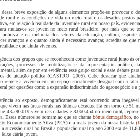
r dessa breve exposição de alguns elementos propõe-se provocar o deb
de rural e as condições de vida no meio rural e os desafios postos 
tiva, em relação à realidade da juventude rural em nosso país, evidenc
ara muitas/os ser jovem no meio rural brasileiro, por mais que se 
 pobreza e na melhoria dos setores da educação, cultura, esporte 
cer avanços e o quanto ainda é necessário avançar, acredita-se que n
 realidade que ainda vivemos.
ência dos grupos que se reconhecem como juventude rural junto às or
dicações, processos de mobilização e da representação política,
mental, além de por em evidência esse grupo social e esse debate para
ços de atuação política (CASTRO, 2005). Cabe destacar que atualm
iro remete a vivência em um espaço socialmente desigual com a falta 
eral por questões como a expansão indiscriminada do agronegócio e a p
erência ao exposto, demograficamente está ocorrendo uma inegável
 que vivem nas áreas rurais nas últimas décadas. Há em torno de 51 mi
ue 43.280.019 vivem nas cidades e 8.060.454 no meio rural, represe
ira. Esses números se somam ao que se chama
bônus demográfico
, no
ção Economicamente Ativa (PEA) e a mais jovem da nossa história
(
 a sucessão rural no Brasil a população rural no ano 2000 era de 31.83
 faixa etária jovem.