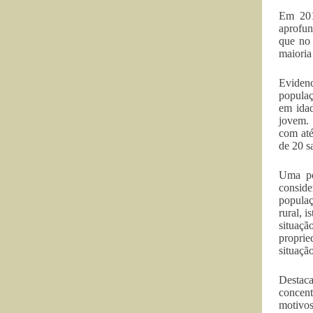
Em 201
aprofun
que no 
maioria
Evidenc
populaç
em idad
jovem.
com até
de 20 s
Uma po
conside
populaç
rural, 
situaçã
proprie
situaçã
Destaca
concent
motiv