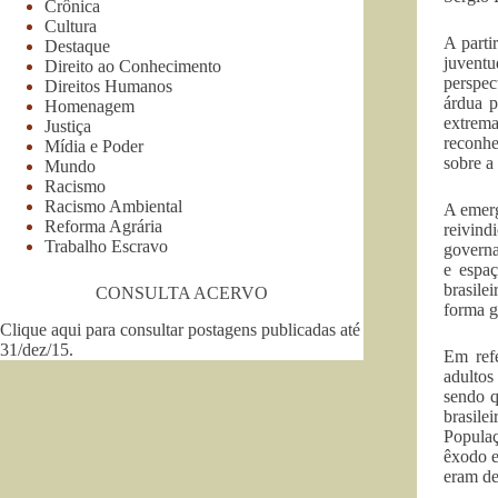
Crônica
Cultura
A parti
Destaque
juventu
Direito ao Conhecimento
perspec
Direitos Humanos
árdua p
Homenagem
extrema
Justiça
reconhe
Mídia e Poder
sobre a
Mundo
Racismo
Racismo Ambiental
A emerg
Reforma Agrária
reivin
Trabalho Escravo
governa
e espa
brasile
CONSULTA ACERVO
forma g
Clique aqui para consultar postagens publicadas até
31/dez/15
.
Em ref
adultos
sendo q
brasile
Popula
êxodo e
eram de