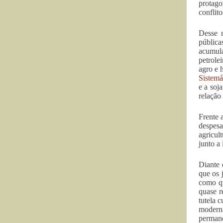
protago
conflit
Desse m
pública
acumula
petrole
agro e 
Sistemá
e a soj
relação
Frente 
despesa
agricul
junto a
Diante 
que os 
como qu
quase r
tutela 
moderna
permane