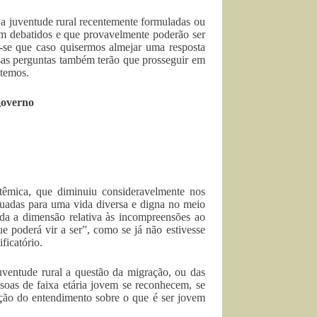
 a juventude rural recentemente formuladas ou
em debatidos e que provavelmente poderão ser
-se que caso quisermos almejar uma resposta
ossas perguntas também terão que prosseguir em
 temos.
governo
têmica, que diminuiu consideravelmente nos
equadas para uma vida diversa e digna no meio
inda a dimensão relativa às incompreensões ao
e poderá vir a ser”, como se já não estivesse
ficatório.
uventude rural a questão da migração, ou das
ssoas de faixa etária jovem se reconhecem, se
ação do entendimento sobre o que é ser jovem