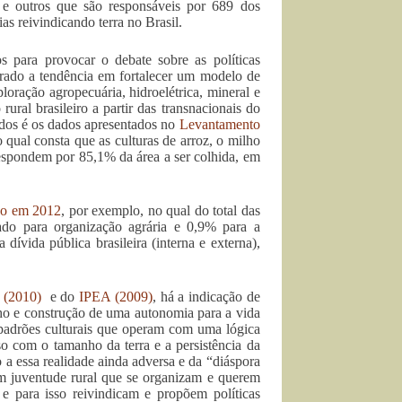
s e outros que são responsáveis por 689 dos
as reivindicando terra no Brasil.
os para provocar o debate sobre as políticas
trado a tendência em fortalecer um modelo de
oração agropecuária, hidroelétrica, mineral e
rural brasileiro a partir das transnacionais do
ados é os dados apresentados no
Levantamento
qual consta que as culturas de arroz, o milho
respondem por 85,1% da área a ser colhida, em
ão em 2012
, por exemplo, no qual do total das
zado para organização agrária e 0,9% para a
dívida pública brasileira (interna e externa),
 (2010)
e do
IPEA (2009)
, há a indicação de
ho e construção de uma autonomia para a vida
 padrões culturais que operam com uma lógica
so com o tamanho da terra e a persistência da
o a essa realidade ainda adversa e da “diáspora
m juventude rural que se organizam e querem
 e para isso reivindicam e propõem políticas