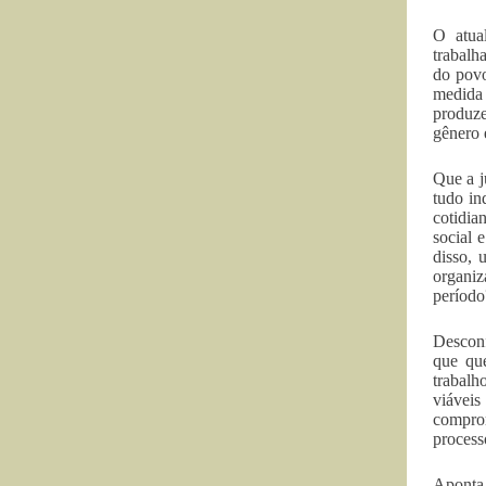
O atual
trabalh
do povo
medida 
produze
gênero 
Que a j
tudo in
cotidia
social 
disso, 
organiz
período
Desconf
que que
trabalh
viáveis
comprom
process
Aponta-