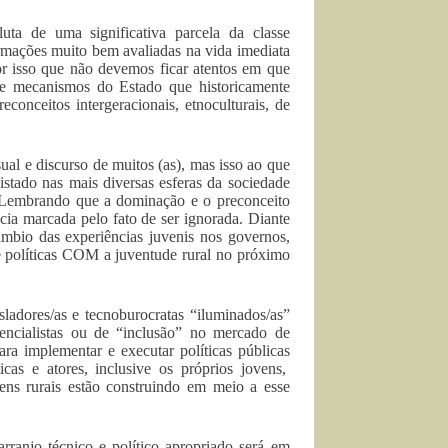
uta de uma significativa parcela da classe
ormações muito bem avaliadas na vida imediata
or isso que não devemos ficar atentos em que
os e mecanismos do Estado que historicamente
onceitos intergeracionais, etnoculturais, de
ual e discurso de muitos (as), mas isso ao que
istado nas mais diversas esferas da sociedade
. Lembrando que a dominação e o preconceito
ácia marcada pelo fato de ser ignorada. Diante
âmbio das experiências juvenis nos governos,
e políticas COM a juventude rural no próximo
sladores/as e tecnoburocratas “iluminados/as”
tencialistas ou de “inclusão” no mercado de
ara implementar e executar políticas públicas
icas e atores, inclusive os próprios jovens,
ens rurais estão construindo em meio a esse
arranjo técnico e político apropriado será em