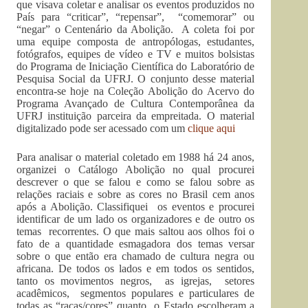
que visava coletar e analisar os eventos produzidos no
País para “criticar”, “repensar”, “comemorar” ou
“negar” o Centenário da Abolição. A coleta foi por
uma equipe composta de antropólogas, estudantes,
fotógrafos, equipes de vídeo e TV e muitos bolsistas
do Programa de Iniciação Científica do Laboratório de
Pesquisa Social da UFRJ. O conjunto desse material
encontra-se hoje na Coleção Abolição do Acervo do
Programa Avançado de Cultura Contemporânea da
UFRJ instituição parceira da empreitada. O material
digitalizado pode ser acessado com um
clique aqui
Para analisar o material coletado em 1988 há 24 anos,
organizei o Catálogo Abolição no qual procurei
descrever o que se falou e como se falou sobre as
relações raciais e sobre as cores no Brasil cem anos
após a Abolição. Classifiquei os eventos e procurei
identificar de um lado os organizadores e de outro os
temas recorrentes. O que mais saltou aos olhos foi o
fato de a quantidade esmagadora dos temas versar
sobre o que então era chamado de cultura negra ou
africana. De todos os lados e em todos os sentidos,
tanto os movimentos negros, as igrejas, setores
acadêmicos, segmentos populares e particulares de
todas as “raças/cores” quanto o Estado escolheram a