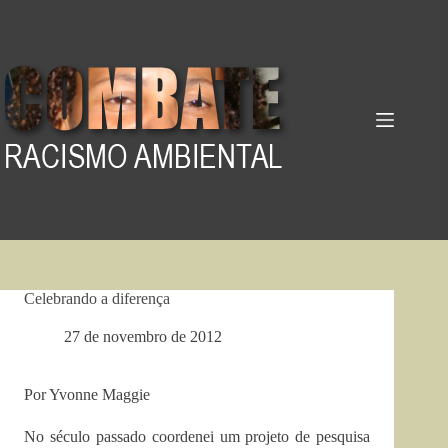
Pular
para
o
conteúdo
Celebrando a diferença
27 de novembro de 2012
Por Yvonne Maggie
No século passado coordenei um projeto de pesquisa