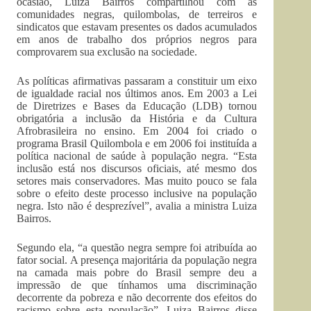
ocasião, Luiza Bairros compartilhou com as
comunidades negras, quilombolas, de terreiros e
sindicatos que estavam presentes os dados acumulados
em anos de trabalho dos próprios negros para
comprovarem sua exclusão na sociedade.
As políticas afirmativas passaram a constituir um eixo
de igualdade racial nos últimos anos. Em 2003 a Lei
de Diretrizes e Bases da Educação (LDB) tornou
obrigatória a inclusão da História e da Cultura
Afrobrasileira no ensino. Em 2004 foi criado o
programa Brasil Quilombola e em 2006 foi instituída a
política nacional de saúde à população negra. “Esta
inclusão está nos discursos oficiais, até mesmo dos
setores mais conservadores. Mas muito pouco se fala
sobre o efeito deste processo inclusive na população
negra. Isto não é desprezível”, avalia a ministra Luiza
Bairros.
Segundo ela, “a questão negra sempre foi atribuída ao
fator social. A presença majoritária da população negra
na camada mais pobre do Brasil sempre deu a
impressão de que tínhamos uma discriminação
decorrente da pobreza e não decorrente dos efeitos do
racismo sobre esta população”. Luiza Bairros disse