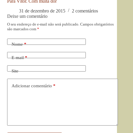
Para Vítor. Com muita dor
31 de dezembro de 2015
2 comentários
Deixe um comentário
O seu endereço de e-mail não será publicado.
Campos obrigatórios
são marcados com
*
Nome
*
E-mail
*
Site
Adicionar comentário
*