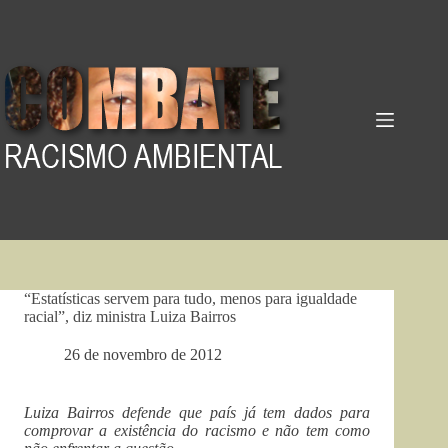
Pular
para
o
conteúdo
“Estatísticas servem para tudo, menos para igualdade
racial”, diz ministra Luiza Bairros
26 de novembro de 2012
Luiza Bairros defende que país já tem dados para
comprovar a existência do racismo e não tem como