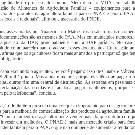
e agilidade no processo de compra. Além disso, o MDA tem trabal
uição de Alimentos da Agricultura Familiar – equipamentos para a
uição dos produtos da agricultura familiar para o PNAE e para o PAA 
s locais e regionais”, afirmou a assessoria do FNDE.
os assessorados por Aparecida no Mato Grosso são formais e comerc
documentações são as mesmas do PAA. Mas em municípios menores, o
aquisição da DAP, principalmente com a DAP jurídica. No caso, o
uindo como parceiro para o acesso a esses documentos. Em relação a
, afirma que os agricultores ficam mais animados a participar só que t
obrigatórios.
caba excluindo o agricultor. Se você pegar o caso de Cuiabá e Várzea
$ 20 mil é pouco. Mas ainda é melhor, porque eles têm que pagar o tr
olas, outros têm uma central de distribuição. As estradas em péssima
reclamação das escolas é ir ao local pegar os alimentos, porque 
m pelo telefonema”, concluiu.
ação do limite representa uma conquista importante para os agricultore
s para a melhoria da comercialização dos produtos da agricultura famili
“Com o aumento, o agricultor pode vender mais do que o dobro do qu
 investir em melhorias. O PNAE é mais um mercado criado para fortale
nder também para o PAA, o que não o impede de aumentar a renda for