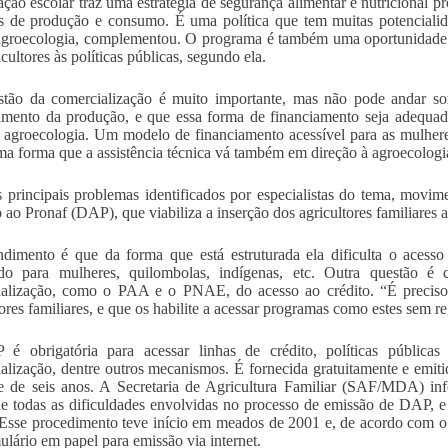
ação escolar traz uma estratégia de segurança alimentar e nutricional 
os de produção e consumo. É uma política que tem muitas potencialida
agroecologia, complementou. O programa é também uma oportunidade p
cultores às políticas públicas, segundo ela.
tão da comercialização é muito importante, mas não pode andar sozi
amento da produção, e que essa forma de financiamento seja adequa
 agroecologia. Um modelo de financiamento acessível para as mulheres,
a forma que a assistência técnica vá também em direção à agroecologia
principais problemas identificados por especialistas do tema, movime
 ao Pronaf (DAP), que viabiliza a inserção dos agricultores familiares a
dimento é que da forma que está estruturada ela dificulta o acess
udo para mulheres, quilombolas, indígenas, etc. Outra questão é 
alização, como o PAA e o PNAE, do acesso ao crédito. “É preciso p
ores familiares, e que os habilite a acessar programas como estes sem reg
 obrigatória para acessar linhas de crédito, políticas públicas d
alização, dentre outros mecanismos. É fornecida gratuitamente e emi
e de seis anos. A Secretaria de Agricultura Familiar (SAF/MDA) inf
de todas as dificuldades envolvidas no processo de emissão de DAP, 
Esse procedimento teve início em meados de 2001 e, de acordo com o ó
ulário em papel para emissão via internet.