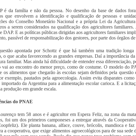
 é da família e não da pessoa. No desenho da base de dados foram
cos que envolvem a identificação e qualificação de pessoas e unida
ões do Conselho Monetário Nacional e a própria Lei da Agricultura
ros a serem considerados na qualificação dos agricultores familiares
e DAP. E as políticas públicas dirigidas aos agricultores familiares 
anto, passível de responsabilização dos gestores, por parte dos órgãos de
uestão apontada por Schottz é que há também uma tradição longa n
ão, o que acaba favorecendo as grandes empresas. Daí a importância da
tura familiar. Mas ainda há dificuldade de entender essa diferenciação, p
 vai ao encontro do menor preço, como de costume. O modelo do PAA
 os alimentos que chegarão às escolas sejam definidos pela questão
por exemplo, pautados pela agroecologia. Assim evita disparates como
, importado da Argentina para a alimentação escolar carioca. E a licit
da produção em grande escala.
ências do PNAE
ourenço tem 58 anos e é agricultor em Espera Feliz, na zona da ma
os, foi um dos primeiros camponeses a entregar através da Cooperativ
Coopfeliz). Ele planta banana, alface, couve, brócolis, mandioca e faz
ra a cooperativa, que exige alimentos agroecológicos para de sua sede 