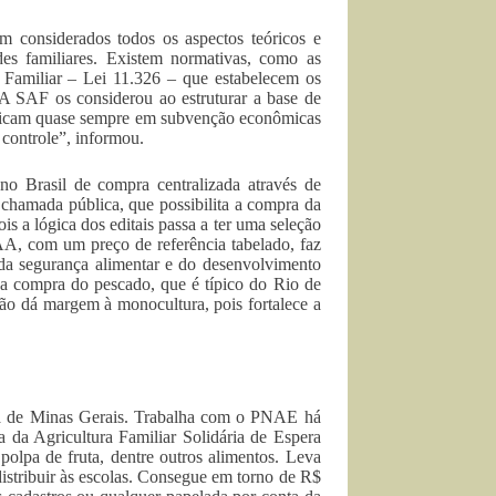
 considerados todos os aspectos teóricos e
des familiares. Existem normativas, como as
 Familiar – Lei 11.326 – que estabelecem os
. A SAF os considerou ao estruturar a base de
implicam quase sempre em subvenção econômicas
 controle”, informou.
o Brasil de compra centralizada através de
 chamada pública, que possibilita a compra da
ois a lógica dos editais passa a ter uma seleção
, com um preço de referência tabelado, faz
 da segurança alimentar e do desenvolvimento
 a compra do pescado, que é típico do Rio de
ação dá margem à monocultura, pois fortalece a
ta de Minas Gerais. Trabalha com o PNAE há
a da Agricultura Familiar Solidária de Espera
 polpa de fruta, dentre outros alimentos. Leva
distribuir às escolas. Consegue em torno de R$