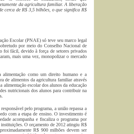
amente da agricultura familiar. A liberação
e cerca de R$ 3,5 bilhões, o que significa R$
tação Escolar (PNAE) só teve seu marco legal
 sobretudo por meio do Conselho Nacional de
foi fácil, devido à força de setores privados
tentaram, mais uma vez, monopolizar o mercado
da alimentação como um direito humano e a
 de alimentos da agricultura familiar através
a alimentação escolar dos alunos da educação
ades nutricionais dos alunos para contribuir na
s.
sponsável pelo programa, a união repassa a
ordo com a etapa de ensino. O investimento é
iedade acompanha e fiscaliza o programa por
s instituições. O orçamento de 2012 atingiu R$
e aproximadamente R$ 900 milhões devem ser