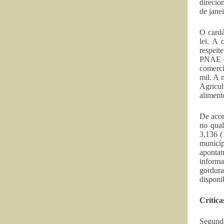
direcio
de jane
O cardá
lei. A 
respeit
PNAE os
comerci
mil. A 
Agricul
aliment
De acor
no qual
3,136 (
municíp
apontam
informa
gordur
disponi
Crítica
Segund