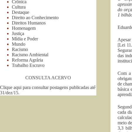
Crônica
aproxim
Cultura
do orça
Destaque
1 bilhã
Direito ao Conhecimento
Direitos Humanos
Eduard
Homenagem
Justiça
Mídia e Poder
Apesar 
Mundo
[Lei 11
Racismo
Seguran
Racismo Ambiental
das ind
Reforma Agrária
instituc
Trabalho Escravo
Com a 
CONSULTA ACERVO
obrigat
de cham
Clique aqui para consultar postagens publicadas até
básica 
31/dez/15
.
aprendi
Segundo
cada di
calcula
meio de
3,3 bil