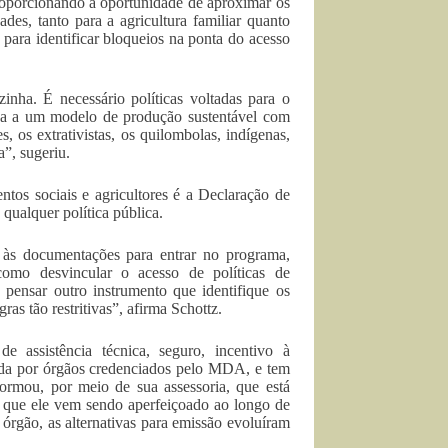
proporcionando a oportunidade de aproximar os
des, tanto para a agricultura familiar quanto
ara identificar bloqueios na ponta do acesso
nha. É necessário políticas voltadas para o
da a um modelo de produção sustentável com
 os extrativistas, os quilombolas, indígenas,
”, sugeriu.
ntos sociais e agricultores é a Declaração de
 qualquer política pública.
o às documentações para entrar no programa,
como desvincular o acesso de políticas de
ensar outro instrumento que identifique os
ras tão restritivas”, afirma Schottz.
e assistência técnica, seguro, incentivo à
tida por órgãos credenciados pelo MDA, e tem
ormou, por meio de sua assessoria, que está
e que ele vem sendo aperfeiçoado ao longo de
rgão, as alternativas para emissão evoluíram