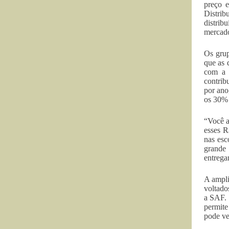
preço 
Distrib
distrib
mercado
Os grup
que as 
com a 
contrib
por ano
os 30% 
“Você a
esses R
nas esc
grande 
entrega
A ampli
voltado
a SAF. 
permite
pode ve