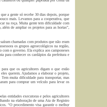
 cadastros ou qualquer papelada por conta da
 que a gente só recebe 30 dias depois, porque
 pouco mais. Levamos para a cooperativa, que
uscar na roça. Muita gente tem dificuldade com
além de ampliar os projetos para as hortas”,
is saíram chamadas com produtos que não eram
sessora os grupos agroecológicos na região,
ogo com o governo. Ela explica aos camponeses
sta para conhecer os cardápios da prefeitura e
 para que os agricultores digam o que estão
 eles querem. Ajudamos a elaborar o projeto,
. Tem muita dificuldade para transportar, mas
aram para comprar um veículo para levar os
las entidades executoras e pelos agricultores
alhando na elaboração de uma Ata de Registro
ficos. “O procedimento visa garantir o melhor