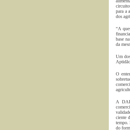
aliment
circuit
para a 
dos agri
“A ques
financi
base na
da mesm
Um dos 
Aptidão
O enten
sobret
comerci
agricult
A DAP é
comerci
validad
ciente 
tempo. 
do form