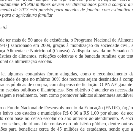
adamente R$ 900 milhões devem ser direcionados para a compra diret
mento de 2013 está previsto para meados de janeiro, com estimativa d
o para a agricultura familiar
o Sá
de ter mais de 50 anos de existência, o Programa Nacional de Alimen
.947] sancionado em 2009, graças à mobilização da sociedade civil,
ça Alimentar e Nutricional (Consea). A disputa travada no Senado não 
ústrias de alimentos, refeições coletivas e da bancada ruralista que 
ional da alimentação escolar.
lei algumas conquistas foram atingidas, como o reconhecimento 
oriedade de que no mínimo 30% dos recursos sejam destinados à compra
adas públicas de compra, com dispensa de licitação. O PNAE garante 
em escolas públicas e filantrópicas. Seu objetivo é atender as necessid
zagem e rendimento, bem como promover hábitos alimentares saudávei
 o Fundo Nacional de Desenvolvimento da Educação (FNDE), órgão re
a letivo aos estados e municípios R$ 0,30 a R$ 1,00 por aluno, de ac
do com base no censo escolar do ano anterior ao atendimento. A soc
 conselhos, do tribunal de contas e do ministério público, dentre outra
hões para beneficiar cerca de 45 milhões de estudantes, sendo qu