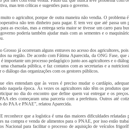
0 por mês com essa venda. Paulo diz que nunca teve problema com os
tiva, mas tem críticas e sugestões para o governo.
muito o agricultor, porque de outra maneira não vendia. O problema é
ooperativa não tem dinheiro para pagar. E tem vez que até passa um
 para as escolas, mas a entrega seria maior se tivesse um carro para b
 governo poderia também ajudar mais com as sementes e o maquinário, 
u.
 Grosso já ocorreram alguns entraves no acesso dos agricultores, po
dos na região. De acordo com Fátima Aparecida, da ONG Fase, que as
o é importante um processo pedagógico junto aos agricultores e o diál
 uma chamada pública, e faz contatos com as secretarias e a nutricioni
 o diálogo das organizações com os gestores públicos.
ue eles entendam que às vezes é preciso mudar o cardápio, adequar
ndo naquela época. Às vezes os agricultores não têm os produtos que
rticipar no dia do encontro que define quem vai entregar e os preços
AA eles começaram uma parceria com a prefeitura. Outros até cotiz
s do PAA e PNAE”, relatou Aparecida.
reconhece que a logística é uma das maiores dificuldades relatadas pe
res na compra e venda de alimentos para o PNAE, por isso estão trab
os Nacional para facilitar o processo de aquisição de veículos frigorí