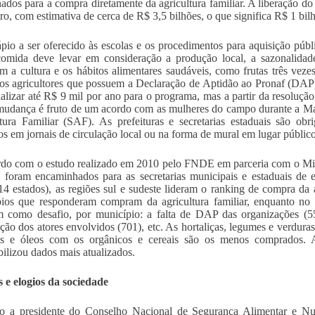
nados para a compra diretamente da agricultura familiar. A liberação d
iro, com estimativa de cerca de R$ 3,5 bilhões, o que significa R$ 1 bilhã
pio a ser oferecido às escolas e os procedimentos para aquisição púb
comida deve levar em consideração a produção local, a sazonalidade
em a cultura e os hábitos alimentares saudáveis, como frutas três ve
 agricultores que possuem a Declaração de Aptidão ao Pronaf (DAP). 
alizar até R$ 9 mil por ano para o programa, mas a partir da resoluç
mudança é fruto de um acordo com as mulheres do campo durante a Ma
tura Familiar (SAF). As prefeituras e secretarias estaduais são ob
os em jornais de circulação local ou na forma de mural em lugar público
do com o estudo realizado em 2010 pelo FNDE em parceria com o Mi
 foram encaminhados para as secretarias municipais e estaduais de 
14 estados), as regiões sul e sudeste lideram o ranking de compra da 
ios que responderam compram da agricultura familiar, enquanto no
 como desafio, por município: a falta de DAP das organizações (557)
ção dos atores envolvidos (701), etc. As hortaliças, legumes e verduras
as e óleos com os orgânicos e cereais são os menos comprados
bilizou dados mais atualizados.
s e elogios da sociedade
o a presidente do Conselho Nacional de Segurança Alimentar e Nut