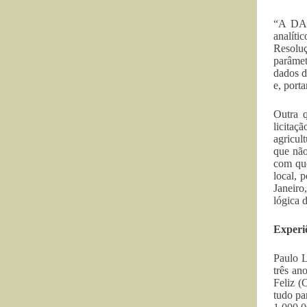
“A DAP
analíti
Resoluç
parâmet
dados d
e, port
Outra q
licitaç
agricul
que não
com que
local, 
Janeiro
lógica 
Experi
Paulo L
três an
Feliz (
tudo pa