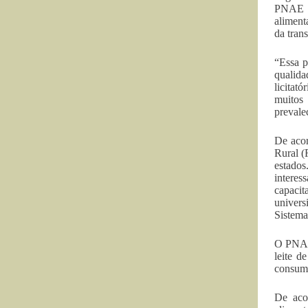
PNAE é
aliment
da tran
“Essa p
qualida
licitat
muitos 
prevale
De acor
Rural (
estado
interes
capaci
univer
Sistema
O PNAE 
leite d
consumi
De aco