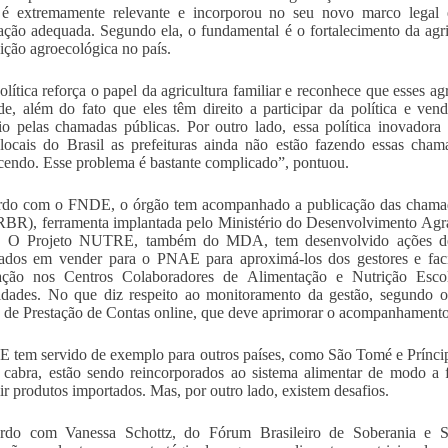
 extremamente relevante e incorporou no seu novo marco legal e
ação adequada. Segundo ela, o fundamental é o fortalecimento da agri
sição agroecológica no país.
olítica reforça o papel da agricultura familiar e reconhece que esses a
de, além do fato que eles têm direito a participar da política e ve
ório pelas chamadas públicas. Por outro lado, essa política inovador
locais do Brasil as prefeituras ainda não estão fazendo essas chama
cendo. Esse problema é bastante complicado”, pontuou.
do com o FNDE, o órgão tem acompanhado a publicação das chamadas
RBR), ferramenta implantada pelo Ministério do Desenvolvimento Agr
s. O Projeto NUTRE, também do MDA, tem desenvolvido ações de c
sados em vender para o PNAE para aproximá-los dos gestores e faci
tação nos Centros Colaboradores de Alimentação e Nutrição Es
sidades. No que diz respeito ao monitoramento da gestão, segundo
 de Prestação de Contas online, que deve aprimorar o acompanhamento
tem servido de exemplo para outros países, como São Tomé e Príncipe
e cabra, estão sendo reincorporados ao sistema alimentar de modo a
r produtos importados. Mas, por outro lado, existem desafios.
rdo com Vanessa Schottz, do Fórum Brasileiro de Soberania e Se