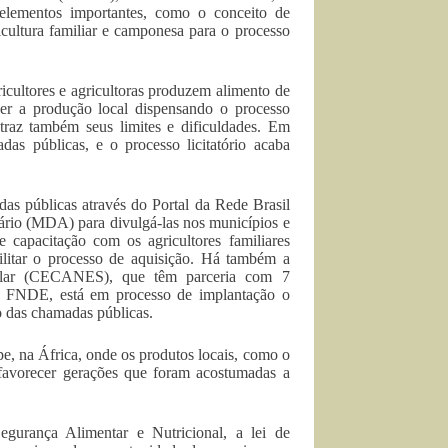
lementos importantes, como o conceito de
cultura familiar e camponesa para o processo
gricultores e agricultoras produzem alimento de
nder a produção local dispensando o processo
a traz também seus limites e dificuldades. Em
das públicas, e o processo licitatório acaba
 públicas através do Portal da Rede Brasil
ário (MDA) para divulgá-las nos municípios e
apacitação com os agricultores familiares
litar o processo de aquisição. Há também a
colar (CECANES), que têm parceria com 7
 o FNDE, está em processo de implantação o
 das chamadas públicas.
, na África, onde os produtos locais, como o
 favorecer gerações que foram acostumadas a
gurança Alimentar e Nutricional, a lei de