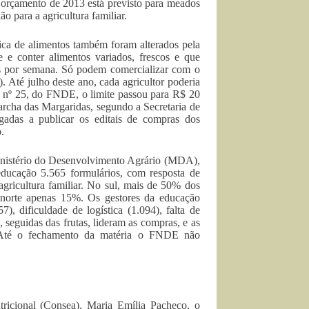
o orçamento de 2013 está previsto para meados
o para a agricultura familiar.
lica de alimentos também foram alterados pela
 e conter alimentos variados, frescos e que
zes por semana. Só podem comercializar com o
Até julho deste ano, cada agricultor poderia
ão nº 25, do FNDE, o limite passou para R$ 20
rcha das Margaridas, segundo a Secretaria de
rigadas a publicar os editais de compras dos
.
nistério do Desenvolvimento Agrário (MDA),
educação 5.565 formulários, com resposta de
agricultura familiar. No sul, mais de 50% dos
 norte apenas 15%. Os gestores da educação
, dificuldade de logística (1.094), falta de
, seguidas das frutas, lideram as compras, e as
. Até o fechamento da matéria o FNDE não
ricional (Consea), Maria Emília Pacheco, o