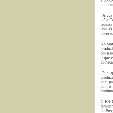
1.000,0
coopera
“Ajuda 
até a C
repassa
isso. O
observo
No Mato
produzi
por iss
o que é
começar
“Para q
produzi
para pa
com o P
produto
O FNDE 
familia
de Preç