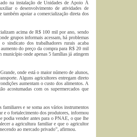
hado na instalação de Unidades de Apoio À
uxiliar o desenvolvimento de atividades de
e também apoiar a comercialização direta dos
ializam acima de R$ 100 mil por ano, sendo
nde grupos informais acessam, há problemas
 sindicato dos trabalhadores rurais acaba
o aumento do preço da compra para R$ 20 mil
em município onde apenas 5 famílias já atingem
 Grande, onde está o maior número de alunos,
ansporte. Alguns agricultores entregam direto
s condições aumentam o custo dos alimentos. A
estão acostumadas com os supermercados que
s familiares e se soma aos vários instrumentos
ar e o fortalecimento dos produtores, informou
e podia vender antes para o PNAE, o que lhe
cer a agricultura familiar e que o agricultor
necendo ao mercado privado”, afirmou.