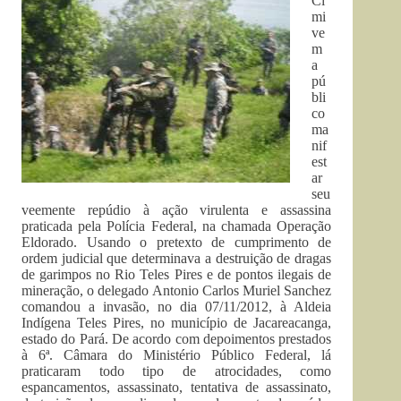
Ci
mi
ve
m
a
pú
bli
co
ma
nif
est
ar
seu
veemente repúdio à ação virulenta e assassina
praticada pela Polícia Federal, na chamada Operação
Eldorado. Usando o pretexto de cumprimento de
ordem judicial que determinava a destruição de dragas
de garimpos no Rio Teles Pires e de pontos ilegais de
mineração, o delegado Antonio Carlos Muriel Sanchez
comandou a invasão, no dia 07/11/2012, à Aldeia
Indígena Teles Pires, no município de Jacareacanga,
estado do Pará. De acordo com depoimentos prestados
à 6ª. Câmara do Ministério Público Federal, lá
praticaram todo tipo de atrocidades, como
espancamentos, assassinato, tentativa de assassinato,