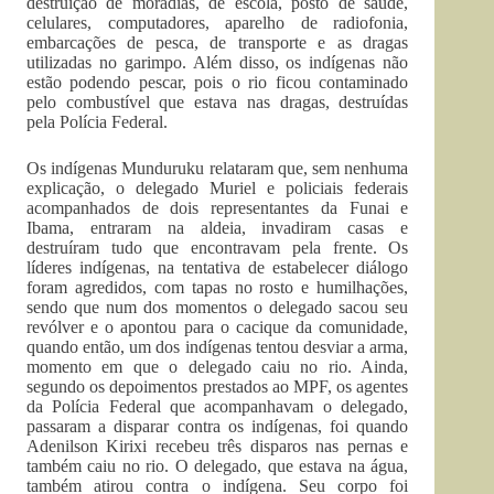
destruição de moradias, de escola, posto de saúde,
celulares, computadores, aparelho de radiofonia,
embarcações de pesca, de transporte e as dragas
utilizadas no garimpo. Além disso, os indígenas não
estão podendo pescar, pois o rio ficou contaminado
pelo combustível que estava nas dragas, destruídas
pela Polícia Federal.
Os indígenas Munduruku relataram que, sem nenhuma
explicação, o delegado Muriel e policiais federais
acompanhados de dois representantes da Funai e
Ibama, entraram na aldeia, invadiram casas e
destruíram tudo que encontravam pela frente. Os
líderes indígenas, na tentativa de estabelecer diálogo
foram agredidos, com tapas no rosto e humilhações,
sendo que num dos momentos o delegado sacou seu
revólver e o apontou para o cacique da comunidade,
quando então, um dos indígenas tentou desviar a arma,
momento em que o delegado caiu no rio. Ainda,
segundo os depoimentos prestados ao MPF, os agentes
da Polícia Federal que acompanhavam o delegado,
passaram a disparar contra os indígenas, foi quando
Adenilson Kirixi recebeu três disparos nas pernas e
também caiu no rio. O delegado, que estava na água,
também atirou contra o indígena. Seu corpo foi