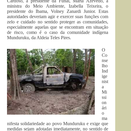
Cardoso, a presidente da Funai, Marta Azevedo, a
ministra do Meio Ambiente, Izabella Teixeira, o
presidente do Ibama, Volney Zanardi Junior. Estas
autoridades deveriam agir e exercer suas funções com
zelo e cuidado no sentido proteger as comunidades,
especialmente aquelas que se encontram em situação
de risco, como é o caso da comunidade indígena
Munduruku, da Aldeia Teles Pires.
O
Co
nse
lho
Ind
ige
nist
a
Mi
ssi
on
ári
o
ma
nifesta solidariedade ao povo Munduruku e exige que
medidas sejam adotadas imediatamente, no sentido de