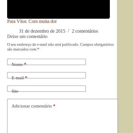
Para Vítor. Com muita dor
31 de dezembro de 2015
2 comentários
Deixe um comentário
O seu endereço de e-mail não será publicado.
Campos obrigatórios
são marcados com
*
Nome
*
E-mail
*
Site
Adicionar comentário
*