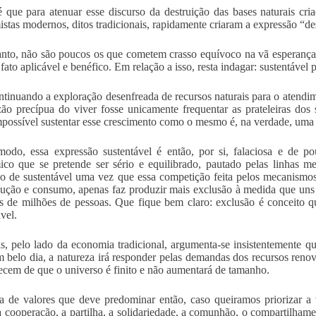
 que para atenuar esse discurso da destruição das bases naturais cri
stas modernos, ditos tradicionais, rapidamente criaram a expressão “d
nto, não são poucos os que cometem crasso equívoco na vã esperança d
 fato aplicável e benéfico. Em relação a isso, resta indagar: sustent
ntinuando a exploração desenfreada de recursos naturais para o atendi
zão precípua do viver fosse unicamente frequentar as prateleiras dos
mpossível sustentar esse crescimento como o mesmo é, na verdade, uma
odo, essa expressão sustentável é então, por si, falaciosa e de p
co que se pretende ser sério e equilibrado, pautado pelas linhas me
o de sustentável uma vez que essa competição feita pelos mecanismo
ução e consumo, apenas faz produzir mais exclusão à medida que uns
s de milhões de pessoas. Que fique bem claro: exclusão é conceito
vel.
, pelo lado da economia tradicional, argumenta-se insistentemente qu
m belo dia, a natureza irá responder pelas demandas dos recursos ren
ecem de que o universo é finito e não aumentará de tamanho.
a de valores que deve predominar então, caso queiramos priorizar a v
 a cooperação, a partilha, a solidariedade, a comunhão, o compartilhamen