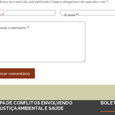
dereço de e-mail não será publicado.
Campos obrigatórios são marcados com
*
e
*
E-mail
*
onar comentário
*
licar comentário
PA DE CONFLITOS ENVOLVENDO
BOLE
JUSTIÇA AMBIENTAL E SAÚDE