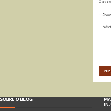
O seu en
Nom
Adici
Pub
SOBRE O BLOG
MA
IN