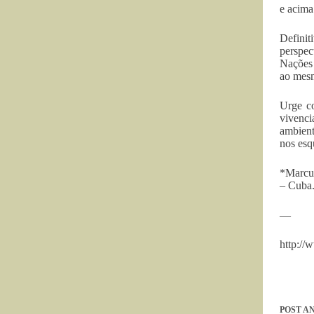
e acima
Definit
perspec
Nações
ao mesm
Urge co
vivenci
ambient
nos esq
*Marcus
– Cuba
—
http://
POST
AN