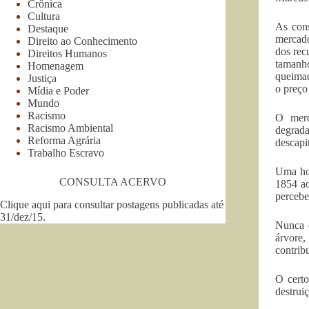
Crônica
Cultura
As cons
Destaque
mercad
Direito ao Conhecimento
dos rec
Direitos Humanos
tamanho
Homenagem
queimad
Justiça
o preço
Mídia e Poder
Mundo
Racismo
O merc
Racismo Ambiental
degrad
Reforma Agrária
descapi
Trabalho Escravo
Uma hor
CONSULTA ACERVO
1854 ao
percebe
Clique aqui para consultar postagens publicadas até
31/dez/15
.
Nunca 
árvore,
contrib
O certo
destrui