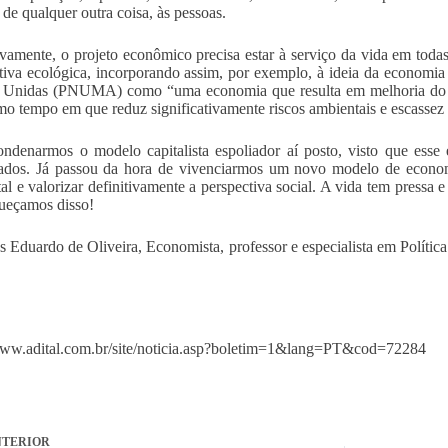
 de qualquer outra coisa, às pessoas.
ivamente, o projeto econômico precisa estar à serviço da vida em todas
tiva ecológica, incorporando assim, por exemplo, à ideia da economia
 Unidas (PNUMA) como “uma economia que resulta em melhoria do be
o tempo em que reduz significativamente riscos ambientais e escassez 
ndenarmos o modelo capitalista espoliador aí posto, visto que esse
ados. Já passou da hora de vivenciarmos um novo modelo de econom
al e valorizar definitivamente a perspectiva social. A vida tem pressa
ueçamos disso!
 Eduardo de Oliveira, Economista, professor e especialista em Polític
.
www.adital.com.br/site/noticia.asp?boletim=1&lang=PT&cod=72284
TERIOR