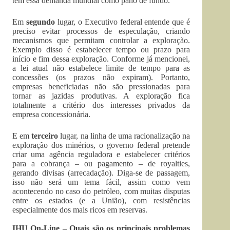
tem essa demanda mundial como pano de fundo.
Em
segundo
lugar, o Executivo federal entende que é
preciso evitar processos de especulação, criando
mecanismos que permitam controlar a exploração.
Exemplo disso é estabelecer tempo ou prazo para
início e fim dessa exploração. Conforme já mencionei,
a lei atual não estabelece limite de tempo para as
concessões (os prazos não expiram). Portanto,
empresas beneficiadas não são pressionadas para
tornar as jazidas produtivas. A exploração fica
totalmente a critério dos interesses privados da
empresa concessionária.
E em
terceiro
lugar, na linha de uma racionalização na
exploração dos minérios, o governo federal pretende
criar uma agência reguladora e estabelecer critérios
para a cobrança – ou pagamento – de royalties,
gerando divisas (arrecadação). Diga-se de passagem,
isso não será um tema fácil, assim como vem
acontecendo no caso do petróleo, com muitas disputas
entre os estados (e a União), com resistências
especialmente dos mais ricos em reservas.
IHU On-Line – Quais são os principais problemas