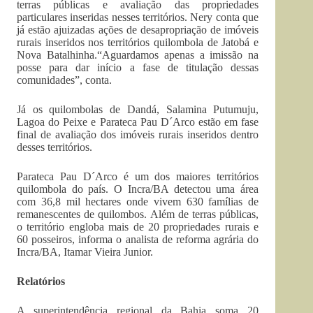
terras públicas e avaliação das propriedades
particulares inseridas nesses territórios. Nery conta que
já estão ajuizadas ações de desapropriação de imóveis
rurais inseridos nos territórios quilombola de Jatobá e
Nova Batalhinha.“Aguardamos apenas a imissão na
posse para dar início a fase de titulação dessas
comunidades”, conta.
Já os quilombolas de Dandá, Salamina Putumuju,
Lagoa do Peixe e Parateca Pau D´Arco estão em fase
final de avaliação dos imóveis rurais inseridos dentro
desses territórios.
Parateca Pau D´Arco é um dos maiores territórios
quilombola do país. O Incra/BA detectou uma área
com 36,8 mil hectares onde vivem 630 famílias de
remanescentes de quilombos. Além de terras públicas,
o território engloba mais de 20 propriedades rurais e
60 posseiros, informa o analista de reforma agrária do
Incra/BA, Itamar Vieira Junior.
Relatórios
A superintendência regional da Bahia soma 20