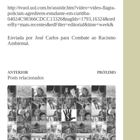
http://tvuol.uol.com.br/assistir.htm?video=video-flagra-
policiais-agredirem-estudante-em-curitiba-
04024C98366CDCC13326&tagIds=1793,16324&ord
erBy=mais-recentes&edFilter=editorial&time=week&
Enviada por José Carlos para Combate ao Racismo
Ambiental.
ANTERIOR
PRÓXIMO
Posts relacionados