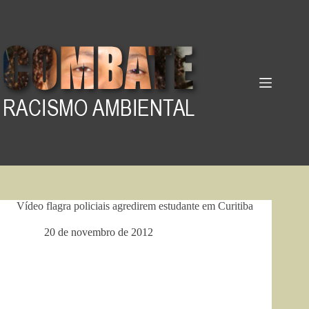
Pular
para
o
conteúdo
Vídeo flagra policiais agredirem estudante em Curitiba
20 de novembro de 2012