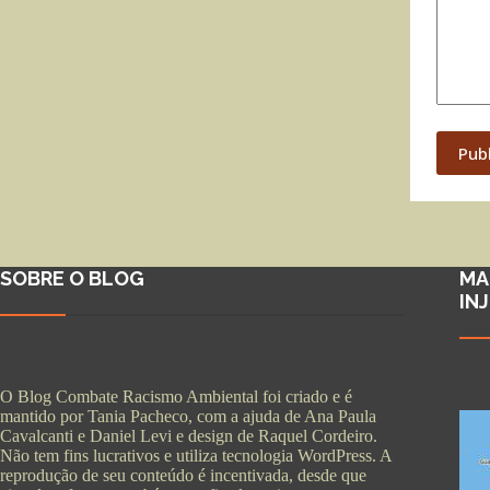
Pub
SOBRE O BLOG
MA
IN
O Blog Combate Racismo Ambiental foi criado e é
mantido por Tania Pacheco, com a ajuda de Ana Paula
Cavalcanti e Daniel Levi e design de Raquel Cordeiro.
Não tem fins lucrativos e utiliza tecnologia WordPress. A
reprodução de seu conteúdo é incentivada, desde que