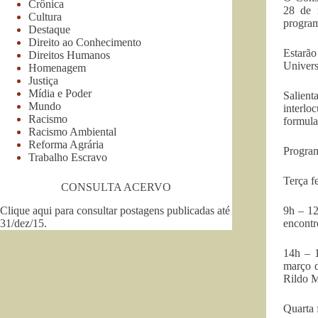
Crônica
28 de 
Cultura
program
Destaque
Direito ao Conhecimento
Estarã
Direitos Humanos
Univers
Homenagem
Justiça
Mídia e Poder
Salien
Mundo
interlo
Racismo
formula
Racismo Ambiental
Reforma Agrária
Progra
Trabalho Escravo
Terça f
CONSULTA ACERVO
Clique aqui para consultar postagens publicadas até
9h – 12
31/dez/15
.
encontr
14h – 
março 
Rildo M
Quarta 