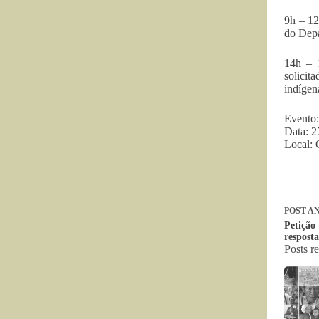
9h – 12
do Dep
14h – 
solici
indígen
Evento:
Data: 2
Local:
POST
AN
Petição
respost
Posts r