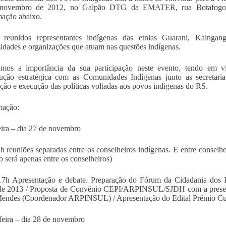
novembro de 2012, no Galpão DTG da EMATER, rua Botafogo n
ação abaixo.
o reunidos representantes indígenas das etnias Guarani, Kainga
idades e organizações que atuam nas questões indígenas.
tamos a importância da sua participação neste evento, tendo em v
cução estratégica com as Comunidades Indígenas junto as secretaria
ção e execução das políticas voltadas aos povos indígenas do RS.
mação:
eira – dia 27 de novembro
h reuniões separadas entre os conselheiros indígenas. E entre consel
o será apenas entre os conselheiros)
17h Apresentação e debate. Preparação do Fórum da Cidadania dos 
de 2013 / Proposta de Convênio CEPI/ARPINSUL/SJDH com a presenç
endes (Coordenador ARPINSUL) / Apresentação do Edital Prêmio Cul
feira – dia 28 de novembro