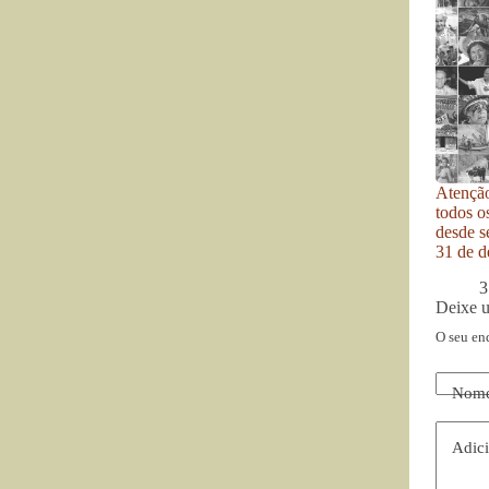
Atenção
todos o
desde se
31 de d
3
Deixe 
O seu en
Nom
Adici