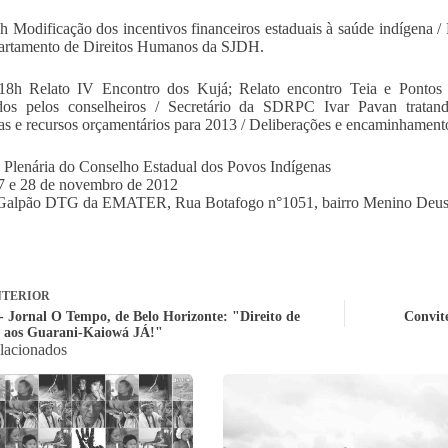
h Modificação dos incentivos financeiros estaduais à saúde indígena /
artamento de Direitos Humanos da SJDH.
18h Relato IV Encontro dos Kujá; Relato encontro Teia e Pontos 
tados pelos conselheiros / Secretário da SDRPC Ivar Pavan trata
as e recursos orçamentários para 2013 / Deliberações e encaminhament
 Plenária do Conselho Estadual dos Povos Indígenas
7 e 28 de novembro de 2012
 Galpão DTG da EMATER, Rua Botafogo n°1051, bairro Menino Deu
TERIOR
 - Jornal O Tempo, de Belo Horizonte: "Direito de
Convite
a aos Guarani-Kaiowá JÁ!"
elacionados