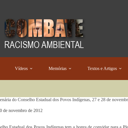
Vídeos
Memórias
Textos e Artigos
enária do Conselho Estadual dos Povos Indígenas, 27 e 28 de novemb
0 de novembro de 2012
lho Estadual dos Povos Indígenas tem a honra de convidar para a Plen