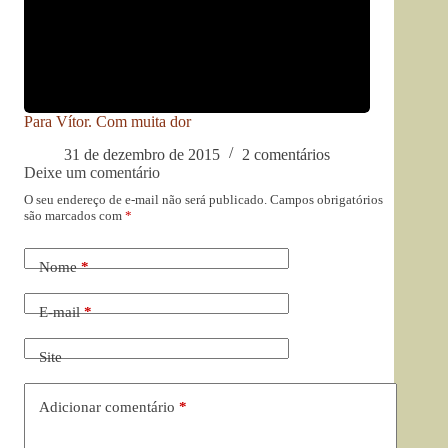
Para Vítor. Com muita dor
31 de dezembro de 2015
2 comentários
Deixe um comentário
O seu endereço de e-mail não será publicado.
Campos obrigatórios
são marcados com
*
Nome
*
E-mail
*
Site
Adicionar comentário
*