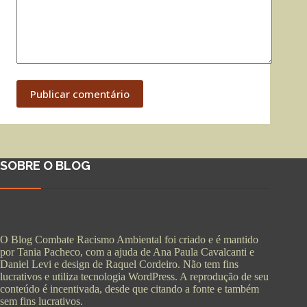
Publicar comentário
SOBRE O BLOG
O Blog Combate Racismo Ambiental foi criado e é mantido
por Tania Pacheco, com a ajuda de Ana Paula Cavalcanti e
Daniel Levi e design de Raquel Cordeiro. Não tem fins
lucrativos e utiliza tecnologia WordPress. A reprodução de seu
conteúdo é incentivada, desde que citando a fonte e também
sem fins lucrativos.