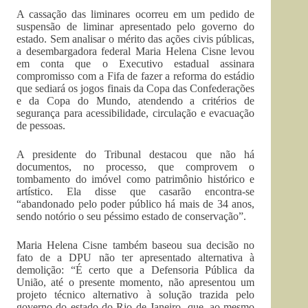
A cassação das liminares ocorreu em um pedido de
suspensão de liminar apresentado pelo governo do
estado. Sem analisar o mérito das ações civis públicas,
a desembargadora federal Maria Helena Cisne levou
em conta que o Executivo estadual assinara
compromisso com a Fifa de fazer a reforma do estádio
que sediará os jogos finais da Copa das Confederações
e da Copa do Mundo, atendendo a critérios de
segurança para acessibilidade, circulação e evacuação
de pessoas.
A presidente do Tribunal destacou que não há
documentos, no processo, que comprovem o
tombamento do imóvel como patrimônio histórico e
artístico. Ela disse que casarão encontra-se
“abandonado pelo poder público há mais de 34 anos,
sendo notório o seu péssimo estado de conservação”.
Maria Helena Cisne também baseou sua decisão no
fato de a DPU não ter apresentado alternativa à
demolição: “É certo que a Defensoria Pública da
União, até o presente momento, não apresentou um
projeto técnico alternativo à solução trazida pelo
governo do estado do Rio de Janeiro, que, ao mesmo