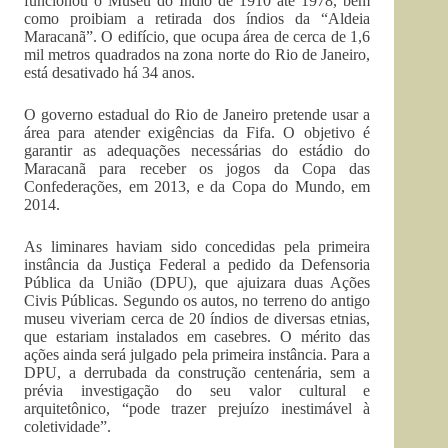
funcionou o Museu do Índio de 1910 até 1978, bem
como proibiam a retirada dos índios da “Aldeia
Maracanã”. O edifício, que ocupa área de cerca de 1,6
mil metros quadrados na zona norte do Rio de Janeiro,
está desativado há 34 anos.
O governo estadual do Rio de Janeiro pretende usar a
área para atender exigências da Fifa. O objetivo é
garantir as adequações necessárias do estádio do
Maracanã para receber os jogos da Copa das
Confederações, em 2013, e da Copa do Mundo, em
2014.
As liminares haviam sido concedidas pela primeira
instância da Justiça Federal a pedido da Defensoria
Pública da União (DPU), que ajuizara duas Ações
Civis Públicas. Segundo os autos, no terreno do antigo
museu viveriam cerca de 20 índios de diversas etnias,
que estariam instalados em casebres. O mérito das
ações ainda será julgado pela primeira instância. Para a
DPU, a derrubada da construção centenária, sem a
prévia investigação do seu valor cultural e
arquitetônico, “pode trazer prejuízo inestimável à
coletividade”.