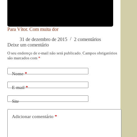
Para Vítor. Com muita dor
31 de dezembro de 2015
2 comentários
Deixe um comentário
O seu endereço de e-mail não será publicado.
Campos obrigatórios
são marcados com
*
Nome
*
E-mail
*
Site
Adicionar comentário
*