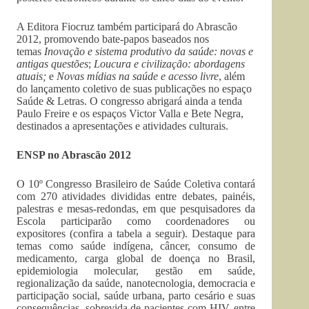
A Editora Fiocruz também participará do Abrascão
2012, promovendo bate-papos baseados nos
temas
Inovação e sistema produtivo da saúde: novas e
antigas questões
;
Loucura e civilização: abordagens
atuais
;
e
Novas mídias na saúde e acesso livre
, além
do lançamento coletivo de suas publicações no espaço
Saúde & Letras. O congresso abrigará ainda a tenda
Paulo Freire e os espaços Victor Valla e Bete Negra,
destinados a apresentações e atividades culturais.
ENSP no Abrascão 2012
O 10º Congresso Brasileiro de Saúde Coletiva contará
com 270 atividades divididas entre debates, painéis,
palestras e mesas-redondas, em que pesquisadores da
Escola participarão como coordenadores ou
expositores (confira a tabela a seguir). Destaque para
temas como saúde indígena, câncer, consumo de
medicamento, carga global de doença no Brasil,
epidemiologia molecular, gestão em saúde,
regionalização da saúde, nanotecnologia, democracia e
participação social, saúde urbana, parto cesário e suas
consequências, sobrevida de pacientes com HIV, entre