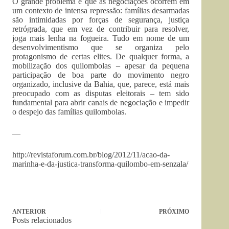
O grande problema é que as negociações ocorrem em
um contexto de intensa repressão: famílias desarmadas
são intimidadas por forças de segurança, justiça
retrógrada, que em vez de contribuir para resolver,
joga mais lenha na fogueira. Tudo em nome de um
desenvolvimentismo que se organiza pelo
protagonismo de certas elites. De qualquer forma, a
mobilização dos quilombolas – apesar da pequena
participação de boa parte do movimento negro
organizado, inclusive da Bahia, que, parece, está mais
preocupado com as disputas eleitorais – tem sido
fundamental para abrir canais de negociação e impedir
o despejo das famílias quilombolas.
—
http://revistaforum.com.br/blog/2012/11/acao-da-
marinha-e-da-justica-transforma-quilombo-em-senzala/
ANTERIOR
PRÓXIMO
Posts relacionados