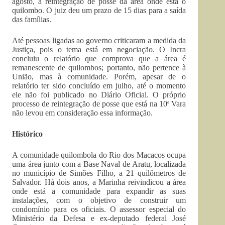
agosto, a reintegração de posse da área onde está o
quilombo. O juiz deu um prazo de 15 dias para a saída
das famílias.
Até pessoas ligadas ao governo criticaram a medida da
Justiça, pois o tema está em negociação. O Incra
concluiu o relatório que comprova que a área é
remanescente de quilombos; portanto, não pertence à
União, mas à comunidade. Porém, apesar de o
relatório ter sido concluído em julho, até o momento
ele não foi publicado no Diário Oficial. O próprio
processo de reintegração de posse que está na 10ª Vara
não levou em consideração essa informação.
Histórico
A comunidade quilombola do Rio dos Macacos ocupa
uma área junto com a Base Naval de Aratu, localizada
no município de Simões Filho, a 21 quilômetros de
Salvador. Há dois anos, a Marinha reivindicou a área
onde está a comunidade para expandir as suas
instalações, com o objetivo de construir um
condomínio para os oficiais. O assessor especial do
Ministério da Defesa e ex-deputado federal José