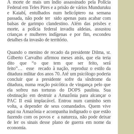
A morte de mais um índio assassinado pela Polícia
Federal em Teles Pires e a prisão de vários Munduruku
e Kaiabí, entulhados num helicóptero na semana
passada, não pode ter sido apenas para acabar com
balsas de garimpo clandestino. Além das prisões e
morte, a polícia federal invadiu aldeias, assustou
crianças e mulheres indígenas e por fim, escondeu
detalhes da invasão de território.
Quando o menino de recado da presidente Dilma, sr.
Gilberto Carvalho afirmou meses atrás, que ela teria
dito que “o que tem que ser feito, será
feito”… esse recado à nação, reproduz o estilo da
ditadura militar dos anos 70. Até um psicólogo poderia
concluir que a presidente sofre da síndrome da
ditadura, numa reação psicótica de vingança pelo que
ela sofreu nas torturas do DOPS paulista. Sua
obstinação em destruir a Amazônia para alcançar o
PAC II está implacável. Entrou num caminho sem
volta, a depender de seus comandados. Quem vive
aqui na Amazônia e acompanha indignado o que estão
fazendo com os povos e a natureza, não pode deixar
de ler os sinais desse plano de guerra em nome da
economia.