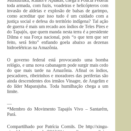
Munduruku, Kaiabí e Apiakás, chega a Polícia Federal
toda armada, com fuzis, voadeiras e helicópteros com
invasão de aldeias e explosão de balsas de garimpo,
como acreditar que isso tudo é um cuidado com a
justiça social e defesa do território indígena? Tal ação
de guerra é mais um recado aos índios de Teles Pires e
do Tapajós, que quem manda nesta terra é a presidente
Dilma e sua Força nacional, pois “o que tem que ser
feito, será feito” enfiando goela abaixo as dezenas
hidroelétricas na Amazônia.
O governo federal está provocando uma bomba
relógio, e uma nova cabanagem pode surgir mais cedo
do que mais tarde na Amazônia. Afinal os índios,
pescadores, ribeirinhos e moradores das periferias são
ainda descendentes dos irmãos Vinagre, de Angelim e
do líder Maparajuba. Toda humilhação chega a um
limite.
—
*Membro do Movimento Tapajós Vivo – Santarém,
Pará.
Compartilhado por Patrícia Cornils. De http://xingu-