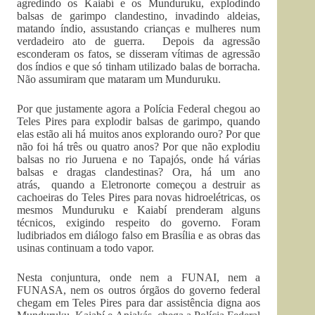
agredindo os Kaiabí e os Munduruku, explodindo
balsas de garimpo clandestino, invadindo aldeias,
matando índio, assustando crianças e mulheres num
verdadeiro ato de guerra. Depois da agressão
esconderam os fatos, se disseram vítimas de agressão
dos índios e que só tinham utilizado balas de borracha.
Não assumiram que mataram um Munduruku.
Por que justamente agora a Polícia Federal chegou ao
Teles Pires para explodir balsas de garimpo, quando
elas estão ali há muitos anos explorando ouro? Por que
não foi há três ou quatro anos? Por que não explodiu
balsas no rio Juruena e no Tapajós, onde há várias
balsas e dragas clandestinas? Ora, há um ano
atrás, quando a Eletronorte começou a destruir as
cachoeiras do Teles Pires para novas hidroelétricas, os
mesmos Munduruku e Kaiabí prenderam alguns
técnicos, exigindo respeito do governo. Foram
ludibriados em diálogo falso em Brasília e as obras das
usinas continuam a todo vapor.
Nesta conjuntura, onde nem a FUNAI, nem a
FUNASA, nem os outros órgãos do governo federal
chegam em Teles Pires para dar assistência digna aos