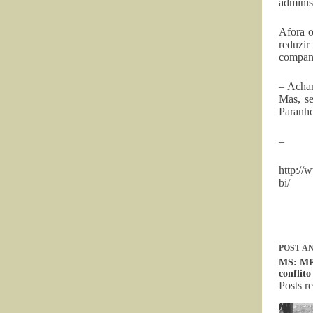
adminis
Afora o
reduzir
companh
– Acham
Mas, se
Paranho
–
http://
bi/
POST
AN
MS: MPF
conflito
Posts r