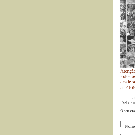
Atenção
todos o
desde se
31 de d
3
Deixe 
O seu en
Nom