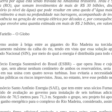
rra por água está sendo travada na Amazônia brasileira. Jirau e Sa
a (RO), que somam investimentos de mais de R$ 30 bilhões, di
tório (o nível da água) que pode resultar em uma queda d”água mai
ntímetro a mais na profundidade nas barragens, acompanhado de inve
otência na geração de energia elétrica por décadas e, por consequênc
 que envolve uma quantia estimada em mais de R$ 2 bilhões, em valore
Fariello – O Globo
rno assiste à briga entre as gigantes do Rio Madeira na torcid
tamento máximo da calha do rio, tendo em vista que essa solução ap
gado Nacional (SIN), por meio do qual a energia é distribuída para todo o
rcio Energia Sustentável do Brasil (ESBR) – que opera Jirau e cuj
a que, sem alterar nenhum centímetro de ambos os reservatórios, ser
em sua usina com quatro novas turbinas. Isso evitaria a necessidad
ias públicas ou riscos imprevistos. Jirau, no entanto, teve esse pedido 
nsórcio Santo Antônio Energia (SAE), que tem entre seus sócios Furna
do de avaliação ao governo para instalação de seis turbinas adici
tório de 70,5 metros para 71,3 m. Segundo o grupo, seu projeto foi a
 ganho energético para o complexo do Rio Madeira, considerado, assi
energia firme adicional equivale a uma nova usina com potênc