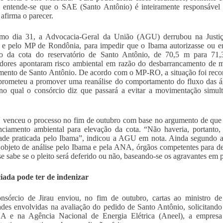
, entende-se que o SAE (Santo Antônio) é inteiramente responsável 
firma o parecer.
imo dia 31, a Advocacia-Geral da União (AGU) derrubou na Justiça
 e pelo MP de Rondônia, para impedir que o Ibama autorizasse ou emi
ão da cota do reservatório de Santo Antônio, de 70,5 m para 71,
adores apontaram risco ambiental em razão do desbarrancamento de
mento de Santo Antônio. De acordo com o MP-RO, a situação foi reco
rometeu a promover uma reanálise do comportamento do fluxo das ág
 no qual o consórcio diz que passará a evitar a movimentação sim
enceu o processo no fim de outubro com base no argumento de que a
nciamento ambiental para elevação da cota. “Não haveria, portanto,
dade praticada pelo Ibama”, indicou a AGU em nota. Ainda segundo 
 objeto de análise pelo Ibama e pela ANA, órgãos competentes para del
se sabe se o pleito será deferido ou não, baseando-se os agravantes em 
iada pode ter de indenizar
onsórcio de Jirau enviou, no fim de outubro, cartas ao ministro 
ades envolvidas na avaliação do pedido de Santo Antônio, solicitando
 e na Agência Nacional de Energia Elétrica (Aneel), a empresa 