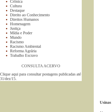
Crônica
Cultura
Destaque
Direito ao Conhecimento
Direitos Humanos
Homenagem
Justiça
Mídia e Poder
Mundo
Racismo
Racismo Ambiental
Reforma Agrária
Trabalho Escravo
CONSULTA ACERVO
Clique aqui para consultar postagens publicadas até
31/dez/15
.
Usinas 