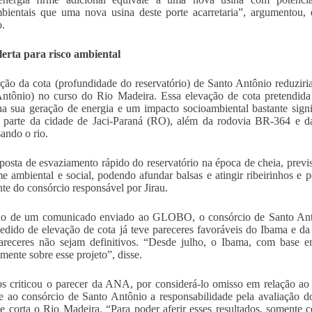
bientais que uma nova usina deste porte acarretaria”, argumentou,
.
lerta para risco ambiental
ção da cota (profundidade do reservatório) de Santo Antônio reduziri
ntônio) no curso do Rio Madeira. Essa elevação de cota pretendida 
a sua geração de energia e um impacto socioambiental bastante signif
, parte da cidade de Jaci-Paraná (RO), além da rodovia BR-364 e 
sando o rio.
posta de esvaziamento rápido do reservatório na época de cheia, previs
e ambiental e social, podendo afundar balsas e atingir ribeirinhos e p
nte do consórcio responsável por Jirau.
io de um comunicado enviado ao GLOBO, o consórcio de Santo Antôn
edido de elevação de cota já teve pareceres favoráveis do Ibama e
areceres não sejam definitivos. “Desde julho, o Ibama, com base e
amente sobre esse projeto”, disse.
s criticou o parecer da ANA, por considerá-lo omisso em relação ao
re ao consórcio de Santo Antônio a responsabilidade pela avaliação 
e corta o Rio Madeira. “Para poder aferir esses resultados, somen