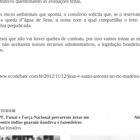
trativos questionando as avaliações feitas.
s riscos ambientais que aponta, o consórcio solicita que, se o reserva
 a queda d”água de Jirau, a usina com a qual compartilha o leito 
ia prejudicada.
os que não vai haver quebra de contrato, por isso vamos tomar as med
 não aceitarem nossos recursos administrativos, a legislação brasileir
s.
www.ecodebate.com.br/2012/11/12/jirau-e-santo-antonio-no-rio-madeira-
TERIOR
, Funai e Força Nacional percorrem áreas em
Al
 entre índios guarani-ñandeva e fazendeiros
elacionados