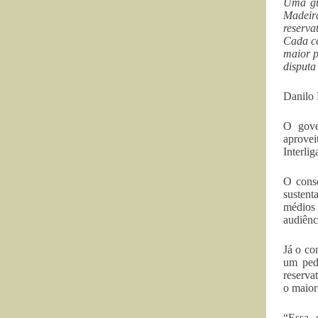
Uma gue
Madeir
reserva
Cada ce
maior p
disputa
Danilo 
O gove
aprovei
Interli
O consó
sustent
médios 
audiênc
Já o co
um pedi
reserva
o maior
“Essa 