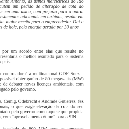
nto Antônio, as usinas hidrelétricas do Rio
scutem um pedido de alteração de cota do
or em uma usina, com prejuízo para a outra.
stimentos adicionais em turbinas, resulta em
ia, maior receita para o empreendedor. Daí a
s de hoje, pela energia gerada por 30 anos
a por um acordo entre elas que resulte no
resentaria o melhor resultado para o Sistema
 país.
o controlador é a multinacional GDF Suez –
ia possível obter ganho de 80 megawatts (MW)
e de debater novas licenças ambientais, com
negado pelo governo.
s, Cemig, Odebrecht e Andrade Gutierrez, fez
onais, o que exige elevação da cota do seu
pontado pelo governo como aquele que propicia
m, com “aproveitamento ótimo” para o SIN.
ia instalada de 800 MW, sem os impactos