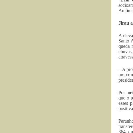
socioam
Antônio
Jirau a
A eleva
Santo A
queda n
chuvas
atraves
– A pro
um crim
preside
Por me
que o p
esses p
positiv
Paranho
transfe
364, qu