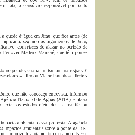
 em nota, o consórcio responsável por Santo
a a queda d”água em Jirau, que fica antes (de
implicaria, segundo os argumentos de Jirau,
icativo, com riscos de alagar, no período de
da Ferrovia Madeira-Mamoré, que têm pontes
to no pedido, criaria um tsunami na região. É
escadores – afirmou Victor Paranhos, diretor-
io, que não concedeu entrevista, informou
 da Agência Nacional de Águas (ANA), embora
m extensos estudos efetuados, se manifestou
 impacto ambiental dessa proposta. A agência
dos impactos ambientais sobre a ponte da BR-
te com um novo levantamento em campo. Nesse