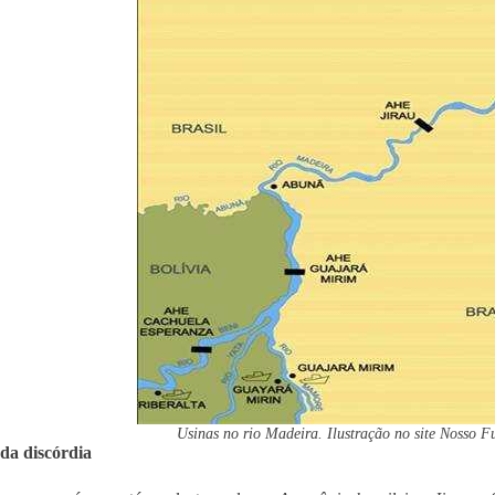
Usinas no rio Madeira. Ilustração no site Nosso 
da discórdia