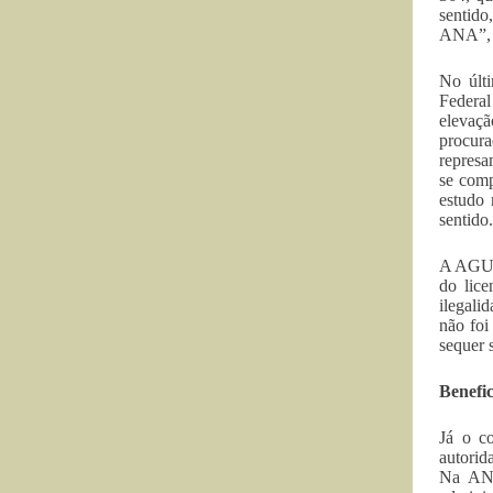
sentido
ANA”, a
No últ
Federal
elevaç
procur
represa
se comp
estudo
sentido.
A AGU v
do lice
ilegali
não foi
sequer 
Benefic
Já o c
autorid
Na ANA