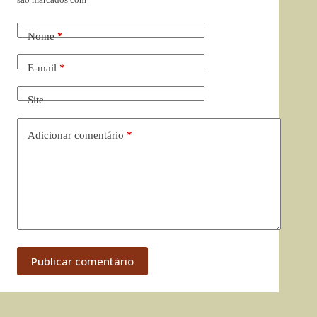
Nome
*
E-mail
*
Site
Adicionar comentário
*
Publicar comentário