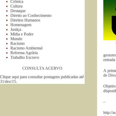
Crônica
Cultura
Destaque
Direito ao Conhecimento
Direitos Humanos
Homenagem
Justiça
Mídia e Poder
Mundo
Racismo
Racismo Ambiental
Reforma Agrária
gestore
Trabalho Escravo
entrada
CONSULTA ACERVO
A prime
de Divu
Clique aqui para consultar postagens publicadas até
31/dez/15
.
Objeti
disponi
–
http://