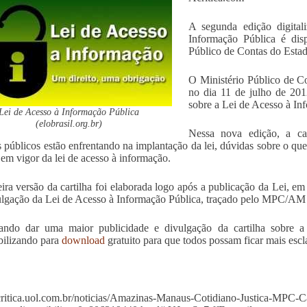
A segunda edição digital
Informação Pública é dis
Público de Contas do Est
O Ministério Público de 
no dia 11 de julho de 2012
sobre a Lei de Acesso à In
Lei de Acesso à Informação Pública
(elobrasil.org.br)
Nessa nova edição, a ca
s públicos estão enfrentando na implantação da lei, dúvidas sobre o qu
 em vigor da lei de acesso à informação.
ira versão da cartilha foi elaborada logo após a publicação da Lei, e
lgação da Lei de Acesso à Informação Pública, traçado pelo MPC/AM
vando dar uma maior publicidade e divulgação da cartilha sobre
bilizando para
download
gratuito para que todos possam ficar mais escla
acritica.uol.com.br/noticias/Amazinas-Manaus-Cotidiano-Justica-MPC-