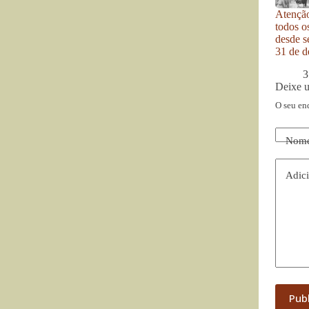
Atenção
todos o
desde se
31 de d
3
Deixe 
O seu en
Nom
Adici
Pub