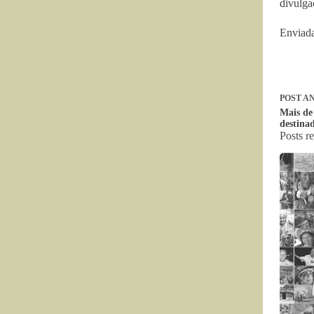
divulga
Enviada
POST
AN
Mais de
destinad
Posts r