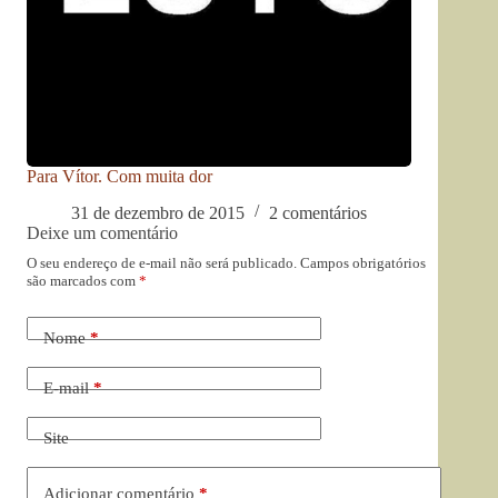
Para Vítor. Com muita dor
31 de dezembro de 2015
2 comentários
Deixe um comentário
O seu endereço de e-mail não será publicado.
Campos obrigatórios
são marcados com
*
Nome
*
E-mail
*
Site
Adicionar comentário
*