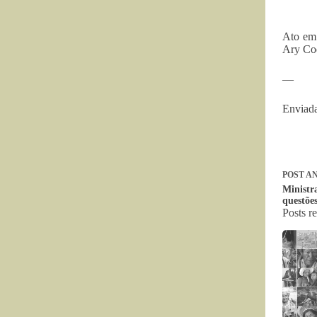
Ato em 
Ary Co
—
Enviada
POST
AN
Ministr
questõe
Posts r