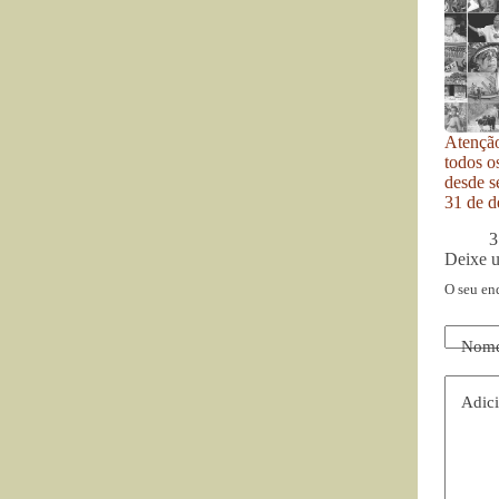
Atenção
todos o
desde se
31 de d
3
Deixe 
O seu en
Nom
Adici