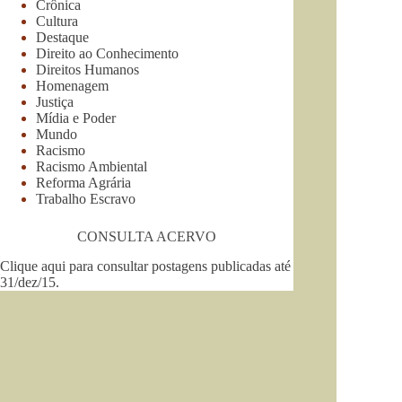
Crônica
Cultura
Destaque
Direito ao Conhecimento
Direitos Humanos
Homenagem
Justiça
Mídia e Poder
Mundo
Racismo
Racismo Ambiental
Reforma Agrária
Trabalho Escravo
CONSULTA ACERVO
Clique aqui para consultar postagens publicadas até
31/dez/15
.