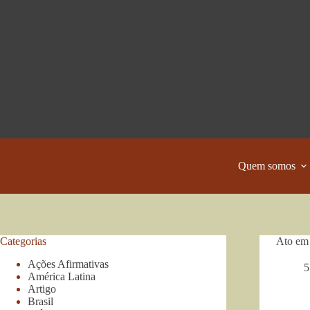
Pular
para
o
conteúdo
Quem somos
Categorias
Ato em 
Ações Afirmativas
5
América Latina
Artigo
Brasil