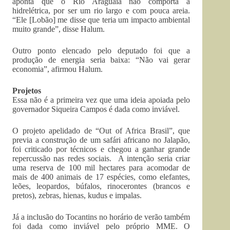
aponta que o Rio Araguaia não comporta a
hidrelétrica, por ser um rio largo e com pouca areia.
“Ele [Lobão] me disse que teria um impacto ambiental
muito grande”, disse Halum.
Outro ponto elencado pelo deputado foi que a
produção de energia seria baixa: “Não vai gerar
economia”, afirmou Halum.
Projetos
Essa não é a primeira vez que uma ideia apoiada pelo
governador Siqueira Campos é dada como inviável.
O projeto apelidado de “Out of Africa Brasil”, que
previa a construção de um safári africano no Jalapão,
foi criticado por técnicos e chegou a ganhar grande
repercussão nas redes sociais. A intenção seria criar
uma reserva de 100 mil hectares para acomodar de
mais de 400 animais de 17 espécies, como elefantes,
leões, leopardos, búfalos, rinocerontes (brancos e
pretos), zebras, hienas, kudus e impalas.
Já a inclusão do Tocantins no horário de verão também
foi dada como inviável pelo próprio MME. O