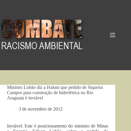
Pular
para
o
conteúdo
Ministro Lobão diz a Halum que pedido de Siqueira
Campos para construção de hidrelétrica no Rio
Araguaia é inviável
3 de novembro de 2012
Inviável. Este é posicionamento do ministro de Minas