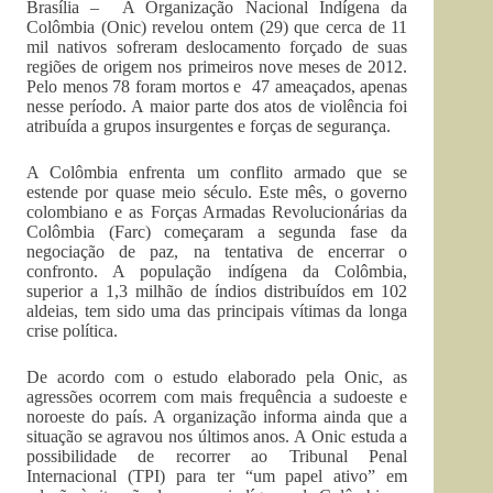
Brasília – A Organização Nacional Indígena da
Colômbia (Onic) revelou ontem (29) que cerca de 11
mil nativos sofreram deslocamento forçado de suas
regiões de origem nos primeiros nove meses de 2012.
Pelo menos 78 foram mortos e 47 ameaçados, apenas
nesse período. A maior parte dos atos de violência foi
atribuída a grupos insurgentes e forças de segurança.
A Colômbia enfrenta um conflito armado que se
estende por quase meio século. Este mês, o governo
colombiano e as Forças Armadas Revolucionárias da
Colômbia (Farc) começaram a segunda fase da
negociação de paz, na tentativa de encerrar o
confronto. A população indígena da Colômbia,
superior a 1,3 milhão de índios distribuídos em 102
aldeias, tem sido uma das principais vítimas da longa
crise política.
De acordo com o estudo elaborado pela Onic, as
agressões ocorrem com mais frequência a sudoeste e
noroeste do país. A organização informa ainda que a
situação se agravou nos últimos anos. A Onic estuda a
possibilidade de recorrer ao Tribunal Penal
Internacional (TPI) para ter “um papel ativo” em