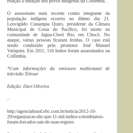
relação à situação dos povos indígenas da Colômbia.
O assassinato mais recente contra integrante da
população indígena ocorreu no último dia 21.
Leovigildo Cunampia Quiro, presidente da Câmara
Municipal de Costa do Pacífico, foi morto na
comunidade de Jagua-Chori Rio, em Chocó. No
ataque, várias pessoas ficaram feridas. O caso está
sendo conduzido pelo promotor José Manuel
Variquira. Em 2011, 118 índios foram assassinados na
Colômbia.
*Com informações da emissora multiestatal de
televisão Telesur
Edição: Davi Oliveira
–
http://agenciabrasil.ebc.com.br/noticia/2012-10-
29/organizacao-diz-que-11-mil-indios-colombianos-
foram-forcados-sair-de-suas-regioes