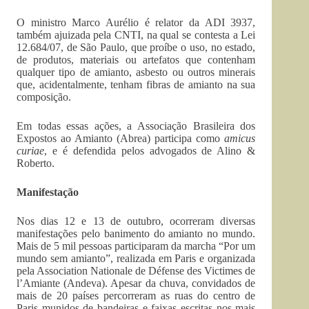
O ministro Marco Aurélio é relator da ADI 3937,
também ajuizada pela CNTI, na qual se contesta a Lei
12.684/07, de São Paulo, que proíbe o uso, no estado,
de produtos, materiais ou artefatos que contenham
qualquer tipo de amianto, asbesto ou outros minerais
que, acidentalmente, tenham fibras de amianto na sua
composição.
Em todas essas ações, a Associação Brasileira dos
Expostos ao Amianto (Abrea) participa como
amicus
curiae
, e é defendida pelos advogados de Alino &
Roberto.
Manifestação
Nos dias 12 e 13 de outubro, ocorreram diversas
manifestações pelo banimento do amianto no mundo.
Mais de 5 mil pessoas participaram da marcha “Por um
mundo sem amianto”, realizada em Paris e organizada
pela Association Nationale de Défense des Victimes de
l’Amiante (Andeva). Apesar da chuva, convidados de
mais de 20 países percorreram as ruas do centro de
Paris munidos de bandeiras e faixas escritas nos mais