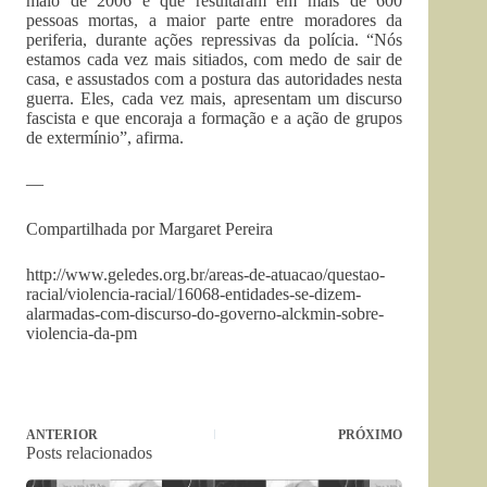
maio de 2006 e que resultaram em mais de 600
pessoas mortas, a maior parte entre moradores da
periferia, durante ações repressivas da polícia. “Nós
estamos cada vez mais sitiados, com medo de sair de
casa, e assustados com a postura das autoridades nesta
guerra. Eles, cada vez mais, apresentam um discurso
fascista e que encoraja a formação e a ação de grupos
de extermínio”, afirma.
—
Compartilhada por Margaret Pereira
http://www.geledes.org.br/areas-de-atuacao/questao-
racial/violencia-racial/16068-entidades-se-dizem-
alarmadas-com-discurso-do-governo-alckmin-sobre-
violencia-da-pm
ANTERIOR
PRÓXIMO
Posts relacionados