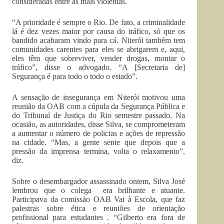
consideradas entre as mais violentas.
“A prioridade é sempre o Rio. De fato, a criminalidade
lá é dez vezes maior por causa do tráfico, só que os
bandido acabaram vindo para cá. Niterói também tem
comunidades carentes para eles se abrigarem e, aqui,
eles têm que sobreviver, vender drogas, montar o
tráfico”, disse o advogado. “A [Secretaria de]
Segurança é para todo o todo o estado”.
A sensação de insegurança em Niterói motivou uma
reunião da OAB com a cúpula da Segurança Pública e
do Tribunal de Justiça do Rio semestre passado. Na
ocasião, as autoridades, disse Silva, se comprometeram
a aumentar o número de policias e ações de repressão
na cidade. “Mas, a gente sente que depois que a
pressão da imprensa termina, volta o relaxamento”,
diz.
Sobre o desembargador assassinado ontem, Silva José
lembrou que o colega era brilhante e atuante.
Participava da comissão OAB Vai à Escola, que faz
palestras sobre ética e reuniões de orientação
profissional para estudantes . “Gilberto era fora de