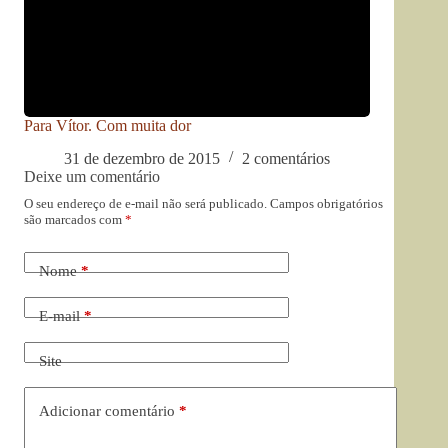
Para Vítor. Com muita dor
31 de dezembro de 2015
2 comentários
Deixe um comentário
O seu endereço de e-mail não será publicado.
Campos obrigatórios
são marcados com
*
Nome
*
E-mail
*
Site
Adicionar comentário
*