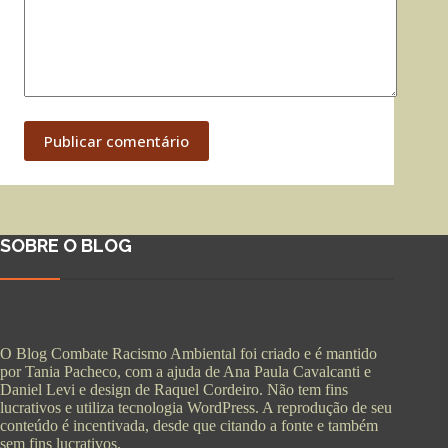
Publicar comentário
SOBRE O BLOG
O Blog Combate Racismo Ambiental foi criado e é mantido
por Tania Pacheco, com a ajuda de Ana Paula Cavalcanti e
Daniel Levi e design de Raquel Cordeiro. Não tem fins
lucrativos e utiliza tecnologia WordPress. A reprodução de seu
conteúdo é incentivada, desde que citando a fonte e também
sem fins lucrativos.