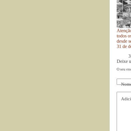
Atenção
todos o
desde se
31 de d
3
Deixe 
O seu en
Nom
Adici