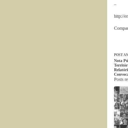
–
http://
Compar
POST
AN
Nota Pú
Territó
Relatór
Convoc
Posts r