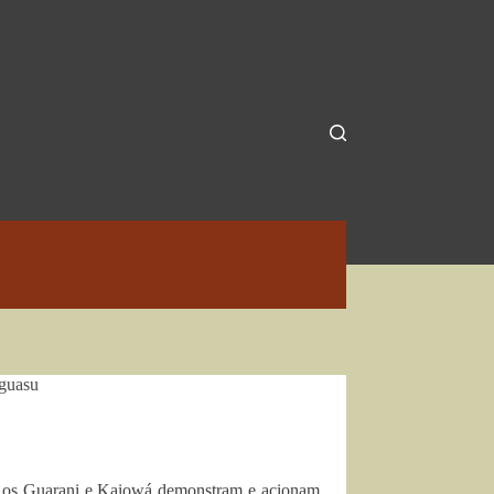
 guasu
das, os Guarani e Kaiowá demonstram e acionam