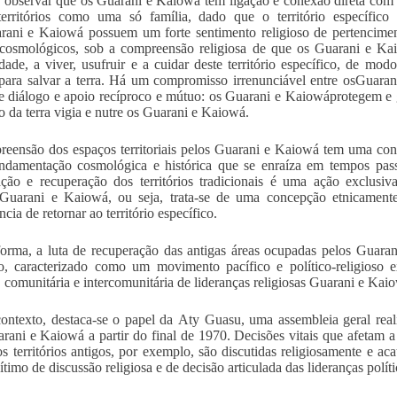
 observar que os Guarani e Kaiowá têm ligação e conexão direta com os 
territórios como uma só família, dado que o território específic
ani e Kaiowá possuem um forte sentimento religioso de pertenciment
 cosmológicos, sob a compreensão religiosa de que os Guarani e K
ade, a viver, usufruir e a cuidar deste território específico, de mo
para salvar a terra. Há um compromisso irrenunciável entre osGuarani
e diálogo e apoio recíproco e mútuo: os Guarani e Kaiowáprotegem e g
o da terra vigia e nutre os Guarani e Kaiowá.
eensão dos espaços territoriais pelos Guarani e Kaiowá tem uma co
damentação cosmológica e histórica que se enraíza em tempos passa
ção e recuperação dos territórios tradicionais é uma ação exclusiv
Guarani e Kaiowá, ou seja, trata-se de uma concepção etnicamente
cia de retornar ao território específico.
orma, a luta de recuperação das antigas áreas ocupadas pelos Guara
rio, caracterizado como um movimento pacífico e político-religioso e
a, comunitária e intercomunitária de lideranças religiosas Guarani e Kai
ontexto, destaca-se o papel da Aty Guasu, uma assembleia geral realiza
rani e Kaiowá a partir do final de 1970. Decisões vitais que afetam 
os territórios antigos, por exemplo, são discutidas religiosamente e 
gítimo de discussão religiosa e de decisão articulada das lideranças polí