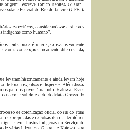
 de origem”, escreve Tonico Benites, Guarani-
versidade Federal do Rio de Janeiro (UFRJ).
órios específicos, considerando-se a si e aos
sses indígenas como humano”.
órios tradicionais é uma ação exclusivamente
se de uma concepção etnicamente diferenciada,
que levaram historicamente e ainda levam hoje
e onde foram expulsos e dispersos. Além disso,
ndicados para os povos Guarani e Kaiowá. Esses
tuados no cone sul do estado do Mato Grosso do
ocesso de colonização oficial do sul do atual
 expropriadas e expulsas de seus territórios
Indígenas e/ou Postos Indígenas do Serviço de
uta de várias lideranças Guarani e Kaiowá para