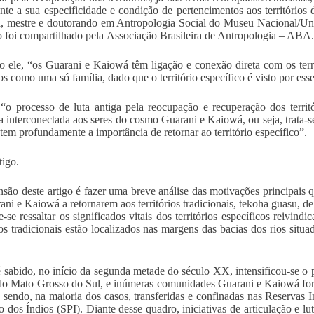
nte a sua especificidade e condição de pertencimentos aos territórios
 mestre e doutorando em Antropologia Social do Museu Nacional/Uni
o foi compartilhado pela Associação Brasileira de Antropologia – ABA.
 ele, “os Guarani e Kaiowá têm ligação e conexão direta com os territ
rios como uma só família, dado que o território específico é visto por e
“o processo de luta antiga pela reocupação e recuperação dos territ
a interconectada aos seres do cosmo Guarani e Kaiowá, ou seja, trata-
ntem profundamente a importância de retornar ao território específico”.
tigo.
nsão deste artigo é fazer uma breve análise das motivações principais 
ani e Kaiowá a retornarem aos territórios tradicionais, tekoha guasu, d
e-se ressaltar os significados vitais dos territórios específicos reivi
rios tradicionais estão localizados nas margens das bacias dos rios si
sabido, no início da segunda metade do século XX, intensificou-se o pr
do Mato Grosso do Sul, e inúmeras comunidades Guarani e Kaiowá foram
, sendo, na maioria dos casos, transferidas e confinadas nas Reservas 
o dos Índios (SPI). Diante desse quadro, iniciativas de articulação e l