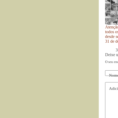
Atenção
todos o
desde se
31 de d
3
Deixe 
O seu en
Nom
Adici