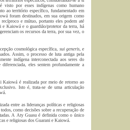
territórios específicos, considerando-se a si
o é visto por esses indígenas como humano
o ao território específico, fundamentado em
aiowá foram destinados, em sua origem como
do recíproco e mútuo, portanto eles podem até
 e Kaiowá e o guardião/protetor da terra, há
erenciam os recursos da terra, por sua vez, o
ncepção cosmológica específica,
sui generis
, e
dos. Assim, o processo de luta antiga pela
amente indígena interconectada aos seres do
 diferenciada, eles sentem profundamente a
ni Kaiowá é realizada por meio de retorno ao
xclusivo. Isto é, trata-se de uma articulação
owá.
da entre as lideranças políticas e religiosas
a todos, como decisões sobre a recuperação de
acatadas. A Aty Guasu é definida como o único
ticas e religiosas dos Guarani e Kaiowá.