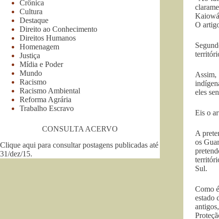
Crônica
clarame
Cultura
Kaiowá,
Destaque
O artig
Direito ao Conhecimento
Direitos Humanos
Segundo
Homenagem
territó
Justiça
Mídia e Poder
Mundo
Assim, 
Racismo
indígen
Racismo Ambiental
eles se
Reforma Agrária
Trabalho Escravo
Eis o ar
CONSULTA ACERVO
A prete
os Guar
Clique aqui para consultar postagens publicadas até
pretend
31/dez/15
.
territó
Sul.
Como é 
estado 
antigos
Proteçã