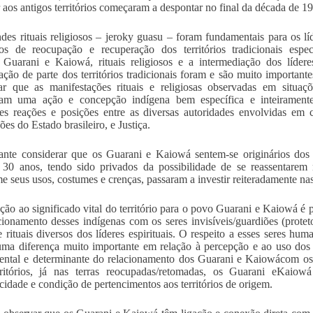
r aos antigos territórios começaram a despontar no final da década de 1
des rituais religiosos – jeroky guasu – foram fundamentais para os líd
os de reocupação e recuperação dos territórios tradicionais espe
 Guarani e Kaiowá, rituais religiosos e a intermediação dos líder
ação de parte dos territórios tradicionais foram e são muito important
tar que as manifestações rituais e religiosas observadas em situaçõ
sam uma ação e concepção indígena bem específica e inteirament
tes reações e posições entre as diversas autoridades envolvidas em c
ções do Estado brasileiro, e Justiça.
ante considerar que os Guarani e Kaiowá sentem-se originários dos es
 30 anos, tendo sido privados da possibilidade de se reassentarem no
e seus usos, costumes e crenças, passaram a investir reiteradamente nas
ção ao significado vital do território para o povo Guarani e Kaiowá é 
cionamento desses indígenas com os seres invisíveis/guardiões (proteto
e rituais diversos dos líderes espirituais. O respeito a esses seres hu
ma diferença muito importante em relação à percepção e ao uso dos r
ntal e determinante do relacionamento dos Guarani e Kaiowácom os te
rritórios, já nas terras reocupadas/retomadas, os Guarani eKai
icidade e condição de pertencimentos aos territórios de origem.