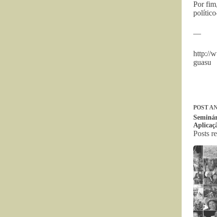
Por fim
polític
—
http://
guasu
POST
AN
Seminár
Aplicaç
Posts r