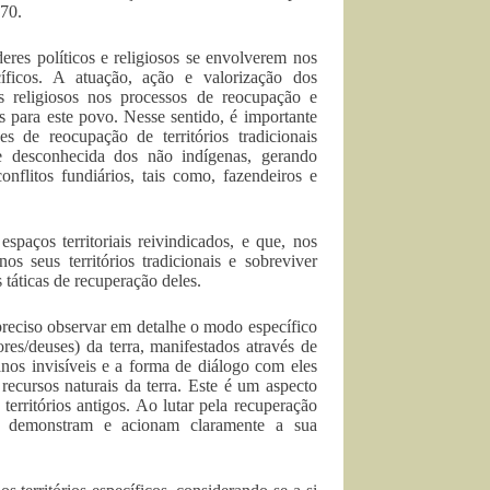
970.
eres políticos e religiosos se envolverem nos
cíficos. A atuação, ação e valorização dos
es religiosos nos processos de reocupação e
es para este povo. Nesse sentido, é importante
es de reocupação de territórios tradicionais
e desconhecida dos não indígenas, gerando
onflitos fundiários, tais como, fazendeiros e
paços territoriais reivindicados, e que, nos
s seus territórios tradicionais e sobreviver
 táticas de recuperação deles.
preciso observar em detalhe o modo específico
res/deuses) da terra, manifestados através de
manos invisíveis e a forma de diálogo com eles
ecursos naturais da terra. Este é um aspecto
rritórios antigos. Ao lutar pela recuperação
owá demonstram e acionam claramente a sua