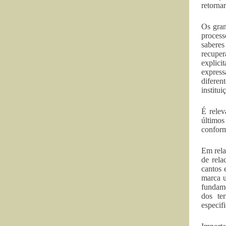
retorna
Os gran
process
saberes
recuper
explici
expres
diferen
institui
É relev
últimos
conform
Em rela
de rela
cantos 
marca u
fundame
dos te
especif