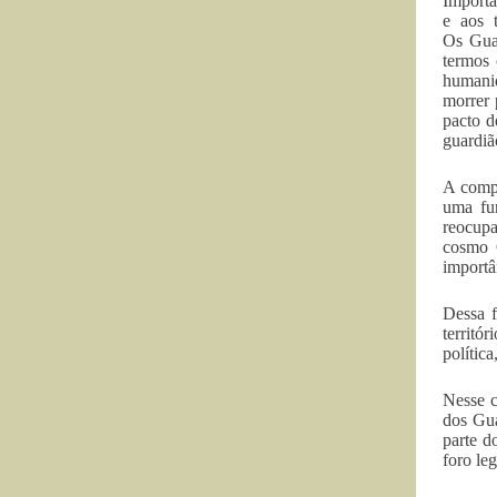
Importa
e aos 
Os Guar
termos
humanid
morrer 
pacto d
guardiã
A compr
uma fun
reocupa
cosmo 
importân
Dessa f
territó
polític
Nesse c
dos Gua
parte d
foro le