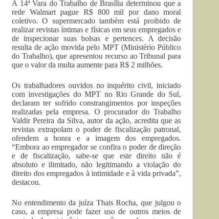
A 14ª Vara do Trabalho de Brasília determinou que a
rede Walmart pague R$ 800 mil por dano moral
coletivo. O supermercado também está proibido de
realizar revistas íntimas e físicas em seus empregados e
de inspecionar suas bolsas e pertences. A decisão
resulta de ação movida pelo MPT (Ministério Público
do Trabalho), que apresentou recurso ao Tribunal para
que o valor da multa aumente para R$ 2 milhões.
Os trabalhadores ouvidos no inquérito civil, iniciado
com investigações do MPT no Rio Grande do Sul,
declaram ter sofrido constrangimentos por inspeções
realizadas pela empresa. O procurador do Trabalho
Valdir Pereira da Silva, autor da ação, acredita que as
revistas extrapolam o poder de fiscalização patronal,
ofendem a honra e a imagem dos empregados.
“Embora ao empregador se confira o poder de direção
e de fiscalização, sabe-se que este direito não é
absoluto e ilimitado, não legitimando a violação do
direito dos empregados à intimidade e à vida privada”,
destacou.
No entendimento da juíza Thais Rocha, que julgou o
caso, a empresa pode fazer uso de outros meios de