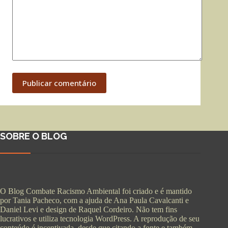
Publicar comentário
SOBRE O BLOG
O Blog Combate Racismo Ambiental foi criado e é mantido
por Tania Pacheco, com a ajuda de Ana Paula Cavalcanti e
Daniel Levi e design de Raquel Cordeiro. Não tem fins
lucrativos e utiliza tecnologia WordPress. A reprodução de seu
conteúdo é incentivada, desde que citando a fonte e também