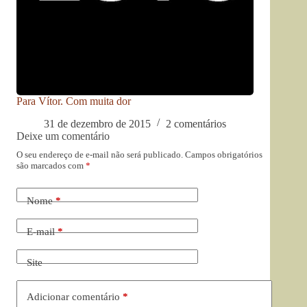
Para Vítor. Com muita dor
31 de dezembro de 2015
2 comentários
Deixe um comentário
O seu endereço de e-mail não será publicado.
Campos obrigatórios
são marcados com
*
Nome
*
E-mail
*
Site
Adicionar comentário
*