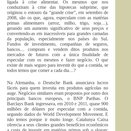
ligada à crise alimentar. Os mesmos que nos
conduziram à crise das hipotecas subprime, que
originou o estouro da “grande crise”, em setembro de
2008, são os que, agora, especulam com as matérias
primas alimentares (arroz, milho, trigo, soja…),
gerando um aumento significativo de seus preços e
convertendo-as em inacessíveis para grandes camadas
da população, especialmente nos países do Sul.
Fundos de investimento, companhias de seguros,
bancos… compram e vendem ditos produtos nos
mercados de futuros com a única finalidade de
especular com os mesmos e fazer negócio. O que
existe de mais seguro para investir do que a comida, se
todos temos que comer a cada dia…?
Na Alemanha, o Deutsche Bank anunciava lucros
fáceis para quem investia em produtos agrícolas no
auge. Negócios similares eram propostos por outro dos
principais bancos europeus, o BNP Paribas. O
Barclays Bank ingressava, em 2010 e 2011, quase 900
milhões de dólares por especular com a comida,
segundo dados do World Development Movement. E
não temos porque ir muito longe. Catalunya Caixa
oferecia a seus clientes grandes benefícios econômicos
a custa de investir em matérias primas sob o slogan: