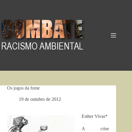
Pular
para
o
conteúdo
Os jogos da fome
19 de outubro de 2012
Esther Vivas*
A crise