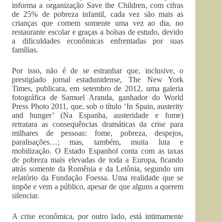
informa a organização Save the Children, com cifras
de 25% de pobreza infantil, cada vez são mais as
crianças que comem somente uma vez ao dia, no
restaurante escolar e graças a bolsas de estudo, devido
a dificuldades econômicas enfrentadas por suas
famílias.
Por isso, não é de se estranhar que, inclusive, o
prestigiado jornal estadunidense, The New York
Times, publicara, em setembro de 2012, uma galeria
fotográfica de Samuel Aranda, ganhador do World
Press Photo 2011, que, sob o título ‘In Spain, austerity
and hunger’ (Na Espanha, austeridade e fome)
retratara as consequências dramáticas da crise para
milhares de pessoas: fome, pobreza, despejos,
paralisações…; mas, também, muita luta e
mobilização. O Estado Espanhol conta com as taxas
de pobreza mais elevadas de toda a Europa, ficando
atrás somente da Romênia e da Letônia, segundo um
relatório da Fundação Foessa. Uma realidade que se
impõe e vem a público, apesar de que alguns a querem
silenciar.
A crise econômica, por outro lado, está intimamente