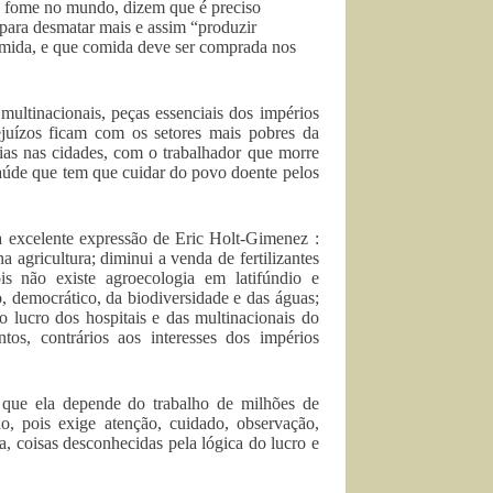
a fome no mundo, dizem que é preciso
l para desmatar mais e assim “produzir
comida, e que comida deve ser comprada nos
ultinacionais, peças essenciais dos impérios
rejuízos ficam com os setores mais pobres da
as nas cidades, com o trabalhador que morre
aúde que tem que cuidar do povo doente pelos
a excelente expressão de Eric Holt-Gimenez :
a agricultura; diminui a venda de fertilizantes
ois não existe agroecologia em latifúndio e
o, democrático, da biodiversidade e das águas;
 lucro dos hospitais e das multinacionais do
tos, contrários aos interesses dos impérios
 que ela depende do trabalho de milhões de
, pois exige atenção, cuidado, observação,
, coisas desconhecidas pela lógica do lucro e