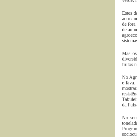
verde, 
Estes d
ao mane
de fora
de aume
agroeco
sistema
Mas os
diversi
frutos n
No Agre
e fava.
mostrar
resistê
Tabulei
da Paix
No sem
tonelad
Progra
sociocul