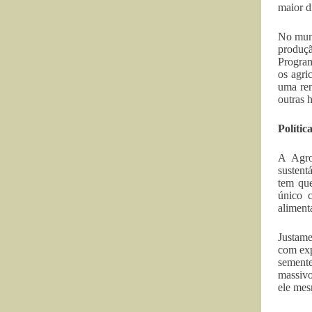
maior d
No muni
produç
Program
os agri
uma ren
outras 
Polític
A Agro
sustent
tem que
único c
aliment
Justame
com exp
sement
massivo
ele mes