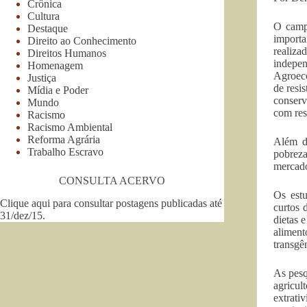
Crônica
Cultura
O campo
Destaque
importa
Direito ao Conhecimento
realiz
Direitos Humanos
indepen
Homenagem
Agroeco
Justiça
de resi
Mídia e Poder
conserv
Mundo
com res
Racismo
Racismo Ambiental
Reforma Agrária
Além di
Trabalho Escravo
pobreza
mercado
CONSULTA ACERVO
Os est
Clique aqui para consultar postagens publicadas até
curtos 
31/dez/15
.
dietas 
aliment
transgê
As pesq
agricul
extrati