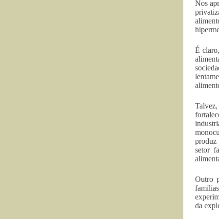
Nos apr
privati
aliment
hiperme
É claro
aliment
socieda
lentame
aliment
Talvez,
fortale
industr
monocul
produz 
setor f
aliment
Outro p
família
experim
da expl