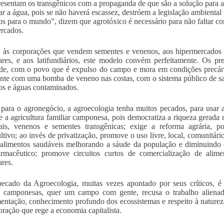
esentam os transgênicos com a propaganda de que são a solução para 
zar a água, pois se não haverá escassez, destróem a legislação ambienta
os para o mundo”, dizem que agrotóxico é necessário para não faltar 
rcados.
, às corporações que vendem sementes e venenos, aos hipermercados m
ares, e aos latifundiários, este modelo convém perfeitamente. Os p
de, com o povo que é expulso do campo e mora em condições precári
nte com uma bomba de veneno nas costas, com o sistema público de s
os e águas contaminados.
 para o agronegócio, a agroecologia tenha muitos pecados, para usar 
ce a agricultura familiar camponesa, pois democratiza a riqueza gerada n
iais, venenos e sementes transgênicas; exige a reforma agrária, p
tivo; ao invés de privatização, promove o uso livre, local, comunitári
alimentos saudáveis melhorando a sáude da população e diminuindo o
armacêutico; promove circuitos curtos de comercialização de alimen
ares.
ecado da Agroecologia, muitas vezes apontado por seus críticos, é
s camponesas, quer um campo com gente, recusa o trabalho alienado
entação, conhecimento profundo dos ecossistemas e respeito à natureza
oração que rege a economia capitalista.