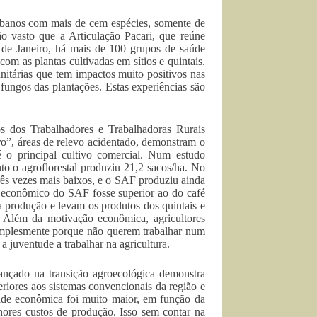
urbanos com mais de cem espécies, somente de
ão vasto que a Articulação Pacari, que reúne
de Janeiro, há mais de 100 grupos de saúde
om as plantas cultivadas em sítios e quintais.
itárias que tem impactos muito positivos nas
fungos das plantações. Estas experiências são
s dos Trabalhadores e Trabalhadoras Rurais
o”, áreas de relevo acidentado, demonstram o
é o principal cultivo comercial. Num estudo
to o agroflorestal produziu 21,2 sacos/ha. No
três vezes mais baixos, e o SAF produziu ainda
o econômico do SAF fosse superior ao do café
a produção e levam os produtos dos quintais e
. Além da motivação econômica, agricultores
implesmente porque não querem trabalhar num
juventude a trabalhar na agricultura.
ançado na transição agroecológica demonstra
riores aos sistemas convencionais da região e
dade econômica foi muito maior, em função da
ores custos de produção. Isso sem contar na