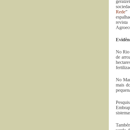
geraize
socieda
Rede
” 
espalha
revista
Agroeco
Evidênc
No Rio 
de arro
hectare
fertili
No Mara
mais do
pequena
Pesquis
Embrapa
sistema
Também 