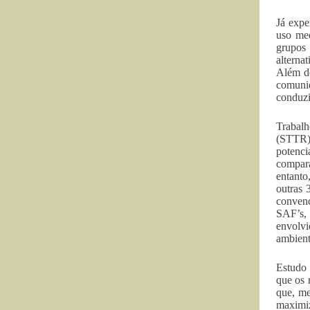
Já expe
uso med
grupos
alterna
Além de
comunid
conduzi
Trabalh
(STTR) 
potenci
compara
entanto
outras 
convenc
SAF’s, 
envolvi
ambient
Estudo 
que os 
que, me
maximiz