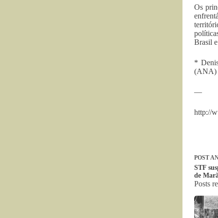
Os prin
enfrent
territó
polític
Brasil 
* Denis
(ANA) T
—
http://
POST
AN
STF sus
de Marã
Posts r