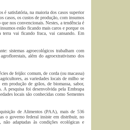
é satisfatória, na maioria dos casos superior
os casos, os custos de produção, com insumos
 que nos convencionais. Nestes, a tendência é
insumos estão ficando mais caros e porque os
a terra vai ficando fraca, vai cansando. Em
te: sistemas agroecológicos trabalham com
 agroflorestais, além do agroextrativismo dos
écies de feijão: comum, de corda (ou macassa)
 agricultores, as variedades locais de milho se
, em produção de grãos, de biomassa, sabor,
es. A pesquisa foi desenvolvida pela Embrapa
riedades locais são conhecidas como Sementes
Aquisição de Alimentos (PAA), mais de 536
s o governo federal insiste em distribuir, no
, não adaptadas às condições ecológicas e