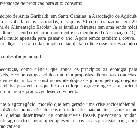
iversidade de produção para auto-consumo.
cípio de Anita Garibaldi, em Santa Catarina, a Associação de Agricult
ão das 42 famílias associadas, das quais 20 comercializaram, em 
a de Alimentação Escolar. Já as famílias feirantes tem uma renda mé
cultores, a renda melhorou muito entre os membros da Associação: “Q
da muito apertada para passar o ano. Agora temos também a couve, o
hortaliças… essa renda complementar ajuda muito e esse processo todo e
a: o desafio principal
ecologia, como ciência que aplica os princípios da ecologia pa
áveis, e como campo político que tem propostas alternativas concretas 
 enfrentar mitos e construções ideológicas erguidos pelo agronegóci
aminho possível, desqualifica o enfoque agroecológico e a agricul
ar o mundo e promover desenvolvimento.
nte o agronegócio, modelo que tem gerado uma crise socioambiental
ulsão das populações de seus territórios, desmatamentos, assoreamento 
es, queima desenfreada de combustíveis fósseis provocando mudanç
 de agrotóxicos, agora quer apresentar suas novas propostas para, co
mo causou .