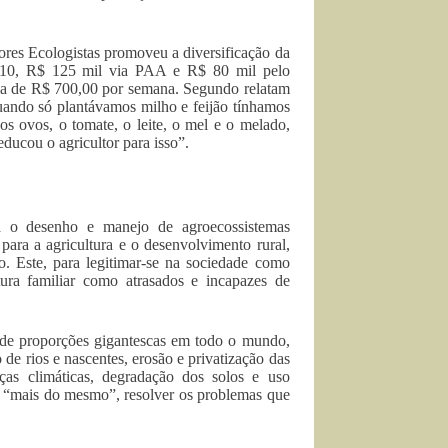
ores Ecologistas promoveu a diversificação da
2010, R$ 125 mil via PAA e R$ 80 mil pelo
dia de R$ 700,00 por semana. Segundo relatam
uando só plantávamos milho e feijão tínhamos
s ovos, o tomate, o leite, o mel e o melado,
ducou o agricultor para isso”.
ra o desenho e manejo de agroecossistemas
para a agricultura e o desenvolvimento rural,
o. Este, para legitimar-se na sociedade como
tura familiar como atrasados e incapazes de
 de proporções gigantescas em todo o mundo,
de rios e nascentes, erosão e privatização das
as climáticas, degradação dos solos e uso
m “mais do mesmo”, resolver os problemas que