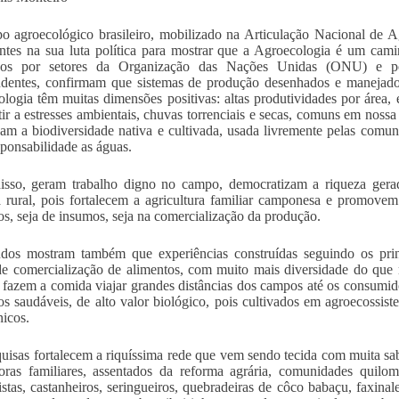
 agroecológico brasileiro, mobilizado na Articulação Nacional de 
ntes na sua luta política para mostrar que a Agroecologia é um cami
ados por setores da Organização das Nações Unidas (ONU) e por
dentes, confirmam que sistemas de produção desenhados e manejados
logia têm muitas dimensões positivas: altas produtividades por área, es
stir a estresses ambientais, chuvas torrenciais e secas, comuns em noss
am a biodiversidade nativa e cultivada, usada livremente pelas comu
ponsabilidade as águas.
sso, geram trabalho digno no campo, democratizam a riqueza gerad
 rural, pois fortalecem a agricultura familiar camponesa e promovem
s, seja de insumos, seja na comercialização da produção.
udos mostram também que experiências construídas seguindo os pri
de comercialização de alimentos, com muito mais diversidade do que
e fazem a comida viajar grandes distâncias dos campos até os consumi
os saudáveis, de alto valor biológico, pois cultivados em agroecossist
nicos.
uisas fortalecem a riquíssima rede que vem sendo tecida com muita sabe
toras familiares, assentados da reforma agrária, comunidades quilom
vistas, castanheiros, seringueiros, quebradeiras de côco babaçu, faxina