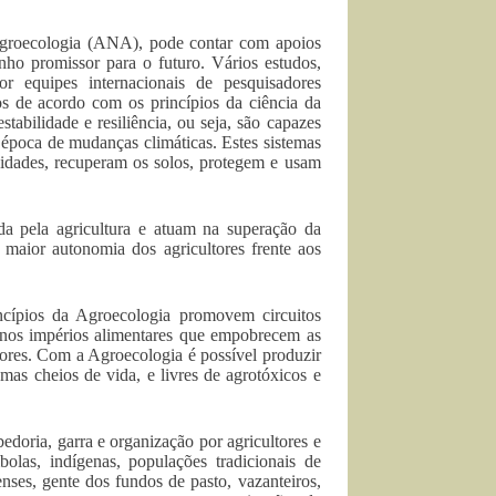
Agroecologia (ANA), pode contar com apoios
nho promissor para o futuro. Vários estudos,
 equipes internacionais de pesquisadores
 de acordo com os princípios da ciência da
tabilidade e resiliência, ou seja, são capazes
a época de mudanças climáticas. Estes sistemas
nidades, recuperam os solos, protegem e usam
a pela agricultura e atuam na superação da
 maior autonomia dos agricultores frente aos
ncípios da Agroecologia promovem circuitos
 nos impérios alimentares que empobrecem as
dores. Com a Agroecologia é possível produzir
emas cheios de vida, e livres de agrotóxicos e
doria, garra e organização por agricultores e
bolas, indígenas, populações tradicionais de
lenses, gente dos fundos de pasto, vazanteiros,