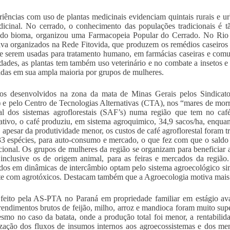
riências com uso de plantas medicinais evidenciam quintais rurais e 
icinal. No cerrado, o conhecimento das populações tradicionais é t
 do bioma, organizou uma Farmacopeia Popular do Cerrado. No Rio 
tiva organizados na Rede Fitovida, que produzem os remédios caseiros c
 serem usadas para tratamento humano, em farmácias caseiras e comun
ades, as plantas tem também uso veterinário e no combate a insetos e 
das em sua ampla maioria por grupos de mulheres.
os desenvolvidos na zona da mata de Minas Gerais pelos Sindicato
e pelo Centro de Tecnologias Alternativas (CTA), nos “mares de morr
al dos sistemas agroflorestais (SAF’s) numa região que tem no caf
tivo, o café produziu, em sistema agroquimico, 34,9 sacos/ha, enquan
, apesar da produtividade menor, os custos de café agroflorestal foram 
33 espécies, para auto-consumo e mercado, o que fez com que o sald
ional. Os grupos de mulheres da região se organizam para beneficiar 
inclusive os de origem animal, para as feiras e mercados da região
dos em dinâmicas de intercâmbio optam pelo sistema agroecológico s
e com agrotóxicos. Destacam também que a Agroecologia motiva mais a 
feito pela AS-PTA no Paraná em propriedade familiar em estágio av
rendimentos brutos de feijão, milho, arroz e mandioca foram muito supe
smo no caso da batata, onde a produção total foi menor, a rentabili
ação dos fluxos de insumos internos aos agroecossistemas e dos men