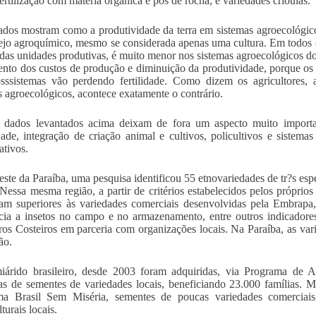
fertilização com matéria orgânica e pós de rocha, e variedades crioulas.
ados mostram como a produtividade da terra em sistemas agroecológicos 
jo agroquímico, mesmo se considerada apenas uma cultura. Em todos 
 das unidades produtivas, é muito menor nos sistemas agroecológicos do
nto dos custos de produção e diminuição da produtividade, porque os 
sssistemas vão perdendo fertilidade. Como dizem os agricultores, 
s agroecológicos, acontece exatamente o contrário.
 dados levantados acima deixam de fora um aspecto muito importan
dade, integração de criação animal e cultivos, policultivos e sistemas
ativos.
ste da Paraíba, uma pesquisa identificou 55 etnovariedades de tr?s esp
 Nessa mesma região, a partir de critérios estabelecidos pelos próprios
am superiores às variedades comerciais desenvolvidas pela Embrapa
ncia a insetos no campo e no armazenamento, entre outros indicador
ros Costeiros em parceria com organizações locais. Na Paraíba, as va
ão.
iárido brasileiro, desde 2003 foram adquiridas, via Programa de 
as de sementes de variedades locais, beneficiando 23.000 famílias. Ma
ma Brasil Sem Miséria, sementes de poucas variedades comerciais
turais locais.