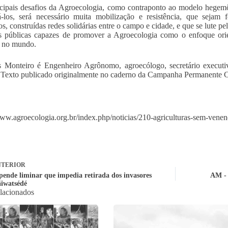
cipais desafios da Agroecologia, como contraponto ao modelo hegemôni
á-los, será necessário muita mobilização e resistência, que sejam f
rios, construídas redes solidárias entre o campo e cidade, e que se lute 
as públicas capazes de promover a Agroecologia como o enfoque orie
e no mundo.
 Monteiro é Engenheiro Agrônomo, agroecólogo, secretário executi
exto publicado originalmente no caderno da Campanha Permanente Co
www.agroecologia.org.br/index.php/noticias/210-agriculturas-sem-vene
TERIOR
pende liminar que impedia retirada dos invasores
AM - 
iwatsédé
elacionados