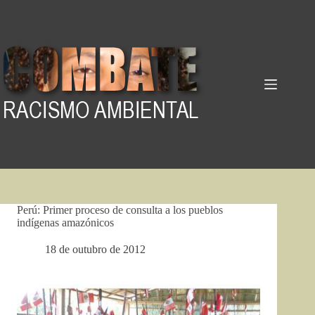
Pular
para
o
conteúdo
Perú: Primer proceso de consulta a los pueblos
indígenas amazónicos
18 de outubro de 2012