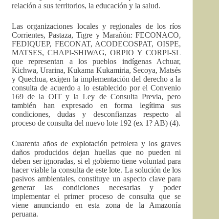
relación a sus territorios, la educación y la salud.
Las organizaciones locales y regionales de los ríos
Corrientes, Pastaza, Tigre y Marañón: FECONACO,
FEDIQUEP, FECONAT, ACODECOSPAT, OISPE,
MATSES, CHAPI-SHIWAG, ORPIO Y CORPI-SL
que representan a los pueblos indígenas Achuar,
Kichwa, Urarina, Kukama Kukamiria, Secoya, Matsés
y Quechua, exigen la implementación del derecho a la
consulta de acuerdo a lo establecido por el Convenio
169 de la OIT y la Ley de Consulta Previa, pero
también han expresado en forma legítima sus
condiciones, dudas y desconfianzas respecto al
proceso de consulta del nuevo lote 192 (ex 1? AB) (4).
Cuarenta años de explotación petrolera y los graves
daños producidos dejan huellas que no pueden ni
deben ser ignoradas, si el gobierno tiene voluntad para
hacer viable la consulta de este lote. La solución de los
pasivos ambientales, constituye un aspecto clave para
generar las condiciones necesarias y poder
implementar el primer proceso de consulta que se
viene anunciando en esta zona de la Amazonía
peruana.