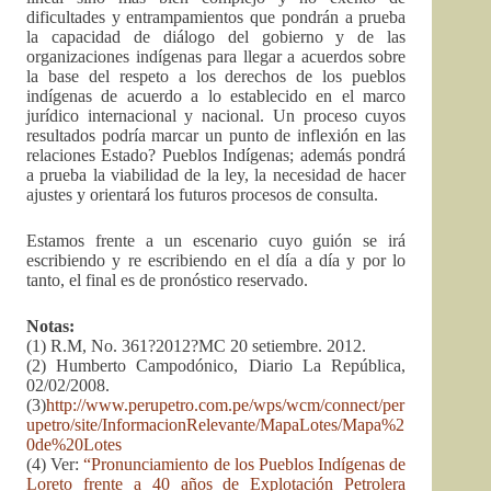
dificultades y entrampamientos que pondrán a prueba
la capacidad de diálogo del gobierno y de las
organizaciones indígenas para llegar a acuerdos sobre
la base del respeto a los derechos de los pueblos
indígenas de acuerdo a lo establecido en el marco
jurídico internacional y nacional. Un proceso cuyos
resultados podría marcar un punto de inflexión en las
relaciones Estado? Pueblos Indígenas; además pondrá
a prueba la viabilidad de la ley, la necesidad de hacer
ajustes y orientará los futuros procesos de consulta.
Estamos frente a un escenario cuyo guión se irá
escribiendo y re escribiendo en el día a día y por lo
tanto, el final es de pronóstico reservado.
Notas:
(1) R.M, No. 361?2012?MC 20 setiembre. 2012.
(2) Humberto Campodónico, Diario La República,
02/02/2008.
(3)
http://www.perupetro.com.pe/wps/wcm/connect/per
upetro/site/InformacionRelevante/MapaLotes/Mapa%2
0de%20Lotes
(4) Ver:
“Pronunciamiento de los Pueblos Indígenas de
Loreto frente a 40 años de Explotación Petrolera