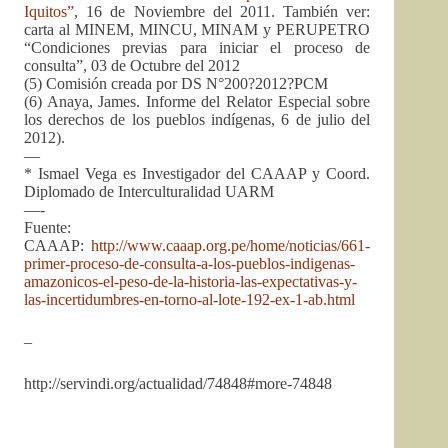
Iquitos”
, 16 de Noviembre del 2011. También ver:
carta al MINEM, MINCU, MINAM y PERUPETRO
“Condiciones previas para iniciar el proceso de
consulta”, 03 de Octubre del 2012
(5) Comisión creada por DS N°200?2012?PCM
(6) Anaya, James. Informe del Relator Especial sobre
los derechos de los pueblos indígenas, 6 de julio del
2012).
—
* Ismael Vega es Investigador del CAAAP y Coord.
Diplomado de Interculturalidad UARM
—-
Fuente:
CAAAP:
http://www.caaap.org.pe/home/noticias/661-
primer-proceso-de-consulta-a-los-pueblos-indigenas-
amazonicos-el-peso-de-la-historia-las-expectativas-y-
las-incertidumbres-en-torno-al-lote-192-ex-1-ab.html
–
http://servindi.org/actualidad/74848#more-74848