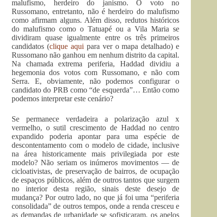
malufismo, herdeiro do janismo. O voto no
Russomano, entretanto, não é herdeiro do malufismo
como afirmam alguns. Além disso, redutos históricos
do malufismo como o Tatuapé ou a Vila Maria se
dividiram quase igualmente entre os três primeiros
candidatos (
clique aqui
para ver o mapa detalhado) e
Russomano não ganhou em nenhum distrito da capital.
Na chamada extrema periferia, Haddad dividiu a
hegemonia dos votos com Russomano, e não com
Serra. E, obviamente, não podemos configurar o
candidato do PRB como “de esquerda”… Então como
podemos interpretar este cenário?
Se permanece verdadeira a polarização azul x
vermelho, o sutil crescimento de Haddad no centro
expandido poderia apontar para uma espécie de
descontentamento com o modelo de cidade, inclusive
na área historicamente mais privilegiada por este
modelo? Não seriam os inúmeros movimentos — de
cicloativistas, de preservação de bairros, de ocupação
de espaços públicos, além de outros tantos que surgem
no interior desta região, sinais deste desejo de
mudança? Por outro lado, no que já foi uma “periferia
consolidada” de outros tempos, onde a renda cresceu e
as demandas de urbanidade se sofisticaram, os apelos