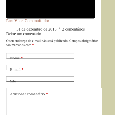
Para Vítor. Com muita dor
31 de dezembro de 2015
2 comentários
Deixe um comentário
O seu endereço de e-mail não será publicado.
Campos obrigatórios
são marcados com
*
Nome
*
E-mail
*
Site
Adicionar comentário
*