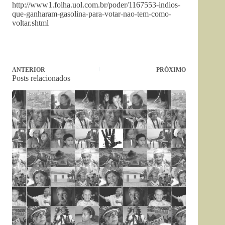
http://www1.folha.uol.com.br/
poder/1167553-indios-
que-
ganharam-gasolina-para-votar-
nao-tem-como-
voltar.shtml
ANTERIOR
PRÓXIMO
Posts relacionados