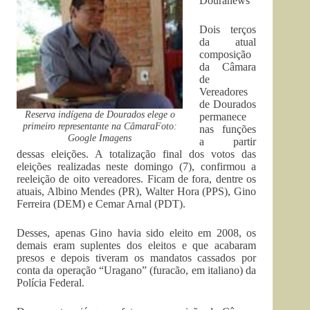
Douranews
Dois terços
da atual
composição
da Câmara
de
Vereadores
de Dourados
Reserva indígena de Dourados elege o
permanece
primeiro representante na CâmaraFoto:
nas funções
Google Imagens
a partir
dessas eleições. A totalização final dos votos das
eleições realizadas neste domingo (7), confirmou a
reeleição de oito vereadores. Ficam de fora, dentre os
atuais, Albino Mendes (PR), Walter Hora (PPS), Gino
Ferreira (DEM) e Cemar Arnal (PDT).
Desses, apenas Gino havia sido eleito em 2008, os
demais eram suplentes dos eleitos e que acabaram
presos e depois tiveram os mandatos cassados por
conta da operação “Uragano” (furacão, em italiano) da
Polícia Federal.