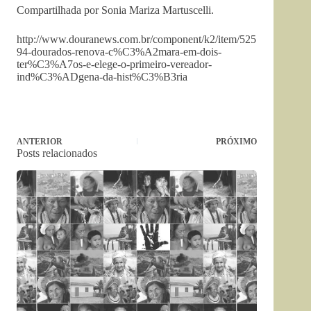
Compartilhada por Sonia Mariza Martuscell
i.
http://www.douranews.com.br/component/k2/item/525
94-dourados-renova-c%C3%A2mara-em-dois-
ter%C3%A7os-e-elege-o-primeiro-vereador-
ind%C3%ADgena-da-hist%C3%B3ria
ANTERIOR
PRÓXIMO
Posts relacionados