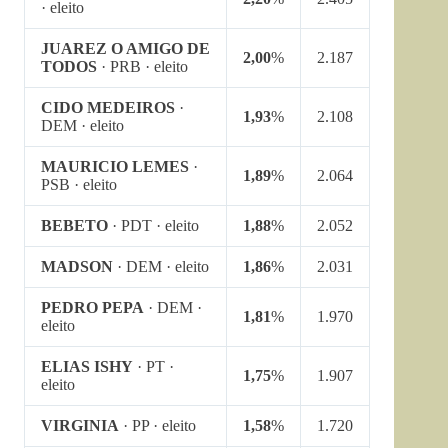
· eleito
JUAREZ O AMIGO DE
2,00
%
2.187
TODOS
· PRB · eleito
CIDO MEDEIROS
·
1,93
%
2.108
DEM · eleito
MAURICIO LEMES
·
1,89
%
2.064
PSB · eleito
BEBETO
· PDT · eleito
1,88
%
2.052
MADSON
· DEM · eleito
1,86
%
2.031
PEDRO PEPA
· DEM ·
1,81
%
1.970
eleito
ELIAS ISHY
· PT ·
1,75
%
1.907
eleito
VIRGINIA
· PP · eleito
1,58
%
1.720