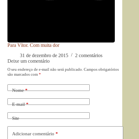
Para Vítor. Com muita dor
31 de dezembro de 2015
2 comentários
Deixe um comentário
O seu endereço de e-mail não será publicado.
Campos obrigatórios
são marcados com
*
Nome
*
E-mail
*
Site
Adicionar comentário
*