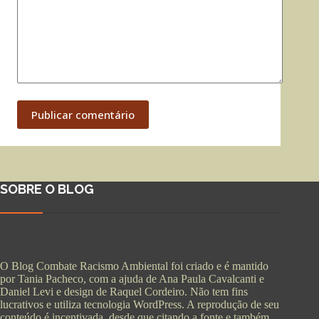
Publicar comentário
SOBRE O BLOG
O Blog Combate Racismo Ambiental foi criado e é mantido
por Tania Pacheco, com a ajuda de Ana Paula Cavalcanti e
Daniel Levi e design de Raquel Cordeiro. Não tem fins
lucrativos e utiliza tecnologia WordPress. A reprodução de seu
conteúdo é incentivada, desde que citando a fonte e também