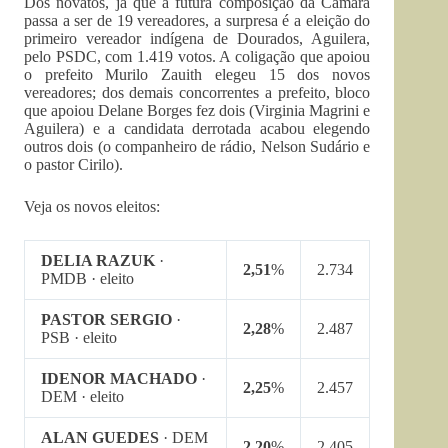
Dos novatos, já que a futura composição da Câmara
passa a ser de 19 vereadores, a surpresa é a eleição do
primeiro vereador indígena de Dourados, Aguilera,
pelo PSDC, com 1.419 votos. A coligação que apoiou
o prefeito Murilo Zauith elegeu 15 dos novos
vereadores; dos demais concorrentes a prefeito, bloco
que apoiou Delane Borges fez dois (Virginia Magrini e
Aguilera) e a candidata derrotada acabou elegendo
outros dois (o companheiro de rádio, Nelson Sudário e
o pastor Cirilo).
Veja os novos eleitos:
DELIA RAZUK
·
2,51
%
2.734
PMDB · eleito
PASTOR SERGIO
·
2,28
%
2.487
PSB · eleito
IDENOR MACHADO
·
2,25
%
2.457
DEM · eleito
ALAN GUEDES
· DEM
2,20
%
2.405