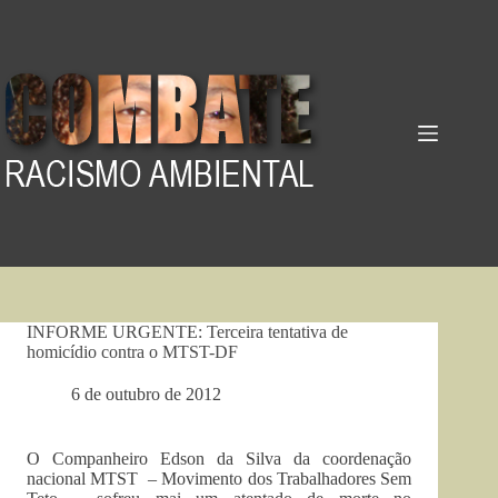
Pular
para
o
conteúdo
INFORME URGENTE: Terceira tentativa de
homicídio contra o MTST-DF
6 de outubro de 2012
O Companheiro Edson da Silva da coordenação
nacional MTST – Movimento dos Trabalhadores Sem