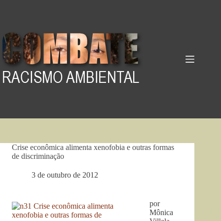
Pular
para
o
conteúdo
Crise econômica alimenta xenofobia e outras formas
de discriminação
3 de outubro de 2012
por
Mônica