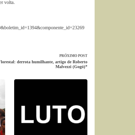
r volta.
0999&boletim_id=1394&componente_id=23269
PRÓXIMO
POST
lorestal: derrota humilhante, artigo de Roberto
Malvezzi (Gogó)*