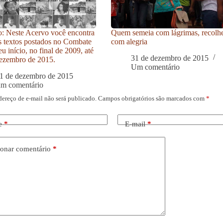
: Neste Acervo você encontra
Quem semeia com lágrimas, recolh
s textos postados no Combate
com alegria
u início, no final de 2009, até
31 de dezembro de 2015
ezembro de 2015.
Um comentário
1 de dezembro de 2015
um comentário
dereço de e-mail não será publicado.
Campos obrigatórios são marcados com
*
e
*
E-mail
*
onar comentário
*