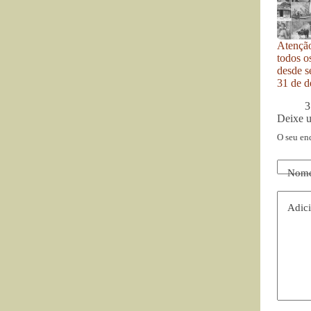
Atenção
todos o
desde se
31 de d
3
Deixe 
O seu en
Nom
Adici