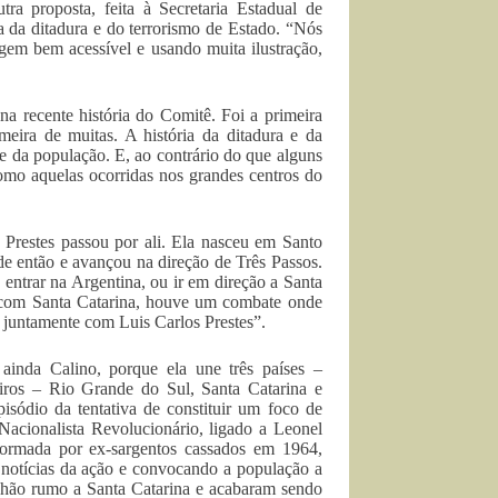
ra proposta, feita à Secretaria Estadual de
a da ditadura e do terrorismo de Estado. “Nós
gem bem acessível e usando muita ilustração,
a recente história do Comitê. Foi a primeira
meira de muitas. A história da ditadura e da
te da população. E, ao contrário do que alguns
 como aquelas ocorridas nos grandes centros do
 Prestes passou por ali. Ela nasceu em Santo
de então e avançou na direção de Três Passos.
 entrar na Argentina, ou ir em direção a Santa
 com Santa Catarina, houve um combate onde
 juntamente com Luis Carlos Prestes”.
 ainda Calino, porque ela une três países –
eiros – Rio Grande do Sul, Santa Catarina e
sódio da tentativa de constituir um foco de
acionalista Revolucionário, ligado a Leonel
ormada por ex-sargentos cassados em 1964,
s notícias da ação e convocando a população a
inhão rumo a Santa Catarina e acabaram sendo