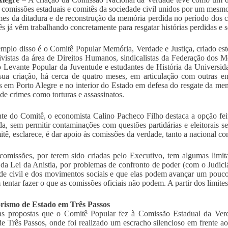
e comissões estaduais e comitês da sociedade civil unidos por um mesmo 
mes da ditadura e de reconstrução da memória perdida no período do
ês já vêm trabalhando concretamente para resgatar histórias perdidas e s
plo disso é o Comitê Popular Memória, Verdade e Justiça, criado este
tivistas da área de Direitos Humanos, sindicalistas da Federação dos
Levante Popular da Juventude e estudantes de História da Universi
ua criação, há cerca de quatro meses, em articulação com outras e
s em Porto Alegre e no interior do Estado em defesa do resgate da me
 de crimes como torturas e assassinatos.
nte do Comitê, o economista Calino Pacheco Filho destaca a opção f
da, sem permitir contaminações com questões partidárias e eleitorais s
tê, esclarece, é dar apoio às comissões da verdade, tanto a nacional co
comissões, por terem sido criadas pelo Executivo, tem algumas limi
 da Lei da Anistia, por problemas de confronto de poder (com o Judic
de civil e dos movimentos sociais e que elas podem avançar um pouco
tentar fazer o que as comissões oficiais não podem. A partir dos limite
orismo de Estado em Três Passos
s propostas que o Comitê Popular fez à Comissão Estadual da Verd
de Três Passos, onde foi realizado um escracho silencioso em frente 