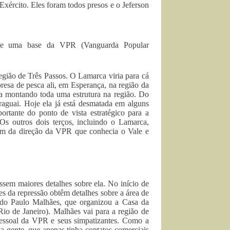
xército. Eles foram todos presos e o Jeferson
 de uma base da VPR (Vanguarda Popular
egião de Três Passos. O Lamarca viria para cá
esa de pesca ali, em Esperança, na região da
va montando toda uma estrutura na região. Do
raguai. Hoje ela já está desmatada em alguns
rtante do ponto de vista estratégico para a
 Os outros dois terços, incluindo o Lamarca,
ém da direção da VPR que conhecia o Vale e
ssem maiores detalhes sobre ela. No início de
s da repressão obtêm detalhes sobre a área de
mado Paulo Malhães, que organizou a Casa da
Rio de Janeiro). Malhães vai para a região de
pessoal da VPR e seus simpatizantes. Como a
a gente, que apenas tinha contatos comerciais