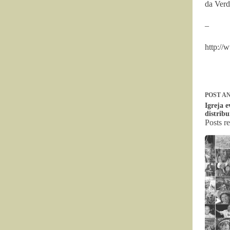
da Verd
–
http:/
POST
AN
Igreja 
distribu
Posts r