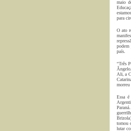
maio de
Educaçã
estamos
para ci
O ato r
manifes
repress
podem p
país.
“Três P
Ângelo,
Ali, a 
Catarin
morreu 
Essa é 
Argenti
Paraná.
guerril
Brizol
tomou o
lutar c