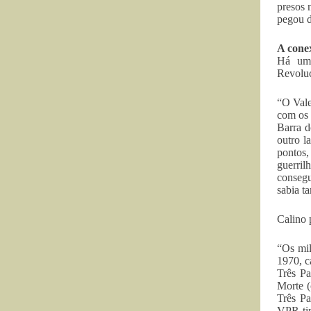
presos 
pegou d
A cone
Há um 
Revoluc
“O Vale
com os 
Barra d
outro l
pontos,
guerril
consegu
sabia t
Calino 
“Os mil
1970, c
Três Pa
Morte (
Três Pa
VPR tin