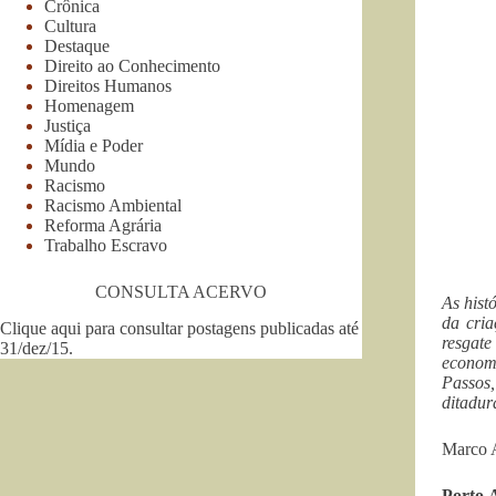
Crônica
Cultura
Destaque
Direito ao Conhecimento
Direitos Humanos
Homenagem
Justiça
Mídia e Poder
Mundo
Racismo
Racismo Ambiental
Reforma Agrária
Trabalho Escravo
CONSULTA ACERVO
As hist
da cri
Clique aqui para consultar postagens publicadas até
resgate
31/dez/15
.
economi
Passos,
ditadur
Marco 
Porto 