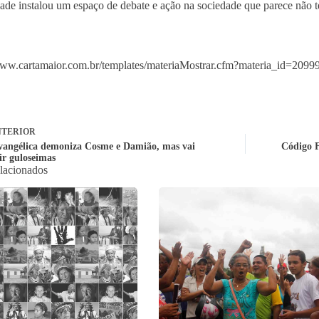
ade instalou um espaço de debate e ação na sociedade que parece não te
/www.cartamaior.com.br/templates/materiaMostrar.cfm?materia_id=2
TERIOR
evangélica demoniza Cosme e Damião, mas vai
Código F
ir guloseimas
elacionados