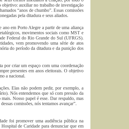
objetivo: auxiliar no trabalho de investigação
s chamados “anos de chumbo”. Essas comissões
onegadas pela ditadura e seus aliados.
 ano em Porto Alegre a partir de uma aliança
 Metalúrgicos, movimentos sociais como MST e
dade Federal do Rio Grande do Sul (UFRGS).
ntidades, vem promovendo uma série de atos
mória do período da ditadura e da punição dos
eita por criar um espaço com uma coordenação
empre presentes em anos eleitorais. O objetivo
mo a nacional.
tações. Elas não podem pedir, por exemplo, a
iário). Nós entendemos que só com pressão da
 mais. Nosso papel é esse. Dar respaldo, mas
s dessas comissões, nós tentamos avançar”.
ade foi promover uma audiência pública na
ao Hospital de Caridade para denunciar que em