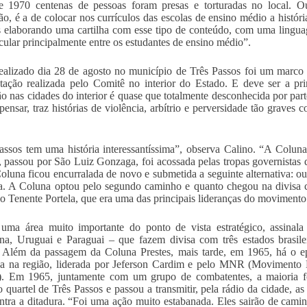
 1970 centenas de pessoas foram presas e torturadas no local. Out
o, é a de colocar nos currículos das escolas de ensino médio a históri
 elaborando uma cartilha com esse tipo de conteúdo, com uma lingua
rcular principalmente entre os estudantes de ensino médio”.
ealizado dia 28 de agosto no município de Três Passos foi um marco n
tação realizada pelo Comitê no interior do Estado. E deve ser a pri
ão nas cidades do interior é quase que totalmente desconhecida por par
ensar, traz histórias de violência, arbítrio e perversidade tão graves
assos tem uma história interessantíssima”, observa Calino. “A Coluna
 passou por São Luiz Gonzaga, foi acossada pelas tropas governistas 
Coluna ficou encurralada de novo e submetida a seguinte alternativa: ou
a. A Coluna optou pelo segundo caminho e quanto chegou na divisa
o Tenente Portela, que era uma das principais lideranças do movimento
uma área muito importante do ponto de vista estratégico, assinala
na, Uruguai e Paraguai – que fazem divisa com três estados brasil
 Além da passagem da Coluna Prestes, mais tarde, em 1965, há o epi
ha na região, liderada por Jeferson Cardim e pelo MNR (Movimento N
a). Em 1965, juntamente com um grupo de combatentes, a maioria f
 quartel de Três Passos e passou a transmitir, pela rádio da cidade, a
ontra a ditadura. “Foi uma ação muito estabanada. Eles sairão de cam