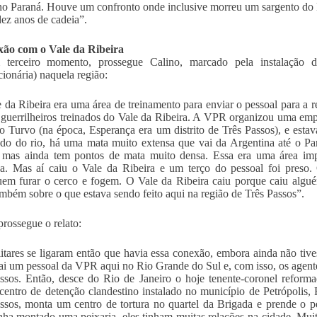
no Paraná. Houve um confronto onde inclusive morreu um sargento do E
ez anos de cadeia”.
xão com o Vale da Ribeira
terceiro momento, prossegue Calino, marcado pela instalação
ionária) naquela região:
 da Ribeira era uma área de treinamento para enviar o pessoal para a r
guerrilheiros treinados do Vale da Ribeira. A VPR organizou uma empr
o Turvo (na época, Esperança era um distrito de Três Passos), e esta
ado do rio, há uma mata muito extensa que vai da Argentina até o Pa
 mas ainda tem pontos de mata muito densa. Essa era uma área impo
ha. Mas aí caiu o Vale da Ribeira e um terço do pessoal foi preso.
em furar o cerco e fogem. O Vale da Ribeira caiu porque caiu algu
ambém sobre o que estava sendo feito aqui na região de Três Passos”.
prossegue o relato:
itares se ligaram então que havia essa conexão, embora ainda não tive
ai um pessoal da VPR aqui no Rio Grande do Sul e, com isso, os agente
ssos. Então, desce do Rio de Janeiro o hoje tenente-coronel refor
centro de detenção clandestino instalado no município de Petrópolis, 
ssos, monta um centro de tortura no quartel da Brigada e prende o 
ha montado uma peixaria, eles tinham muitas relações na cidade. Muit