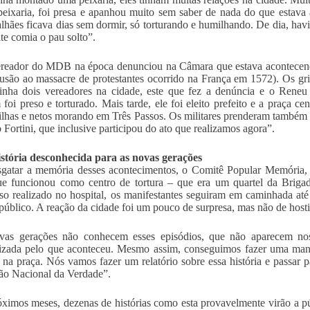
eixaria, foi presa e apanhou muito sem saber de nada do que estava 
lhães ficava dias sem dormir, só torturando e humilhando. De dia, havi
ite comia o pau solto”.
reador do MDB na época denunciou na Câmara que estava acontecend
usão ao massacre de protestantes ocorrido na França em 1572). Os gri
nha dois vereadores na cidade, este que fez a denúncia e o Reneu
foi preso e torturado. Mais tarde, ele foi eleito prefeito e a praça c
filhas e netos morando em Três Passos. Os militares prenderam também
 Fortini, que inclusive participou do ato que realizamos agora”.
stória desconhecida para as novas gerações
sgatar a memória desses acontecimentos, o Comitê Popular Memória,
ue funcionou como centro de tortura – que era um quartel da Briga
oso realizado no hospital, os manifestantes seguiram em caminhada até
público. A reação da cidade foi um pouco de surpresa, mas não de hosti
vas gerações não conhecem esses episódios, que não aparecem nos 
izada pelo que aconteceu. Mesmo assim, conseguimos fazer uma mani
 na praça. Nós vamos fazer um relatório sobre essa história e passar
o Nacional da Verdade”.
ximos meses, dezenas de histórias como esta provavelmente virão a pú