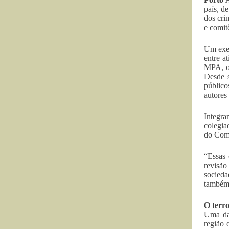
país, d
dos cri
e comit
Um exem
entre a
MPA, o 
Desde s
público
autores
Integra
colegia
do Comi
“Essas 
revisão
socieda
também 
O terr
Uma da
região 