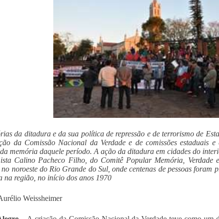
órias da ditadura e da sua política de repressão e de terrorismo de Est
ação da Comissão Nacional da Verdade e de comissões estaduais e
 da memória daquele período. A ação da ditadura em cidades do interi
sta Calino Pacheco Filho, do Comitê Popular Memória, Verdade e J
 no noroeste do Rio Grande do Sul, onde centenas de pessoas foram pr
a na região, no início dos anos 1970
Aurélio Weissheimer
Alegre
– A criação da Comissão Nacional da Verdade teve como um de 