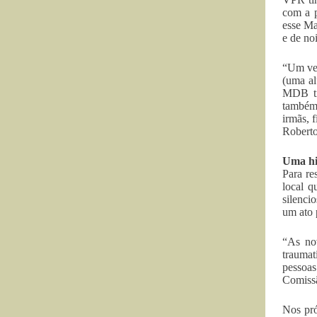
com a p
esse Ma
e de no
“Um ve
(uma al
MDB ti
também 
irmãs, 
Roberto
Uma hi
Para re
local q
silenci
um ato 
“As no
traumat
pessoas
Comissã
Nos pró