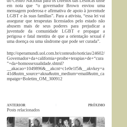
do Centro Nacional para os Direitos das Lésbicas disse
em nota que “o governador Brown enviou uma
mensagem poderosa e afirmativa de apoio à juventude
LGBT e às suas famílias”. Para a ativista, “essa lei vai
assegurar que terapeutas licensiados pelo estado não
abusem mais de seus poderes para prejudicar a
juventude da comunidade LGBT e propagar a
perigosa e fatal mentira de que a orientação sexual é
uma doença ou uma síndrome que pode ser curada”.
http://operamundi.uol.com.br/conteudo/noticias/24602/
Governador+da+california+proibe+terapias+de+“cura
”+da+homossexualidade.shtml?
__akacao=1049896&__akcnt=c1e0e1f5&__akvkey=a
41d&utm_source=akna&utm_medium=email&utm_ca
mpaign=Boletim_OM_300912
ANTERIOR
PRÓXIMO
Posts relacionados