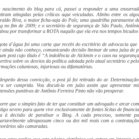
 nascimento do blog para cá, passei a responder a uma enxurrad
ntiram atingidas pelas críticas aqui veiculadas. Alinho entre os al
raldo Riva, o maior ficha-suja do País; uma quadrilha paranaense de
og no fim de 2009; e o secretário de segurança de São Paulo, Antôni
abou por transformar a ROTA naquilo que ela era nos tempos bicudos
gota d`água foi uma carta que recebi do escritório de advocacia que 
e ainda não conheço, comunicando decisão liminar de uma juíza de pr
 um post cujo título é “A indolência de Alckmin e o caos na seguranç
sertiva sobre os desvios da política adotada pelo atual secretário e 
irmações caluniosas, injuriosas ou difamatórias.
despeito dessa convicção, o post já foi retirado do ar. Determinação
ra ser cumprida. Vou discuti-la em juízo assim que apresentar m
etensões punitivas de Antônio Ferreira Pinto não vão prosperar.
orre que o simples fato de ter que constituir um advogado e arcar com
stigo severo para quem vive exclusivamente de fontes lícitas de financ
va à decisão de paralisar o Blog. A cada processo, somente par
variavelmente ultrapassam cinco ou dez mil reais com a contrataç
norários são camaradas.