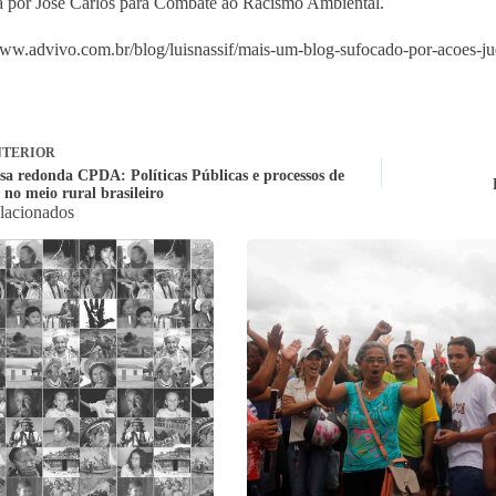
 por José Carlos para Combate ao Racismo Ambiental.
www.advivo.com.br/blog/luisnassif/mais-um-blog-sufocado-por-acoes-jud
TERIOR
sa redonda CPDA: Políticas Públicas e processos de
 no meio rural brasileiro
elacionados