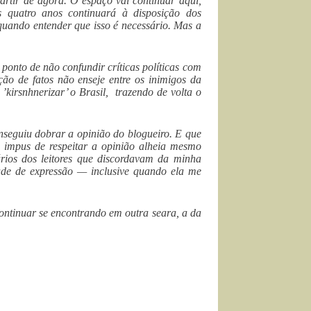
partir de agora. O espaço vai continuar aqui,
s quatro anos continuará à disposição dos
 quando entender que isso é necessário. Mas a
ponto de não confundir críticas políticas com
ão de fatos não enseje entre os inimigos da
irsnhnerizar’ o Brasil, trazendo de volta o
onseguiu dobrar a opinião do blogueiro. E que
 impus de respeitar a opinião alheia mesmo
rios dos leitores que discordavam da minha
ade de expressão — inclusive quando ela me
ntinuar se encontrando em outra seara, a da