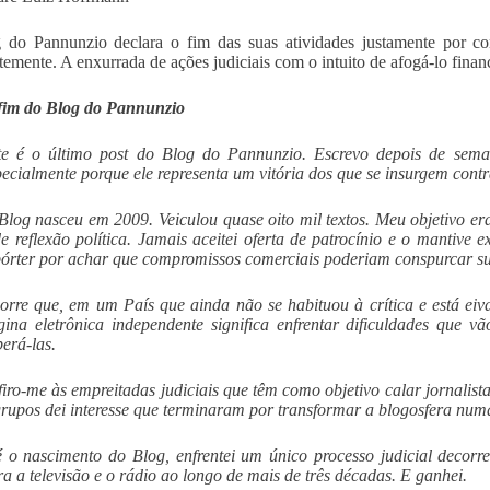
 do Pannunzio declara o fim das suas atividades justamente por c
temente. A enxurrada de ações judiciais com o intuito de afogá-lo finan
fim do Blog do Pannunzio
te é o último post do Blog do Pannunzio. Escrevo depois de sem
pecialmente porque ele representa um vitória dos que se insurgem contr
Blog nasceu em 2009. Veiculou quase oito mil textos. Meu objetivo e
de reflexão política. Jamais aceitei oferta de patrocínio e o mantive
pórter por achar que compromissos comerciais poderiam conspurcar su
orre que, em um País que ainda não se habituou à crítica e está eiv
gina eletrônica independente significa enfrentar dificuldades que v
perá-las.
firo-me às empreitadas judiciais que têm como objetivo calar jornalist
grupos dei interesse que terminaram por transformar a blogosfera numa
é o nascimento do Blog, enfrentei um único processo judicial decorr
ra a televisão e o rádio ao longo de mais de três décadas. E ganhei.