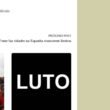
iciais
PRÓXIMO
POST
Fome faz cidades na Espanha trancarem lixeiras