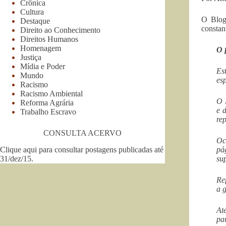
Crônica
Cultura
O Blog
Destaque
constan
Direito ao Conhecimento
Direitos Humanos
Homenagem
O 
Justiça
Mídia e Poder
Es
Mundo
es
Racismo
Racismo Ambiental
O 
Reforma Agrária
e 
Trabalho Escravo
re
CONSULTA ACERVO
Oc
Clique aqui para consultar postagens publicadas até
pá
31/dez/15
.
su
Re
a 
At
pa