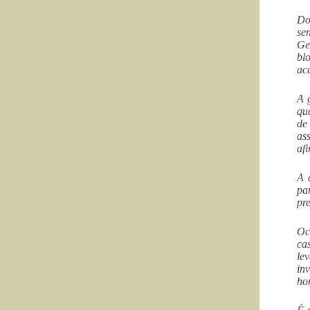
Do
se
Ge
bl
ac
A 
qu
de
as
af
A 
pa
pr
Oc
ca
le
in
ho