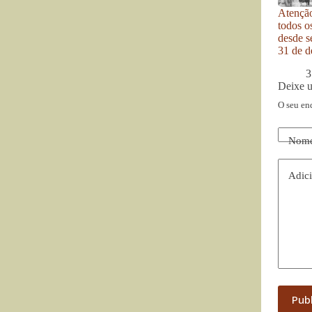
Atenção
todos o
desde se
31 de d
3
Deixe 
O seu en
Nom
Adici
Pub