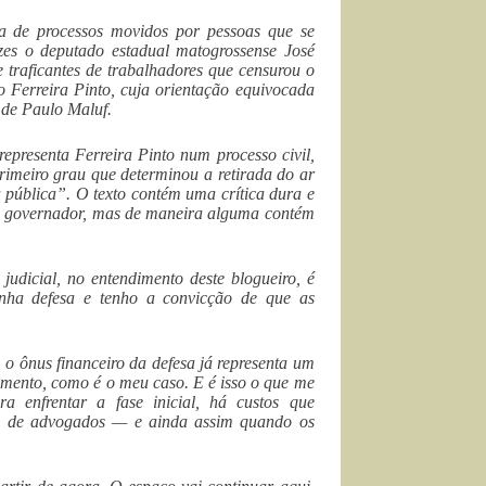
a de processos movidos por pessoas que se
gozes o deputado estadual matogrossense José
 traficantes de trabalhadores que censurou o
o Ferreira Pinto, cuja orientação equivocada
 de Paulo Maluf.
representa Ferreira Pinto num processo civil,
imeiro grau que determinou a retirada do ar
a pública”. O texto contém uma crítica dura e
pelo governador, mas de maneira alguma contém
 judicial, no entendimento deste blogueiro, é
inha defesa e tenho a convicção de que as
 o ônus financeiro da defesa já representa um
iamento, como é o meu caso. E é isso o que me
a enfrentar a fase inicial, há custos que
ão de advogados — e ainda assim quando os