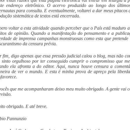
por estas razões que esta página eletrônica vai entrar em letargia a 
ste endereço eletrônico. O acervo produzido ao longo dos último
ternautas para consulta. E eventualmente, voltarei a dar meus pitacos
odução sistemática de textos está encerrada.
pero voltar a esta atividade quando perceber que o País está maduro a 
litos de opinião. Quando a manifestação do pensamento e a publicaç
berdade de imprensa campanhas monstruosas como esta que pretende ’k
scurantismo da censura prévia.
r fim, digo apenas que essa pressão judicial calou o blog, mas não c
 sinto orgulhoso por ter conseguido cumprir o compromisso que me
ando ela afronta a do editor. Aqui, nunca houve censura a comentá
neira de ver o mundo. E esta é minha prova de apreço pela liberd
sfavorece.
vocês que me acompanharam deixo meu muito obrigado. A gente vai co
evisão.
ito obrigado. E até breve.
bio Pannunzio