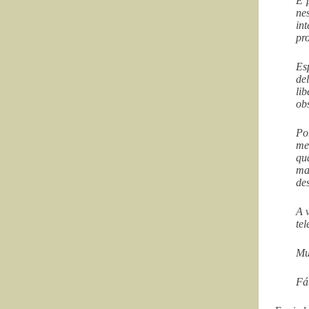
É 
ne
in
pr
Es
de
li
ob
Po
me
qu
ma
de
A 
tel
Mu
Fá