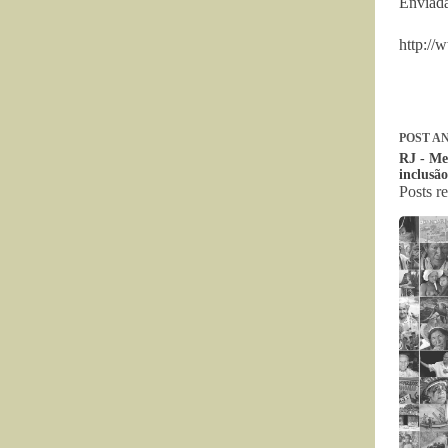
Enviada
http://
POST
AN
RJ - Me
inclusão
Posts r