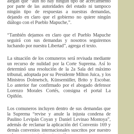
alegan que “aún no hay ningún tipo de acercamiento
por parte de las autoridades del estado ni tampoco
ningún tipo de respuestas a nuestras demandas,
dejando en claro que el gobierno no quiere ningún
diálogo con el Pueblo Mapuche,”.
“También dejamos en claro que el Pueblo Mapuche
seguirá con sus demandas y nosotros seguiremos
luchando por nuestra Libertad”, agrega el texto.
La situación de los comuneros será revisada mediante
un recurso de nulidad por la Corte Suprema. Así lo
determinó una resolución de la 2a Sala del máximo
tribunal, adoptada por su Presidente Milton Juica, y los
Ministros Dolmetsch, Künsemüller, Brito y Escobar.
Lo anterior fue confirmado por el abogado defensor
Lorenzo Morales Cortés, consigna el portal La
Opiñón.
Los comuneros incluyen dentro de sus demandas que
la Suprema “revise y anule la injusta condena de
Paulino Levipán Coyan y Daniel Levinao Montoya”,
además de reclamar la aplicación del Convenio 169 y
demás convenios internacionales suscritos por nuestro