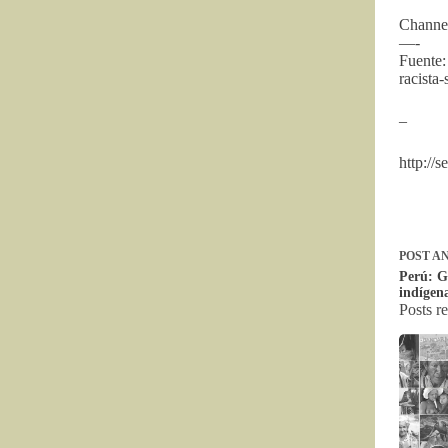
Channel
—-
Fuente:
racista-
–
http://
POST
AN
Perú: G
indígen
Posts r