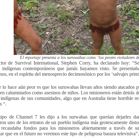
El reportaje presenta a los suruwahas como ‘los peores violadores
ctor de Survival International, Stephen Corry, ha declarado hoy: “Se
s indígenas contemporáneos que jamás hayamos visto. Se presentab
os, en el espíritu del menosprecio decimonónico por los ‘salvajes primi
 lo hace aún peor es que los suruwahas llevan años siendo atacados 
 en calumniarlos como asesinos de niños. Los misioneros están detrás de
 indígenas de sus comunidades, algo que en Australia tiene horrible r
 “.
ipo de Channel 7 les dijo a los surwahas que querían dejarles dar 
ron uno de los retratos de un pueblo indígena más grotescamente dist
o recaudaba fondos para los misioneros abiertamente a través de 
que que en el futuro no veremos este tipo de peligrosa basura televisiva”.