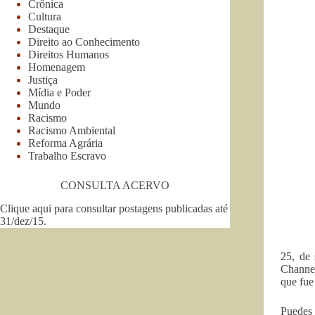
Crônica
Cultura
Destaque
Direito ao Conhecimento
Direitos Humanos
Homenagem
Justiça
Mídia e Poder
Mundo
Racismo
Racismo Ambiental
Reforma Agrária
Trabalho Escravo
CONSULTA ACERVO
Clique aqui para consultar postagens publicadas até
31/dez/15
.
25, de 
Channel
que fue
Puedes 