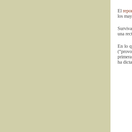
El
repor
los may
Surviva
una rec
En lo q
(“provo
primera
ha dict