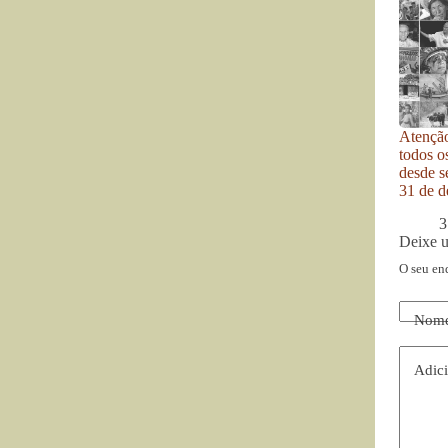
Atenção
todos o
desde se
31 de d
3
Deixe 
O seu en
Nom
Adici