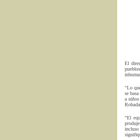
El dire
pueblo
inhuman
“Lo que
se basa
a niños
Robadas
“El equ
produje
inclus
signifi