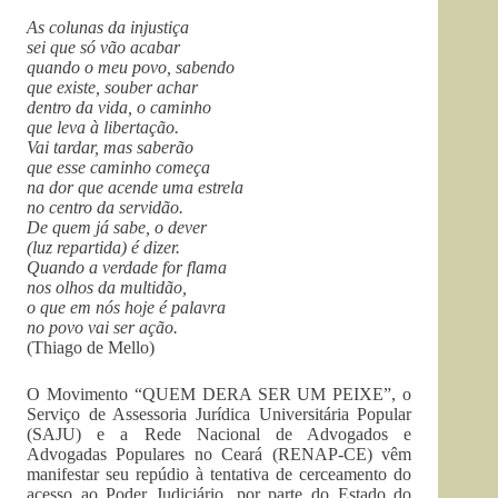
As colunas da injustiça
sei que só vão acabar
quando o meu povo, sabendo
que existe, souber achar
dentro da vida, o caminho
que leva à libertação.
Vai tardar, mas saberão
que esse caminho começa
na dor que acende uma estrela
no centro da servidão.
De quem já sabe, o dever
(luz repartida) é dizer.
Quando a verdade for flama
nos olhos da multidão,
o que em nós hoje é palavra
no povo vai ser ação.
(Thiago de Mello)
O Movimento “QUEM DERA SER UM PEIXE”, o
Serviço de Assessoria Jurídica Universitária Popular
(SAJU) e a Rede Nacional de Advogados e
Advogadas Populares no Ceará (RENAP-CE) vêm
manifestar seu repúdio à tentativa de cerceamento do
acesso ao Poder Judiciário, por parte do Estado do