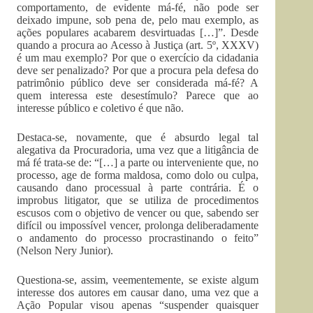
comportamento, de evidente má-fé, não pode ser
deixado impune, sob pena de, pelo mau exemplo, as
ações populares acabarem desvirtuadas […]”. Desde
quando a procura ao Acesso à Justiça (art. 5º, XXXV)
é um mau exemplo? Por que o exercício da cidadania
deve ser penalizado? Por que a procura pela defesa do
patrimônio público deve ser considerada má-fé? A
quem interessa este desestímulo? Parece que ao
interesse público e coletivo é que não.
Destaca-se, novamente, que é absurdo legal tal
alegativa da Procuradoria, uma vez que a litigância de
má fé trata-se de: “[…] a parte ou interveniente que, no
processo, age de forma maldosa, como dolo ou culpa,
causando dano processual à parte contrária. É o
improbus litigator, que se utiliza de procedimentos
escusos com o objetivo de vencer ou que, sabendo ser
difícil ou impossível vencer, prolonga deliberadamente
o andamento do processo procrastinando o feito”
(Nelson Nery Junior).
Questiona-se, assim, veementemente, se existe algum
interesse dos autores em causar dano, uma vez que a
Ação Popular visou apenas “suspender quaisquer