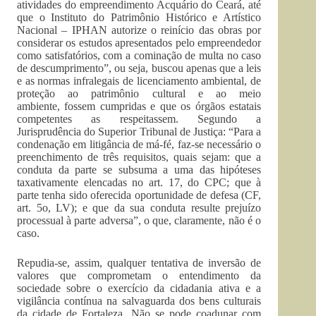
atividades do empreendimento Acquário do Ceará, até
que o Instituto do Patrimônio Histórico e Artístico
Nacional – IPHAN autorize o reinício das obras por
considerar os estudos apresentados pelo empreendedor
como satisfatórios, com a cominação de multa no caso
de descumprimento”, ou seja, buscou apenas que a leis
e as normas infralegais de licenciamento ambiental, de
proteção ao patrimônio cultural e ao meio
ambiente, fossem cumpridas e que os órgãos estatais
competentes as respeitassem. Segundo a
Jurisprudência do Superior Tribunal de Justiça: “Para a
condenação em litigância de má-fé, faz-se necessário o
preenchimento de três requisitos, quais sejam: que a
conduta da parte se subsuma a uma das hipóteses
taxativamente elencadas no art. 17, do CPC; que à
parte tenha sido oferecida oportunidade de defesa (CF,
art. 5o, LV); e que da sua conduta resulte prejuízo
processual à parte adversa”, o que, claramente, não é o
caso.
Repudia-se, assim, qualquer tentativa de inversão de
valores que comprometam o entendimento da
sociedade sobre o exercício da cidadania ativa e a
vigilância contínua na salvaguarda dos bens culturais
da cidade de Fortaleza. Não se pode coadunar com