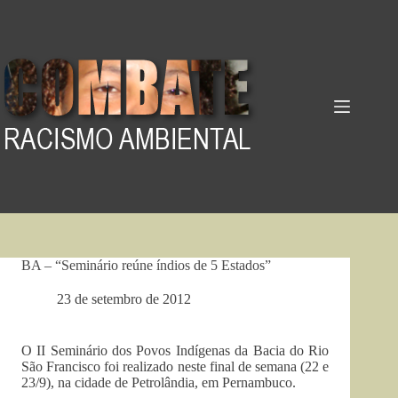
Pular
para
o
conteúdo
BA – “Seminário reúne índios de 5 Estados”
23 de setembro de 2012
O II Seminário dos Povos Indígenas da Bacia do Rio
São Francisco foi realizado neste final de semana (22 e
23/9), na cidade de Petrolândia, em Pernambuco.