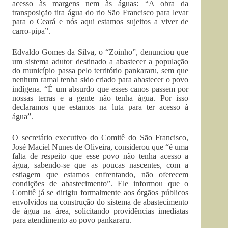
acesso às margens nem às águas: “A obra da
transposição tira água do rio São Francisco para levar
para o Ceará e nós aqui estamos sujeitos a viver de
carro-pipa”.
Edvaldo Gomes da Silva, o “Zoinho”, denunciou que
um sistema adutor destinado a abastecer a população
do município passa pelo território pankararu, sem que
nenhum ramal tenha sido criado para abastecer o povo
indígena. “É um absurdo que esses canos passem por
nossas terras e a gente não tenha água. Por isso
declaramos que estamos na luta para ter acesso à
água”.
O secretário executivo do Comitê do São Francisco,
José Maciel Nunes de Oliveira, considerou que “é uma
falta de respeito que esse povo não tenha acesso a
água, sabendo-se que as poucas nascentes, com a
estiagem que estamos enfrentando, não oferecem
condições de abastecimento”. Ele informou que o
Comitê já se dirigiu formalmente aos órgãos públicos
envolvidos na construção do sistema de abastecimento
de água na área, solicitando providências imediatas
para atendimento ao povo pankararu.