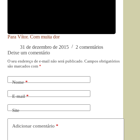
Para Vítor. Com muita dor
31 de dezembro de 2015
2 comentários
Deixe um comentário
O seu endereço de e-mail não será publicado.
Campos obrigatórios
são marcados com
*
Nome
*
E-mail
*
Site
Adicionar comentário
*