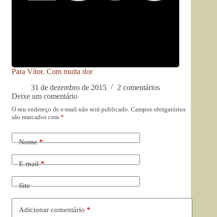
Para Vítor. Com muita dor
31 de dezembro de 2015
2 comentários
Deixe um comentário
O seu endereço de e-mail não será publicado.
Campos obrigatórios
são marcados com
*
Nome
*
E-mail
*
Site
Adicionar comentário
*