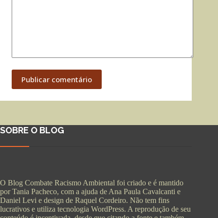
Publicar comentário
SOBRE O BLOG
O Blog Combate Racismo Ambiental foi criado e é mantido
por Tania Pacheco, com a ajuda de Ana Paula Cavalcanti e
Daniel Levi e design de Raquel Cordeiro. Não tem fins
lucrativos e utiliza tecnologia WordPress. A reprodução de seu
conteúdo é incentivada, desde que citando a fonte e também