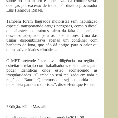
saúde do trabalhador e pode levá-lo a contrair sérias
doenças por excesso de trabalho”, disse o procurador
Luis Henrique Rafael.
Também foram flagrados motoristas sem habilitação
especial transportando cargas perigosas, como o diesel
que abastece os tratores, além da falta de local de
descanso adequado para os trabalhadores. Uma das
usinas disponibilizava apenas um contêiner com
banheiro de lona, que não dá abrigo para o calor ou
outras adversidades climáticas.
O MPT pretende fazer novas diligências na região e
estreitar a relação com trabalhadores e sindicatos para
poder identificar onde estão acontecendo as
irregularidades. “O trabalho será realizado em toda a
região de Bauru. Queremos que seja cumprida a lei
trabalhista para os motoristas”, disse Henrique Rafael.
–
*Edição: Fábio Massalli
http://agenciabrasil.ebc.com.br/noticia/2012-09-