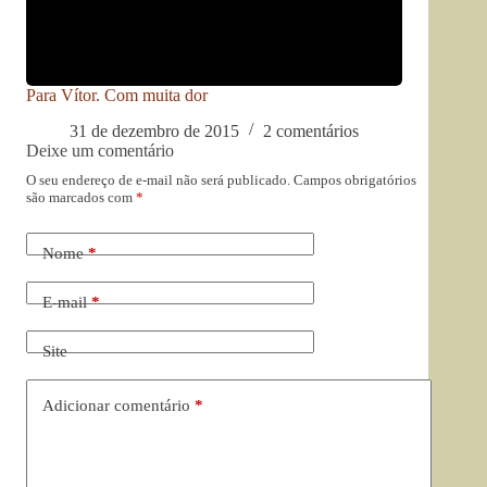
Para Vítor. Com muita dor
31 de dezembro de 2015
2 comentários
Deixe um comentário
O seu endereço de e-mail não será publicado.
Campos obrigatórios
são marcados com
*
Nome
*
E-mail
*
Site
Adicionar comentário
*