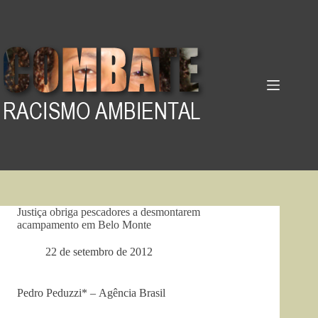
Pular
para
o
conteúdo
Justiça obriga pescadores a desmontarem
acampamento em Belo Monte
22 de setembro de 2012
Pedro Peduzzi* – Agência Brasil