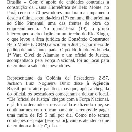
Brasília – Com o apoio de entidades contrárias à
construção da Usina Hidrelétrica de Belo Monte, no
Pará, cerca de 70 pescadores montaram acampamento
desde a última segunda-feira (17) em uma ilha próxima
ao Sítio Pimental, uma das frentes de obra do
empreendimento. Na quarta-feira (19), o grupo
interrompeu a circulação em um trecho do Rio Xingu,
o que levou a área jurídica do Consórcio Construtor
Belo Monte (CCBM) a acionar a Justiça, por meio de
pedido de tutela antecipada. O pedido foi deferido pela
1ª Vara Cível de Altamira e um oficial de Justiça,
acompanhado pela Força Nacional, foi ao local para
determinar a saída dos pescadores.
Representante da Colônia de Pescadores Z-57,
Jackson Luiz Nogueira Diniz disse à
Agência
Brasil
que o ato é pacífico, mas que, após a chegada
do oficial, os pescadores começaram a deixar o local.
“Ele [oficial de Justiça] chegou com a Força Nacional,
e já foi ordenando a nossa saída e dizendo que, se
continuarmos com o acampamento, teremos de pagar
uma multa de R$ 5 mil por dia. Como não temos
condições de pagar [esse valor], vamos atender o que
determinou a Justiça”, disse.